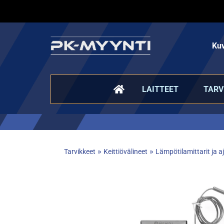
Kuv
LAITTEET
TARV
»
»
Tarvikkeet
Keittiövälineet
Lämpötilamittarit ja a