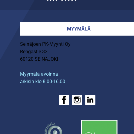
MYYMÄLÄ
Seinäjoen PK-Myynti Oy
Rengastie 32
60120 SEINÄJOKI
Myymälä avoinna
arkisin klo 8.00-16.00