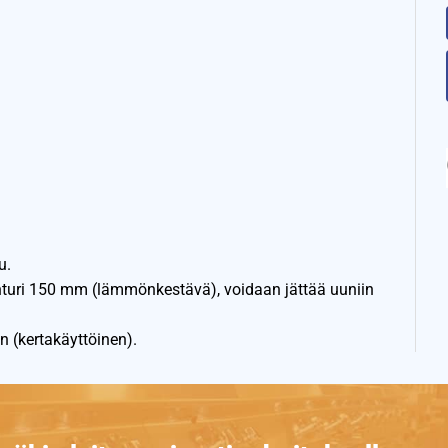
u.
turi 150 mm (lämmönkestävä), voidaan jättää uuniin
n (kertakäyttöinen).