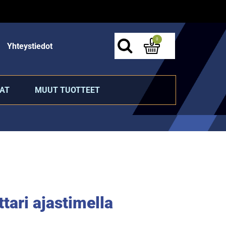
0
Yhteystiedot
AT
MUUT TUOTTEET
tari ajastimella