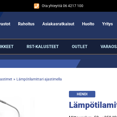
Ota yhteyttä 06 4217 100
astot
Rahoitus
Asiakasratkaisut
Huolto
Yritys
IKKEET
RST-KALUSTEET
OUTLET
VARAOS
»
jastimet
Lämpötilamittari ajastimella
HENDI
Lämpötilamit