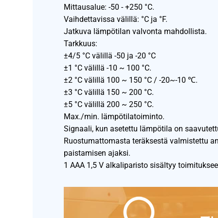
Mittausalue: -50 - +250 °C.
Vaihdettavissa välillä: °C ja °F.
Jatkuva lämpötilan valvonta mahdollista.
Tarkkuus:
±4/5 °C välillä -50 ja -20 °C
±1 °C välillä -10 ~ 100 °C.
±2 °C välillä 100 ~ 150 °C / -20~-10 ℃.
±3 °C välillä 150 ~ 200 °C.
±5 °C välillä 200 ~ 250 °C.
Max./min. lämpötilatoiminto.
Signaali, kun asetettu lämpötila on saavutett
Ruostumattomasta teräksestä valmistettu an
paistamisen ajaksi.
1 AAA 1,5 V alkaliparisto sisältyy toimituksee