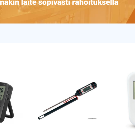
äkin laite sopivasti rahoituksella