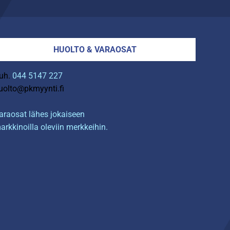
HUOLTO & VARAOSAT
uh.
044 5147 227
uolto@pkmyynti.fi
araosat lähes jokaiseen
arkkinoilla oleviin merkkeihin.