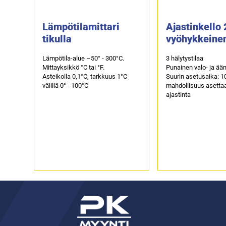
Lämpötilamittari
Ajastinkello 
tikulla
vyöhykkeine
Lämpötila-alue –50° - 300°C.
3 hälytystilaa
Mittayksikkö °C tai °F.
Punainen valo- ja ään
Asteikolla 0,1°C, tarkkuus 1°C
Suurin asetusaika: 1
välillä 0° - 100°C
mahdollisuus asettaa 
ajastinta