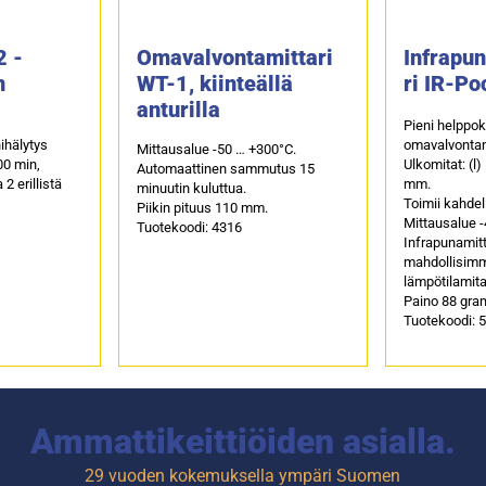
2 -
Omavalvontamittari
Infrapu
n
WT-1, kiinteällä
ri IR-Po
anturilla
Pieni helppok
ihälytys
omavalvontami
Mittausalue -50 … +300°C.
00 min,
Ulkomitat: (l)
Automaattinen sammutus 15
2 erillistä
mm.
minuutin kuluttua.
Toimii kahdel
Piikin pituus 110 mm.
Mittausalue -
Tuotekoodi: 4316
Infrapunamitt
mahdollisimm
lämpötilamita
Paino 88 gr
Tuotekoodi: 
Ammattikeittiöiden asialla.
29 vuoden kokemuksella ympäri Suomen