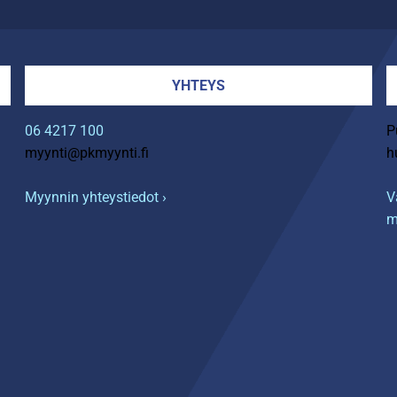
YHTEYS
06 4217 100
P
myynti@pkmyynti.fi
h
Myynnin yhteystiedot ›
V
m