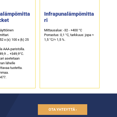
nalämpömitta
Infrapunalämpömitta
cket
ri
äyttöinen
Mittausalue: -32 - +400 °C
ttari.
Porrastus: 0,1 °C, tarkkuus: jopa ≈
 52 x (s) 100 x (k) 25
1,5 °C/≈ 1,5 %.
la AAA-paristolla.
49,9 … +349,9°C.
ari asetetaan
an lähelle
ttavaa tuotetta.
ammaa.
5477.
OTA YHTEYTTÄ ›