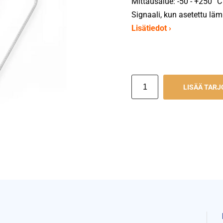
Mittausalue: -50 - +250 °C
Signaali, kun asetettu läm
Lisätiedot ›
LISÄÄ TAR