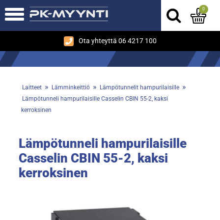
0
Ota yhteyttä 06 4217 100
»
»
»
Laitteet
Lämminkeittiö
Lämpötunnelit hampurilaisille
Lämpötunneli hampurilaisille Casselin CBIN 55-2, kaksi
kerroksinen
Lämpötunneli hampurilaisille
Casselin CBIN 55-2, kaksi
kerroksinen