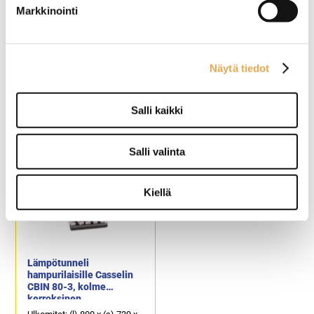
Markkinointi
Lämpötunneli
Lämpötunneli
Näytä tiedot
hampurilaisille Casselin
hampurilaisille Casselin
CBIN 55-2, kaksi
CBIN 55-3, kolme
kerroksinen
kerroksinen
Salli kaikki
Ulkomitat: (l) 550 x (s) 707 x
Ulkomitat: (l) 550 x (s) 739 x
(k) 691 mm.
(k) 952 mm.
Sähköteho: 0,98 kW / 230 V.
Sähköteho: 1,47 kW / 230 V.
Salli valinta
Soveltuu hampurilaisten
Soveltuu hampurilaisten
väliaikaiselle
väliaikaiselle
lämpösäilytykselle.
lämpösäilytykselle.
Kiellä
Lämpötunneli
hampurilaisille Casselin
CBIN 80-3, kolme
kerroksinen