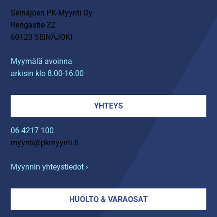
Seinäjoen PK-Myynti Oy
Rengastie 32
60120 SEINÄJOKI
Myymälä avoinna
arkisin klo 8.00-16.00
YHTEYS
06 4217 100
myynti@pkmyynti.fi
Myynnin yhteystiedot ›
HUOLTO & VARAOSAT