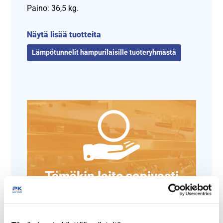
Paino: 36,5 kg.
Näytä lisää tuotteita
Lämpötunnelit hampurilaisille tuoteryhmästä
Tämäkin laite sopivasti
rahoituksella
TUTUSTU ›