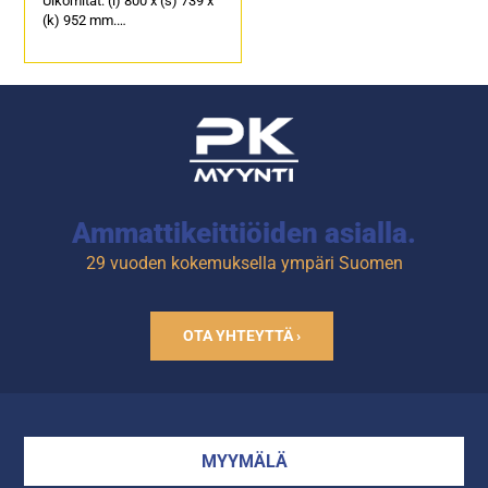
Ulkomitat: (l) 800 x (s) 739 x
(k) 952 mm.
Sähköteho: 1,74 kW / 230 V.
Soveltuu hampurilaisten
väliaikaiselle
lämpösäilytykselle.
Ammattikeittiöiden asialla.
29 vuoden kokemuksella ympäri Suomen
OTA YHTEYTTÄ ›
MYYMÄLÄ