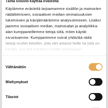
Tämä sivusto käyttää evästeitä
Käytämme evästeitä tarjoamamme sisällön ja mainosten
räätälöimiseen, sosiaalisen median ominaisuuksien
tukemiseen ja kävijämäärämme analysoimiseen. Lisäksi
jaamme sosiaalisen median, mainosalan ja analytiikka-
alan kumppaneillemme tietoja siitä, miten käytät
sivustoamme. Kumppanimme voivat yhdistää näitä
tietoja muihin tietoihin, joita olet antanut heille tai joita on
kerätty, kun olet käyttänyt heidän palvelujaan.
seinajoenpk-myynti.fi/tietosuoja/
Lisätietoja:
Suostumuksen
Lämpötunneli
Lämpötunneli
hampurilaisille Casselin
hampurilaisille Casselin
Välttämätön
valinta
CBIN 55-2, kaksi
CBIN 80-1, yksi
kerroksinen (Kopio)
kerroksinen
Ulkomitat: (l) 550 x (s) 707 x
Ulkomitat: (l) 800 x (s) 707 x
Mieltymykset
(k) 691 mm.
(k) 430 mm.
Sähköteho: 0,98 kW / 230 V.
Sähköteho: 580 W / 230 V.
Soveltuu hampurilaisten
Soveltuu hampurilaisten
Tilastot
väliaikaiselle
väliaikaiselle
lämpösäilytykselle.
lämpösäilytykselle.