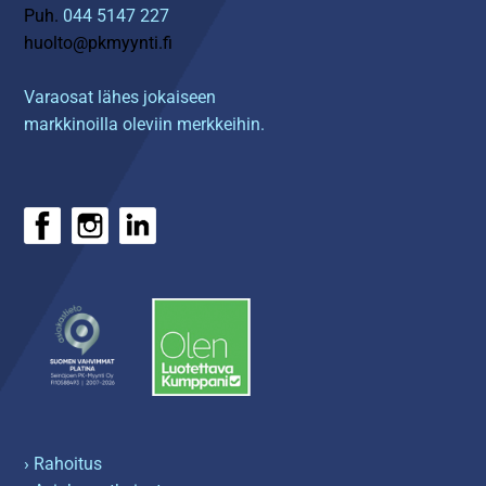
Puh.
044 5147 227
huolto@pkmyynti.fi
Varaosat lähes jokaiseen
markkinoilla oleviin merkkeihin.
› Rahoitus