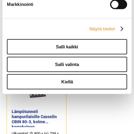
Markkinointi
Lämpötunneli
Lämpötunneli
Näytä tiedot
hampurilaisille Casselin
hampurilaisille Casselin
CBIN 55-3, kolme
CBIN 80-1, yksi
kerroksinen
kerroksinen
Salli kaikki
Ulkomitat: (l) 550 x (s) 739 x
Ulkomitat: (l) 800 x (s) 707 x
(k) 952 mm.
(k) 430 mm.
Sähköteho: 1,47 kW / 230 V.
Sähköteho: 580 W / 230 V.
Salli valinta
Soveltuu hampurilaisten
Soveltuu hampurilaisten
väliaikaiselle
väliaikaiselle
lämpösäilytykselle.
lämpösäilytykselle.
Kiellä
Lämpötunneli
hampurilaisille Casselin
CBIN 80-3, kolme
kerroksinen
Ulkomitat: (l) 800 x (s) 739 x