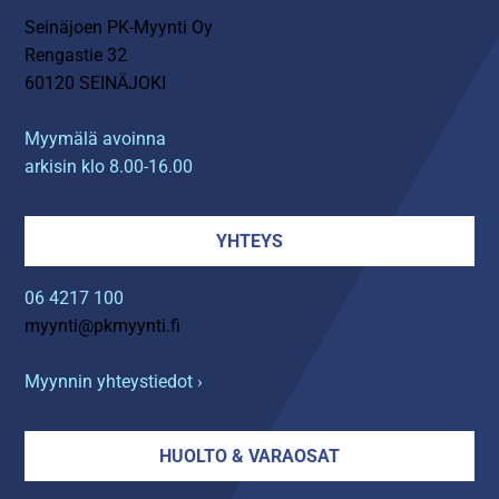
Seinäjoen PK-Myynti Oy
Rengastie 32
60120 SEINÄJOKI
Myymälä avoinna
arkisin klo 8.00-16.00
YHTEYS
06 4217 100
myynti@pkmyynti.fi
Myynnin yhteystiedot ›
HUOLTO & VARAOSAT