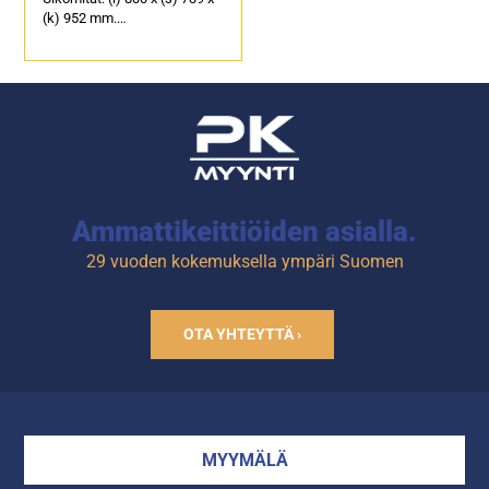
(k) 952 mm.
Sähköteho: 1,74 kW / 230 V.
Soveltuu hampurilaisten
väliaikaiselle
lämpösäilytykselle.
Ammattikeittiöiden asialla.
29 vuoden kokemuksella ympäri Suomen
OTA YHTEYTTÄ ›
MYYMÄLÄ