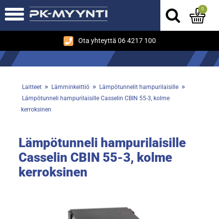
0
Ota yhteyttä 06 4217 100
»
»
»
Laitteet
Lämminkeittiö
Lämpötunnelit hampurilaisille
Lämpötunneli hampurilaisille Casselin CBIN 55-3, kolme
kerroksinen
Lämpötunneli hampurilaisille
Casselin CBIN 55-3, kolme
kerroksinen