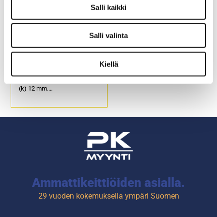
Tuotekoodi: 4001.
Salli kaikki
Salli valinta
Leikkuulauta 400 x 250
mm, ruskea
Kiellä
Ulkomitat: (l) 400 (s) 250 x
(k) 12 mm.
Tuotekoodi: 4003.
Ammattikeittiöiden asialla.
29 vuoden kokemuksella ympäri Suomen