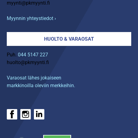
myynti@pkmyynti.fi
Myynnin yhteystiedot ›
HUOLTO & VARAOSAT
Puh.
044 5147 227
huolto@pkmyynti.fi
Varaosat lähes jokaiseen
markkinoilla oleviin merkkeihin.