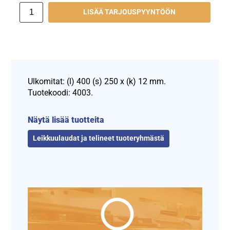
LISÄÄ TARJOUSPYYNTÖÖN
Ulkomitat: (l) 400 (s) 250 x (k) 12 mm.
Tuotekoodi: 4003.
Näytä lisää tuotteita
Leikkuulaudat ja telineet tuoteryhmästä