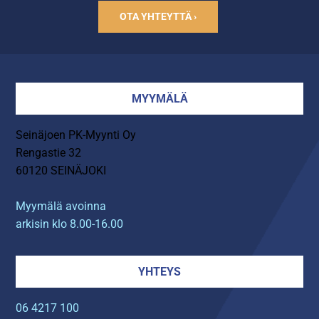
OTA YHTEYTTÄ ›
MYYMÄLÄ
Seinäjoen PK-Myynti Oy
Rengastie 32
60120 SEINÄJOKI
Myymälä avoinna
arkisin klo 8.00-16.00
YHTEYS
06 4217 100