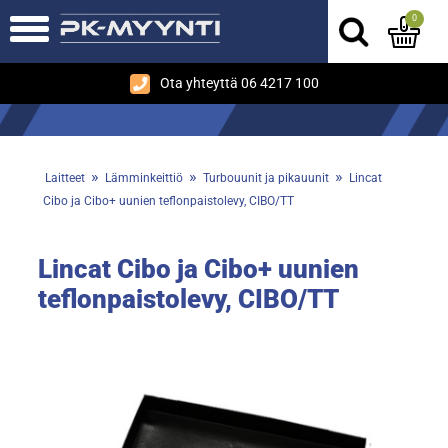
0
Ota yhteyttä 06 4217 100
»
»
»
Laitteet
Lämminkeittiö
Turbouunit ja pikauunit
Lincat
Cibo ja Cibo+ uunien teflonpaistolevy, CIBO/TT
Lincat Cibo ja Cibo+ uunien
teflonpaistolevy, CIBO/TT