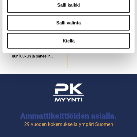
muun muassa pizzat, paninit,
Salli kaikki
toastit yms.
Tuotekoodi: 954.
Salli valinta
Turbouuni Unox XEMA-
01NS-MCDN
Kiellä
Ulkomitat: (l) 424 x (s) 600 /
uuniluukun ja paneelin
kanssa 719 x (k) 616 mm.
Sähköliitäntä: 3,6 kW / 230 V.
2-lämpöteknologia:
Kiertoilma ja mikroaalto.
Ammattikeittiöiden asialla.
29 vuoden kokemuksella ympäri Suomen