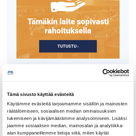
Tämäkin laite sopivasti
rahoituksella
TUTUSTU ›
Tämä sivusto käyttää evästeitä
Käytämme evästeitä tarjoamamme sisällön ja mainosten
räätälöimiseen, sosiaalisen median ominaisuuksien
tukemiseen ja kävijämäärämme analysoimiseen. Lisäksi
jaamme sosiaalisen median, mainosalan ja analytiikka-
Air Fryer Lincat AirO
Lincat Cibo ja Cibo+
alan kumppaneillemme tietoja siitä, miten käytät
uunien teflonkangas,