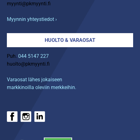
myynti@pkmyynti.fi
Myynnin yhteystiedot ›
HUOLTO & VARAOSAT
Puh.
044 5147 227
huolto@pkmyynti.fi
Varaosat lähes jokaiseen
markkinoilla oleviin merkkeihin.