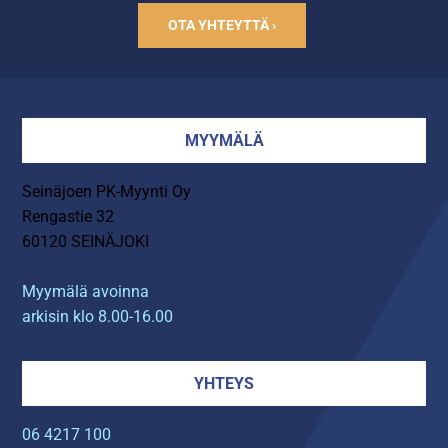
OTA YHTEYTTÄ ›
MYYMÄLÄ
Seinäjoen PK-Myynti Oy
Rengastie 32
60120 SEINÄJOKI
Myymälä avoinna
arkisin klo 8.00-16.00
YHTEYS
06 4217 100