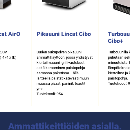
cat AirO
Pikauuni Lincat Cibo
Turbouu
Cibo+
230V
Uuden sukupolven pikauuni
Turbouunilla
s) 474 x (k)
ammattikäyttöön, jossa yhdistyvät
puhutaan sek
kiertoilmauuni, grillivastukset
minuuteista. 
sekä keraaminen paistopohja
lämpöteknolog
samassa paketissa. Tällä
kiertoilma ja
laitteella paistat kätevästi muun
paistopohja.
muassa pizzat, paninit, toastit
Tuotekoodi: 9
yms.
Tuotekoodi: 954.
Ammattikeittiöiden asialla.