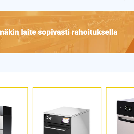
äkin laite sopivasti rahoituksella