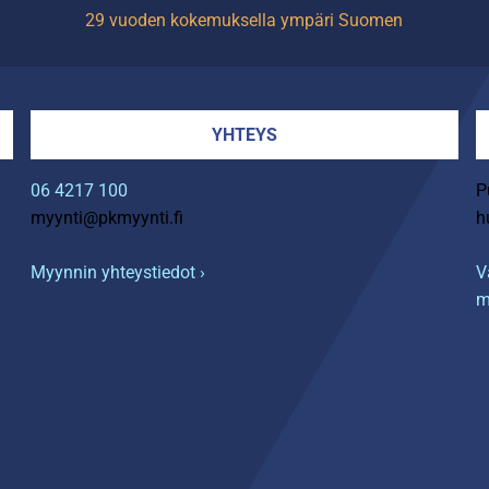
29 vuoden kokemuksella ympäri Suomen
YHTEYS
06 4217 100
P
myynti@pkmyynti.fi
h
Myynnin yhteystiedot ›
V
m