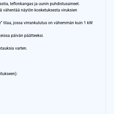
astia, teflonkangas ja uunin puhdistusaineet.
ä vähentää näytön kosketuksesta viruksien
” tilaa, jossa virrankulutus on vähemmän kuin 1 kW
issa päivän päätteeksi.
atauksia varten.
itukseen):