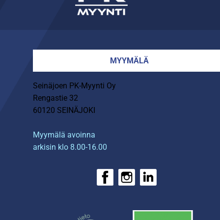
MYYMÄLÄ
Seinäjoen PK-Myynti Oy
Rengastie 32
60120 SEINÄJOKI
Myymälä avoinna
arkisin klo 8.00-16.00