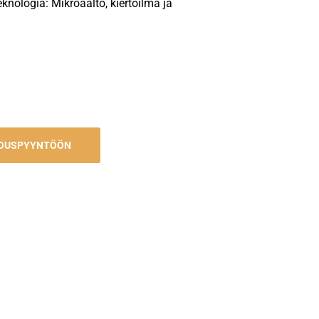
knologia: Mikroaalto, kiertoilma ja
JOUSPYYNTÖÖN