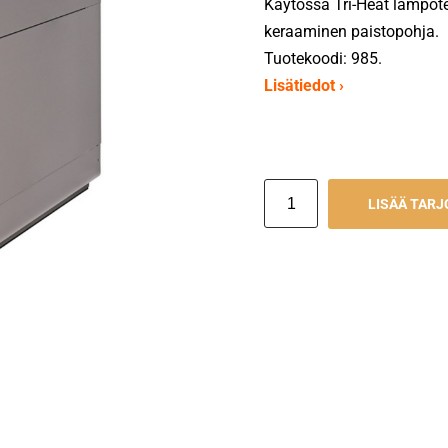
Käytössä Tri-Heat lämpöte
keraaminen paistopohja.
Tuotekoodi: 985.
Lisätiedot ›
LISÄÄ TAR