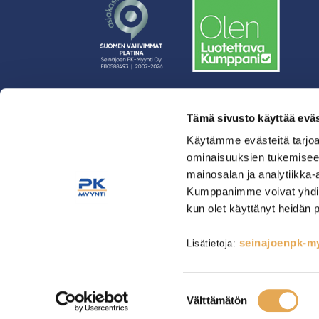
Tämä sivusto käyttää eväs
› Rahoitus
› Asiakasratkaisut
Käytämme evästeitä tarjoa
ominaisuuksien tukemisee
› Huolto
mainosalan ja analytiikka-
› Yritys
Kumppanimme voivat yhdistää 
› Yhteystiedot
kun olet käyttänyt heidän 
› Tietosuojaseloste
› Tilaus- ja toimitusehdot
seinajoenpk-myy
Lisätietoja:
Astianpesu & Esikäsittely
Kahvinvalmistus & Baarilait
Tarjoilulaitteet
Tarvikkeet
Suostumuksen
Välttämätön
valinta