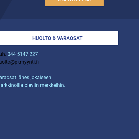
HUOLTO & VARAOSAT
uh.
044 5147 227
uolto@pkmyynti.fi
araosat lähes jokaiseen
arkkinoilla oleviin merkkeihin.