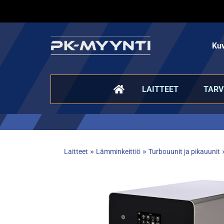
Kuv
LAITTEET
TARV
»
»
Laitteet
Lämminkeittiö
Turbouunit ja pikauunit