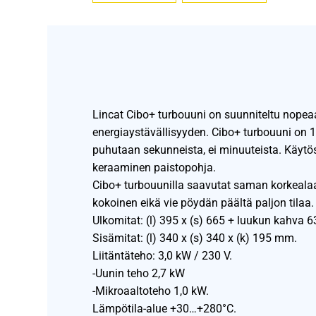
Lincat Cibo+ turbouuni on suunniteltu nopea
energiaystävällisyyden. Cibo+ turbouuni on 
puhutaan sekunneista, ei minuuteista. Käytös
keraaminen paistopohja.
Cibo+ turbouunilla saavutat saman korkealaa
kokoinen eikä vie pöydän päältä paljon tilaa.
Ulkomitat: (l) 395 x (s) 665 + luukun kahva 
Sisämitat: (l) 340 x (s) 340 x (k) 195 mm.
Liitäntäteho: 3,0 kW / 230 V.
-Uunin teho 2,7 kW
-Mikroaaltoteho 1,0 kW.
Lämpötila-alue +30…+280°C.