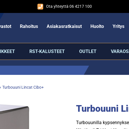
Ota yhteyttä 06 4217 100
astot
Rahoitus
Asiakasratkaisut
Huolto
Yritys
IKKEET
RST-KALUSTEET
OUTLET
VARAOS
»
Turbouuni Lincat Cibo+
Turbouuni Li
Turbouunilla kypsennykse