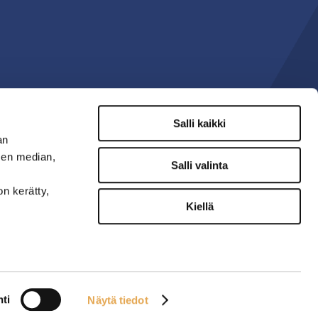
Salli kaikki
an
sen median,
Salli valinta
on kerätty,
Kiellä
ti
Näytä tiedot