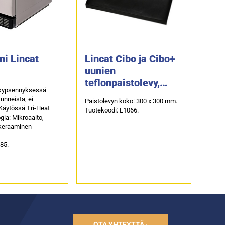
ni Lincat
Lincat Cibo ja Cibo+
uunien
teflonpaistolevy,
 kypsennyksessä
CIBO/TT
unneista, ei
Paistolevyn koko: 300 x 300 mm.
Käytössä Tri-Heat
Tuotekoodi: L1066.
ia: Mikroaalto,
 keraaminen
85.
OTA YHTEYTTÄ ›