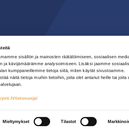
teitä
mamme sisällön ja mainosten räätälöimiseen, sosiaalisen medi
n ja kävijämäärämme analysoimiseen. Lisäksi jaamme sosiaali
alan kumppaneillemme tietoja siitä, miten käytät sivustoamme.
näitä tietoja muihin tietoihin, joita olet antanut heille tai joita 
palvelujaan.
nti.fi/tietosuoja/
teet
Kylmäsäilytys
Lämmin keittiö
RST-kalusteet
Mainostoimisto Semio
Mieltymykset
Tilastot
Markkinoin