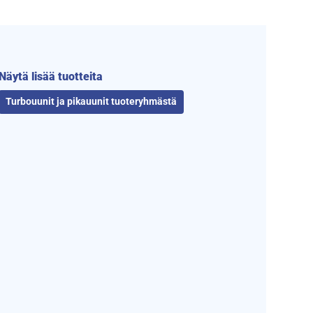
Näytä lisää tuotteita
Turbouunit ja pikauunit tuoteryhmästä