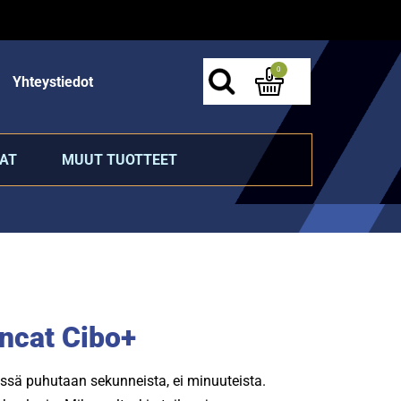
0
Yhteystiedot
AT
MUUT TUOTTEET
ncat Cibo+
ssä puhutaan sekunneista, ei minuuteista.