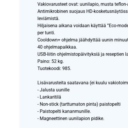
Vakiovarusteet ovat: uunilapio, musta teflon-
Antimikrobinen suojaus HD-kosketusnäytöss
leviämistä.
Hiljaisena aikana voidaan käyttää ”Eco-mode
per tunti.
Cooldown+ ohjelma jäähdyttää uunin minuute
40 ohjelmapaikkaa.
USB-liitin ohjelmistopäivityksiä ja reseptien l
Paino: 52 kg.
Tuotekoodi: 985.
Lisävarusteita saatavana (ei kuulu vakiotoim
- Jalusta uunille
- Lankaritilä
- Non-stick (tarttumaton pinta) paistopelti
- Paistopelti kananmunille.
- Magneettinen uunilapion pidike.