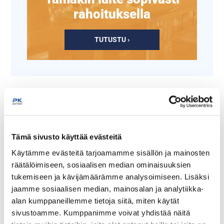
rahoituksella
TUTUSTU ›
Tämä sivusto käyttää evästeitä
Käytämme evästeitä tarjoamamme sisällön ja mainosten
räätälöimiseen, sosiaalisen median ominaisuuksien
Lisäpaistokori
Valutusteline
tukemiseen ja kävijämäärämme analysoimiseen. Lisäksi
munkkikeittimeen
munkkikeittimeen FE 60
jaamme sosiaalisen median, mainosalan ja analytiikka-
Redfox FE 30 T
T
alan kumppaneillemme tietoja siitä, miten käytät
Korin koko on (l) 455 x (s)
Voidaan kiinnittää
sivustoamme. Kumppanimme voivat yhdistää näitä
245 x (k) 80 mm.
munkkikeittimessä sekä