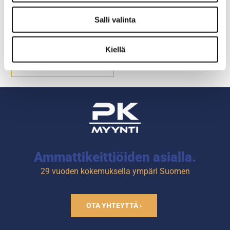
Munkkikeitin Redfox FE
30 T
Salli valinta
Ulkomitat: (l) 540 x (s) 450 x
Kiellä
(k) 370 mm.
Sähköteho: 9,0 kW / 400 V.
Öljytilavuus: 16 litraa.
Tuotekoodi: 105.
Ammattikeittiöiden asialla.
29 vuoden kokemuksella ympäri Suomen
OTA YHTEYTTÄ ›