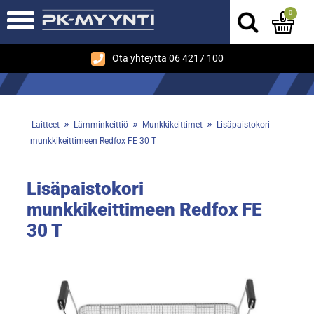
0
Ota yhteyttä 06 4217 100
»
»
»
Laitteet
Lämminkeittiö
Munkkikeittimet
Lisäpaistokori
munkkikeittimeen Redfox FE 30 T
Lisäpaistokori
munkkikeittimeen Redfox FE
30 T