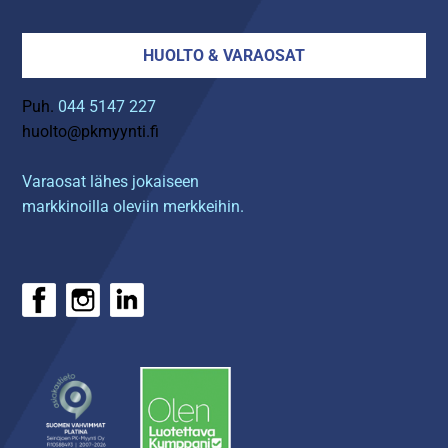
HUOLTO & VARAOSAT
Puh.
044 5147 227
huolto@pkmyynti.fi
Varaosat lähes jokaiseen
markkinoilla oleviin merkkeihin.