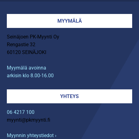
MYYMÄLÄ
Seinäjoen PK-Myynti Oy
Rengastie 32
60120 SEINÄJOKI
Myymälä avoinna
arkisin klo 8.00-16.00
YHTEYS
06 4217 100
myynti@pkmyynti.fi
Myynnin yhteystiedot ›