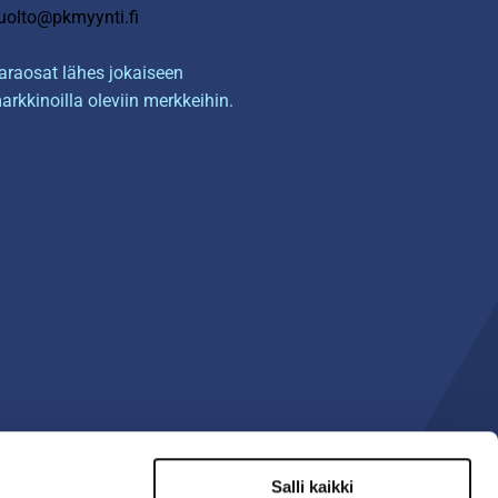
uolto@pkmyynti.fi
araosat lähes jokaiseen
arkkinoilla oleviin merkkeihin.
Salli kaikki