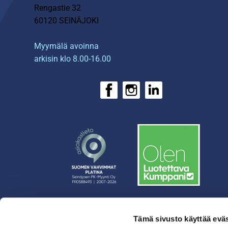
Rengastie 32
60120 SEINÄJOKI
Myymälä avoinna
arkisin klo 8.00-16.00
Tämä sivusto käyttää eväs
› Rahoitus