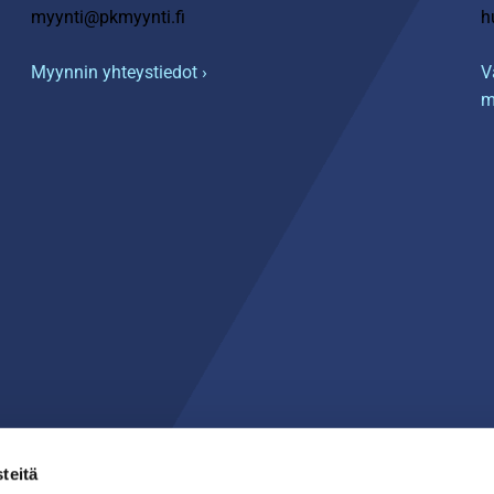
myynti@pkmyynti.fi
h
Myynnin yhteystiedot ›
V
m
teitä