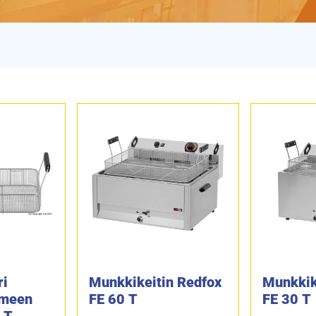
ri
Munkkikeitin Redfox
Munkkik
imeen
FE 60 T
FE 30 T
 T