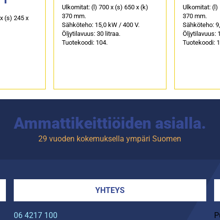
Ulkomitat: (l) 700 x (s) 650 x (k)
Ulkomitat: (l)
370 mm.
370 mm.
x (s) 245 x
Sähköteho: 15,0 kW / 400 V.
Sähköteho: 9,
Öljytilavuus: 30 litraa.
Öljytilavuus: 1
Tuotekoodi: 104.
Tuotekoodi: 1
Ammattikeittiöiden asialla.
29 vuoden kokemuksella ympäri Suomen
YHTEYS
06 4217 100
P