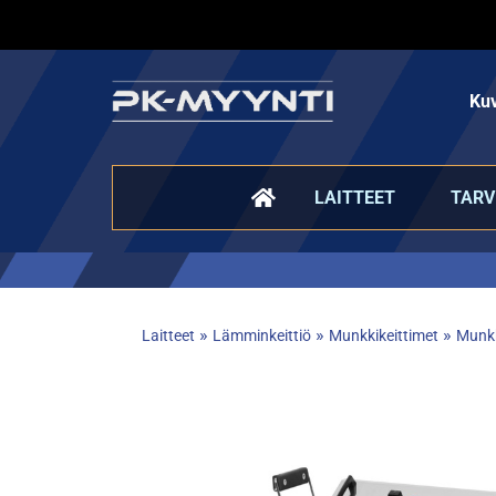
Kuv
LAITTEET
TARV
»
»
»
Laitteet
Lämminkeittiö
Munkkikeittimet
Munkk