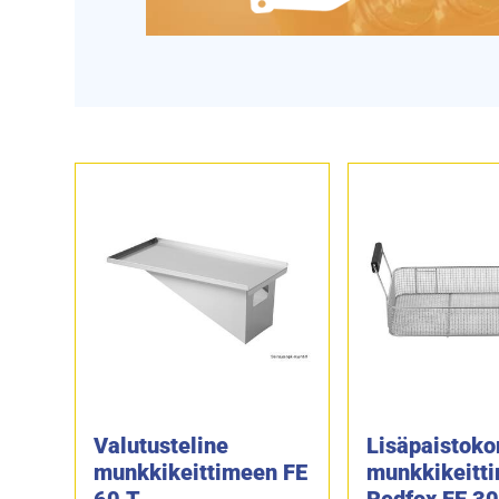
Valutusteline
Lisäpaistoko
munkkikeittimeen FE
munkkikeitt
60 T
Redfox FE 30