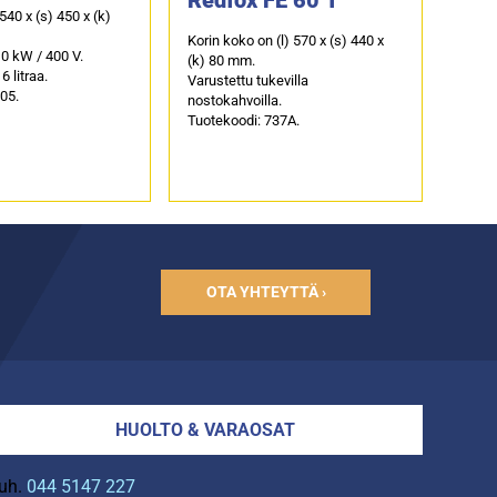
 540 x (s) 450 x (k)
Korin koko on (l) 570 x (s) 440 x
0 kW / 400 V.
(k) 80 mm.
6 litraa.
Varustettu tukevilla
05.
nostokahvoilla.
Tuotekoodi: 737A.
OTA YHTEYTTÄ ›
HUOLTO & VARAOSAT
uh.
044 5147 227