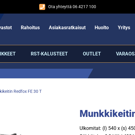
Ota yhteyttä 06 4217 100
astot
Rahoitus
Asiakasratkaisut
Huolto
Yritys
IKKEET
RST-KALUSTEET
OUTLET
VARAOS
ikeitin Redfox FE 30 T
Munkkikeiti
Ulkomitat: (l) 540 x (s) 4