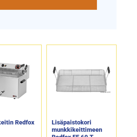
eitin Redfox
Lisäpaistokori
munkkikeittimeen
Redfox FE 60 T