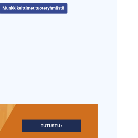
Munkkikeittimet tuoteryhmästä
TUTUSTU ›