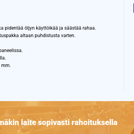
a pidentää öljyn käyttöikää ja säästää rahaa.
stuspakka altaan puhdistusta varten.
paneelissa.
la.
80 mm.
äkin laite sopivasti rahoituksella