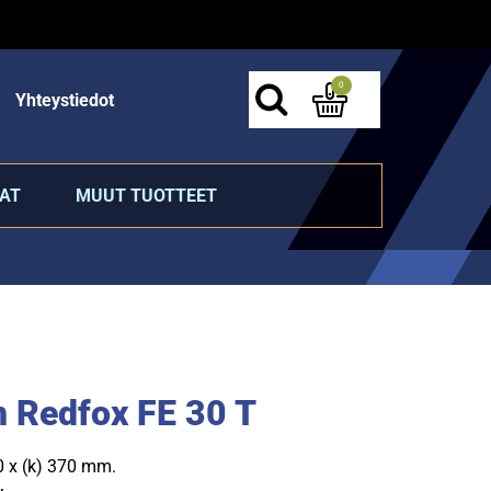
0
Yhteystiedot
AT
MUUT TUOTTEET
n Redfox FE 30 T
50 x (k) 370 mm.