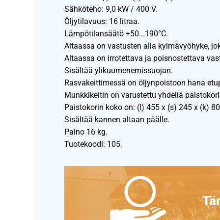
Sähköteho: 9,0 kW / 400 V.
Öljytilavuus: 16 litraa.
Lämpötilansäätö +50...190°C.
Altaassa on vastusten alla kylmävyöhyke, jok
Altaassa on irrotettava ja poisnostettava va
Sisältää ylikuumenemissuojan.
Rasvakeittimessä on öljynpoistoon hana etu
Munkkikeitin on varustettu yhdellä paistokoril
Paistokorin koko on: (l) 455 x (s) 245 x (k) 
Sisältää kannen altaan päälle.
Paino 16 kg.
Tuotekoodi: 105.
Täm