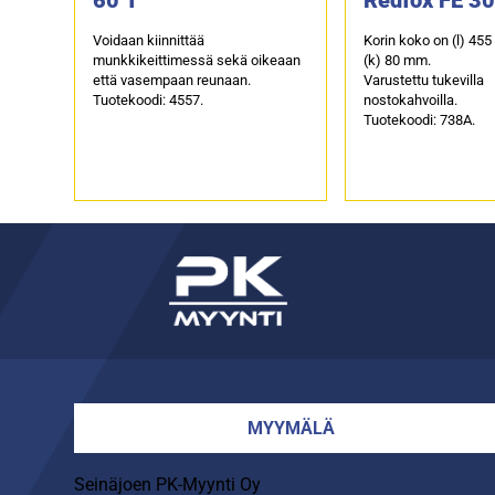
Voidaan kiinnittää
Korin koko on (l) 455 
munkkikeittimessä sekä oikeaan
(k) 80 mm.
että vasempaan reunaan.
Varustettu tukevilla
Tuotekoodi: 4557.
nostokahvoilla.
Tuotekoodi: 738A.
MYYMÄLÄ
Seinäjoen PK-Myynti Oy