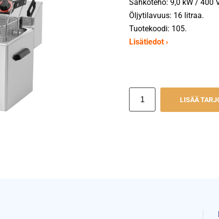
Sähköteho: 9,0 kW / 400 V
Öljytilavuus: 16 litraa.
Tuotekoodi: 105.
Lisätiedot ›
LISÄÄ TAR