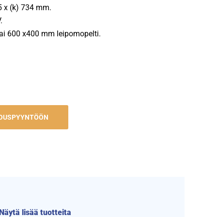
95 x (k) 734 mm.
.
tai 600 x400 mm leipomopelti.
JOUSPYYNTÖÖN
Näytä lisää tuotteita