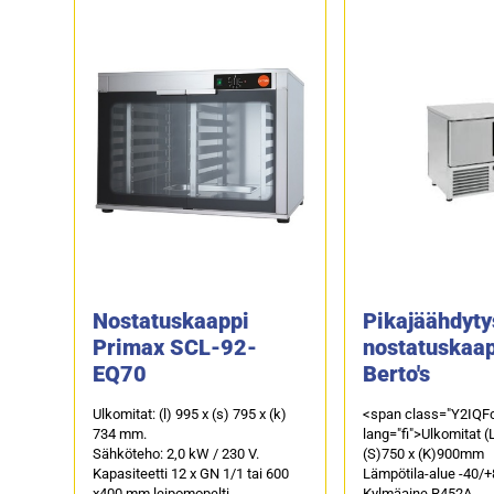
Nostatuskaappi
Pikajäähdyty
Primax SCL-92-
nostatuskaa
EQ70
Berto's
Ulkomitat: (l) 995 x (s) 795 x (k)
<span class="Y2IQF
734 mm.
lang="fi">Ulkomitat (
Sähköteho: 2,0 kW / 230 V.
(S)750 x (K)900mm
Kapasiteetti 12 x GN 1/1 tai 600
Lämpötila-alue -40/+
x400 mm leipomopelti.
Kylmäaine R452A