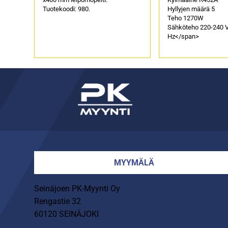
Tuotekoodi: 980.
Hyllyjen määrä 5
Teho 1270W
Sähköteho 220-240 
Hz</span>
MYYMÄLÄ
Seinäjoen PK-Myynti Oy
Rengastie 32
60120 SEINÄJOKI