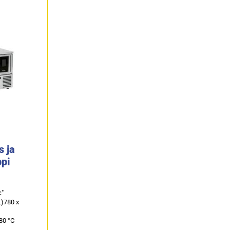
s ja
ppi
c"
L)780 x
80 °C