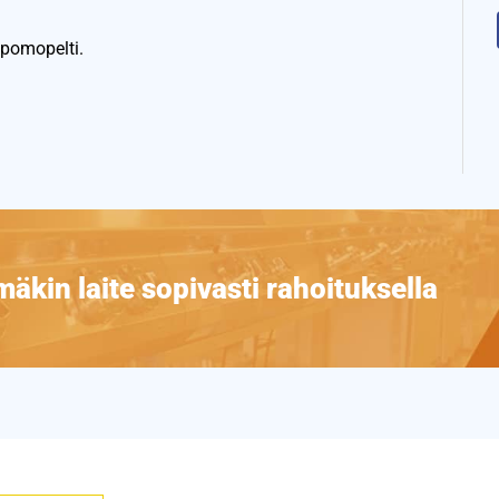
ipomopelti.
äkin laite sopivasti rahoituksella