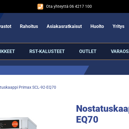
Ota yhteyttä 06 4217 100
astot
Rahoitus
Asiakasratkaisut
Huolto
Yritys
IKKEET
RST-KALUSTEET
OUTLET
VARAOS
tuskaappi Primax SCL-92-EQ70
Nostatuskaa
EQ70