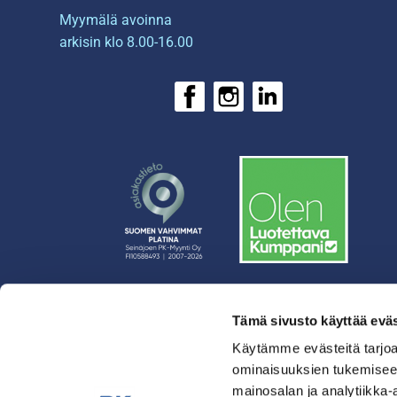
Myymälä avoinna
arkisin klo 8.00-16.00
Tämä sivusto käyttää eväs
› Rahoitus
› Asiakasratkaisut
Käytämme evästeitä tarjoa
ominaisuuksien tukemisee
› Huolto
mainosalan ja analytiikka-
› Yritys