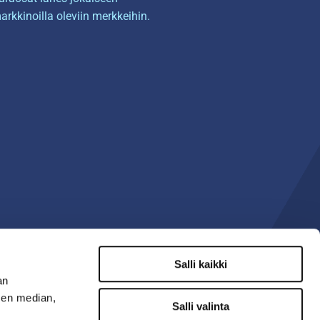
arkkinoilla oleviin merkkeihin.
Salli kaikki
an
sen median,
Salli valinta