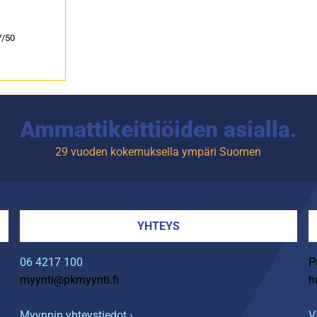
V/50
Ammattikeittiöiden asialla.
29 vuoden kokemuksella ympäri Suomen
YHTEYS
06 4217 100
P
myynti@pkmyynti.fi
h
Myynnin yhteystiedot ›
V