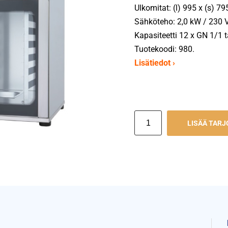
Ulkomitat: (l) 995 x (s) 7
Sähköteho: 2,0 kW / 230 V
Kapasiteetti 12 x GN 1/1 
Tuotekoodi: 980.
Lisätiedot ›
LISÄÄ TAR