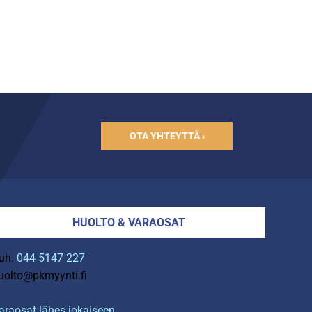
OTA YHTEYTTÄ ›
HUOLTO & VARAOSAT
uh.
044 5147 227
uolto@pkmyynti.fi
araosat lähes jokaiseen