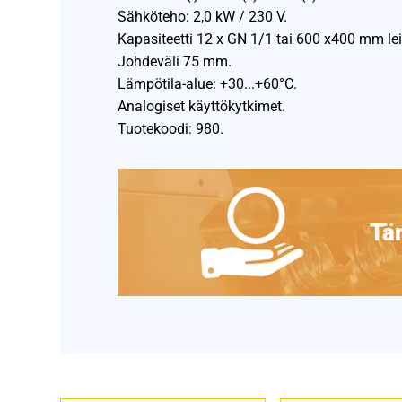
Sähköteho: 2,0 kW / 230 V.
Kapasiteetti 12 x GN 1/1 tai 600 x400 mm le
Johdeväli 75 mm.
Lämpötila-alue: +30...+60°C.
Analogiset käyttökytkimet.
Tuotekoodi: 980.
Täm