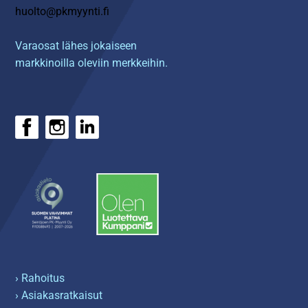
huolto@pkmyynti.fi
Varaosat lähes jokaiseen
markkinoilla oleviin merkkeihin.
› Rahoitus
› Asiakasratkaisut