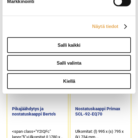
Tämäkin laite sopivasti
Markkinointi
rahoituksella
TUTUSTU ›
Näytä tiedot
Salli kaikki
Salli valinta
Kiellä
Pikajäähdytys ja
Nostatuskaappi Primax
nostatuskaappi Berto's
SCL-92-EQ70
<span class="Y2IQFc"
Ulkomitat: (l) 995 x (s) 795 x
lang="fi">Ulkomitat (L)780 x
(k) 734 mm.