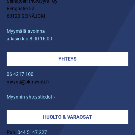
Seinäjoen PK-Myynti Oy
Rengastie 32
60120 SEINÄJOKI
Myymälä avoinna
arkisin klo 8.00-16.00
YHTEYS
06 4217 100
myynti@pkmyynti.fi
Myynnin yhteystiedot ›
HUOLTO & VARAOSAT
Puh.
044 5147 227