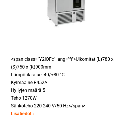
<span class="Y2IQFc" lang="fi">Ulkomitat (L)780 x
(S)750 x (K)900mm
Lämpötila-alue -40/+80 °C
Kylmäaine R452A
Hyllyjen määrä 5
Teho 1270W
Sähköteho 220-240 V/50 Hz</span>
Lisätiedot ›