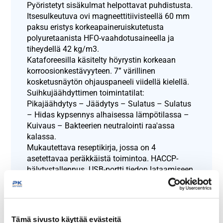
Pyöristetyt sisäkulmat helpottavat puhdistusta.
Itsesulkeutuva ovi magneettitiivisteellä 60 mm
paksu eristys korkeapaineruiskutetusta
polyuretaanista HFO-vaahdotusaineella ja
tiheydellä 42 kg/m3.
Kataforeesilla käsitelty höyrystin korkeaan
korroosionkestävyyteen. 7” värillinen
kosketusnäytön ohjauspaneeli viidellä kielellä.
Suihkujäähdyttimen toimintatilat:
Pikajäähdytys – Jäädytys – Sulatus – Sulatus
– Hidas kypsennys alhaisessa lämpötilassa –
Kuivaus – Bakteerien neutralointi raa'assa
kalassa.
Mukautettava reseptikirja, jossa on 4
asetettavaa peräkkäistä toimintoa. HACCP-
hälytystallennus. USB-portti tiedon lataamiseen
ja lataamiseen.
Neula-anturi lämpötilan tarkkaan säätelyyn.
Mukana 5 paria liukukiskoja.
Jäähdytysteho: 16 kg + 70°C/ +3°C.
Tämä sivusto käyttää evästeitä