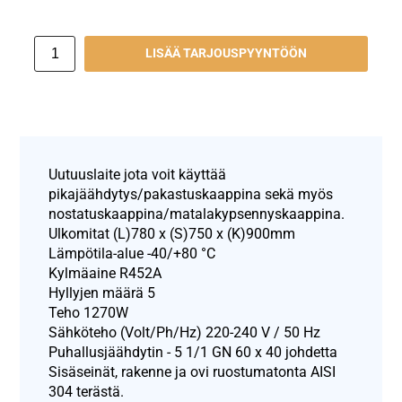
LISÄÄ TARJOUSPYYNTÖÖN
Uutuuslaite jota voit käyttää
pikajäähdytys/pakastuskaappina sekä myös
nostatuskaappina/matalakypsennyskaappina.
Ulkomitat (L)780 x (S)750 x (K)900mm
Lämpötila-alue -40/+80 °C
Kylmäaine R452A
Hyllyjen määrä 5
Teho 1270W
Sähköteho (Volt/Ph/Hz) 220-240 V / 50 Hz
Puhallusjäähdytin - 5 1/1 GN 60 x 40 johdetta
Sisäseinät, rakenne ja ovi ruostumatonta AISI
304 terästä.