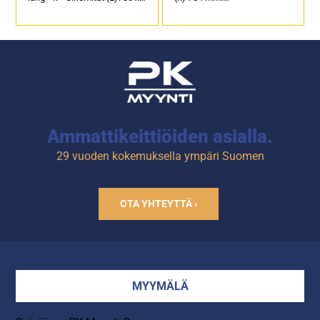
(S)750 x (K)900mm
Sähköteho: 2,0 kW / 230 V.
Lämpötila-alue -40/+80 °C
Kapasiteetti 12 x GN 1/1 tai
Kylmäaine R452A
600 x400 mm leipomopelti.
Hyllyjen määrä 5
Tuotekoodi: 980.
Teho 1270W
Sähköteho 220-240 V/50
Hz</span>
Ammattikeittiöiden asialla.
29 vuoden kokemuksella ympäri Suomen
OTA YHTEYTTÄ ›
MYYMÄLÄ