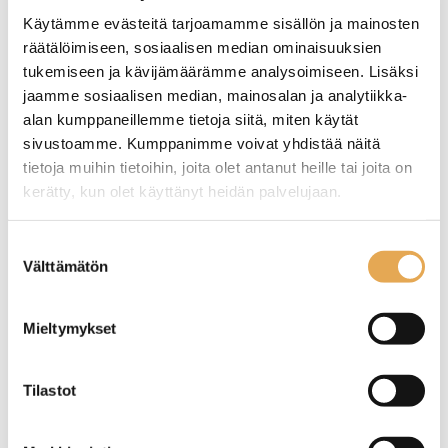
Pakastusteho: 10 kg + 70°C/-18°C.
Säädettävät jalat ruostumattomasta teräksestä.
Käytämme evästeitä tarjoamamme sisällön ja mainosten
Kondenssiveden tyhjennysastia jäähdyttimen
räätälöimiseen, sosiaalisen median ominaisuuksien
pohjan alla.
tukemiseen ja kävijämäärämme analysoimiseen. Lisäksi
Huoneen lämpötila enintään 30 °C ja 55 %
jaamme sosiaalisen median, mainosalan ja analytiikka-
kosteus vastaa ilmastoluokkaa 4.
alan kumppaneillemme tietoja siitä, miten käytät
sivustoamme. Kumppanimme voivat yhdistää näitä
Näytä lisää tuotteita
tietoja muihin tietoihin, joita olet antanut heille tai joita on
kerätty, kun olet käyttänyt heidän palvelujaan.
Nostatuskaapit tuoteryhmästä
seinajoenpk-myynti.fi/tietosuoja/
Lisätietoja:
Suostumuksen
Välttämätön
valinta
Mieltymykset
Tilastot