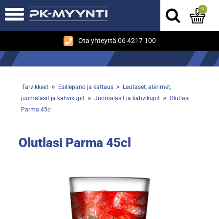
0
Ota yhteyttä 06 4217 100
»
»
Tarvikkeet
Esillepano ja kattaus
Lautaset, aterimet,
»
»
juomalasit ja kahvikupit
Juomalasit ja kahvikupit
Olutlasi
Parma 45cl
Olutlasi Parma 45cl