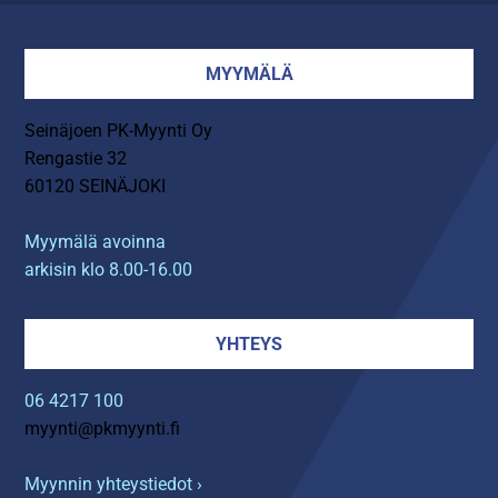
MYYMÄLÄ
Seinäjoen PK-Myynti Oy
Rengastie 32
60120 SEINÄJOKI
Myymälä avoinna
arkisin klo 8.00-16.00
YHTEYS
06 4217 100
myynti@pkmyynti.fi
Myynnin yhteystiedot ›