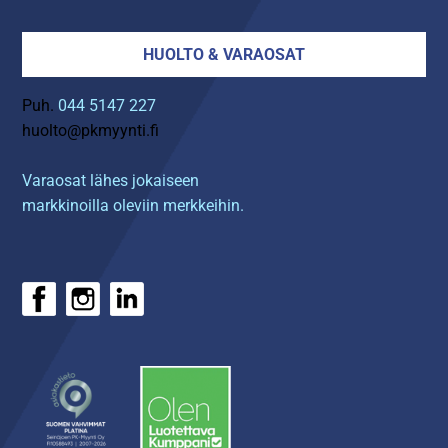
HUOLTO & VARAOSAT
Puh.
044 5147 227
huolto@pkmyynti.fi
Varaosat lähes jokaiseen
markkinoilla oleviin merkkeihin.