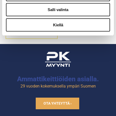
Kahvikuppi
Salli valinta
Kiellä
Posliinia
Ammattikeittiöiden asialla.
29 vuoden kokemuksella ympäri Suomen
OTA YHTEYTTÄ ›