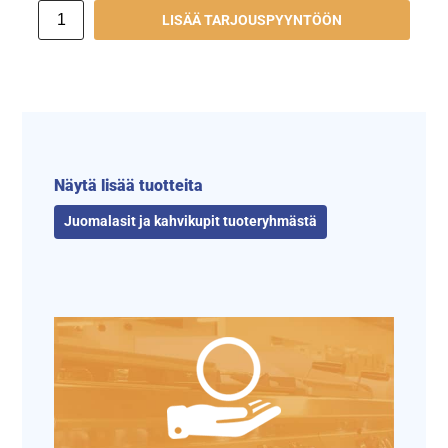
LISÄÄ TARJOUSPYYNTÖÖN
Näytä lisää tuotteita
Juomalasit ja kahvikupit tuoteryhmästä