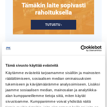
Tämäkin laite sopivasti
rahoituksella
TUTUSTU ›
Tämä sivusto käyttää evästeitä
Käytämme evästeitä tarjoamamme sisällön ja mainosten
räätälöimiseen, sosiaalisen median ominaisuuksien
tukemiseen ja kävijämäärämme analysoimiseen. Lisäksi
Pub Olutlasi 50cl
Vesilasi Casablanca
jaamme sosiaalisen median, mainosalan ja analytiikka-
alan kumppaneillemme tietoja siitä, miten käytät
sivustoamme. Kumppanimme voivat yhdistää näitä
Ei karkaistu
Pinoutuva