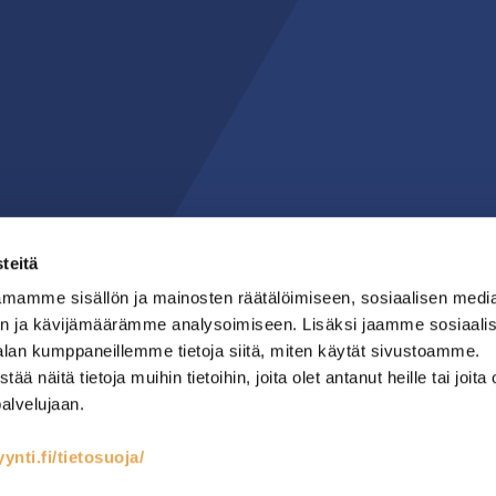
teitä
mamme sisällön ja mainosten räätälöimiseen, sosiaalisen medi
n ja kävijämäärämme analysoimiseen. Lisäksi jaamme sosiaali
alan kumppaneillemme tietoja siitä, miten käytät sivustoamme.
näitä tietoja muihin tietoihin, joita olet antanut heille tai joita 
palvelujaan.
nti.fi/tietosuoja/
teet
Kylmäsäilytys
Lämmin keittiö