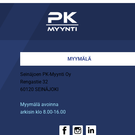
MYYMÄLÄ
Seinäjoen PK-Myynti Oy
Rengastie 32
60120 SEINÄJOKI
Myymälä avoinna
arkisin klo 8.00-16.00