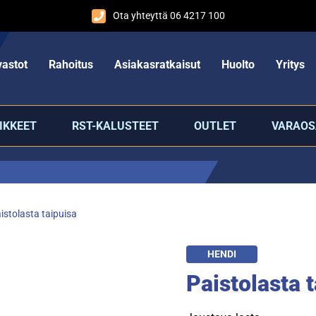
Ota yhteyttä 06 4217 100
astot
Rahoitus
Asiakasratkaisut
Huolto
Yritys
IKKEET
RST-KALUSTEET
OUTLET
VARAOS
istolasta taipuisa
HENDI
Paistolasta 