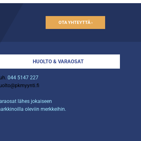
OTA YHTEYTTÄ ›
HUOLTO & VARAOSAT
uh.
044 5147 227
uolto@pkmyynti.fi
araosat lähes jokaiseen
arkkinoilla oleviin merkkeihin.