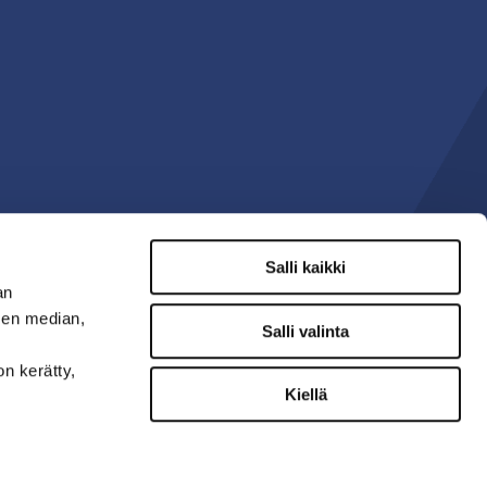
Salli kaikki
an
sen median,
Salli valinta
on kerätty,
Kiellä