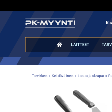
Kuv
LAITTEET
TARV
»
»
»
Tarvikkeet
Keittiövälineet
Lastat ja skrapat
Pa