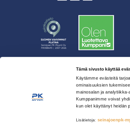
Tämä sivusto käyttää eväs
› Rahoitus
› Asiakasratkaisut
Käytämme evästeitä tarjoa
ominaisuuksien tukemisee
› Huolto
mainosalan ja analytiikka-
› Yritys
Kumppanimme voivat yhdistää 
› Yhteystiedot
kun olet käyttänyt heidän 
› Tietosuojaseloste
› Tilaus- ja toimitusehdot
seinajoenpk-myy
Lisätietoja:
Astianpesu & Esikäsittely
Kahvinvalmistus & Baarilait