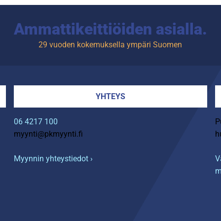
Ammattikeittiöiden asialla.
29 vuoden kokemuksella ympäri Suomen
YHTEYS
06 4217 100
P
myynti@pkmyynti.fi
h
Myynnin yhteystiedot ›
V
m