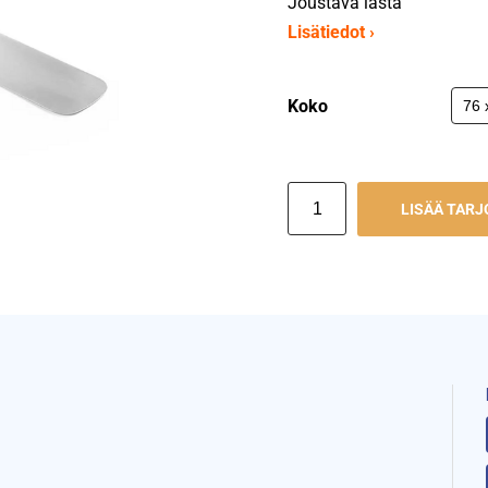
Joustava lasta
Lisätiedot ›
Koko
LISÄÄ TAR