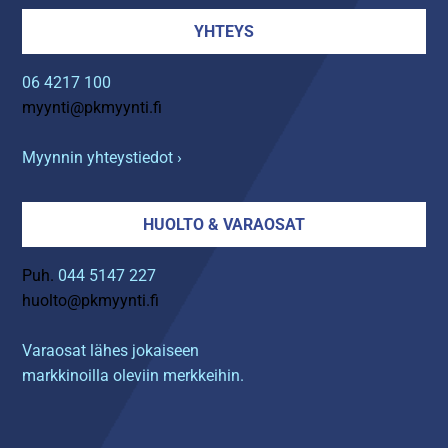
YHTEYS
06 4217 100
myynti@pkmyynti.fi
Myynnin yhteystiedot ›
HUOLTO & VARAOSAT
Puh.
044 5147 227
huolto@pkmyynti.fi
Varaosat lähes jokaiseen
markkinoilla oleviin merkkeihin.