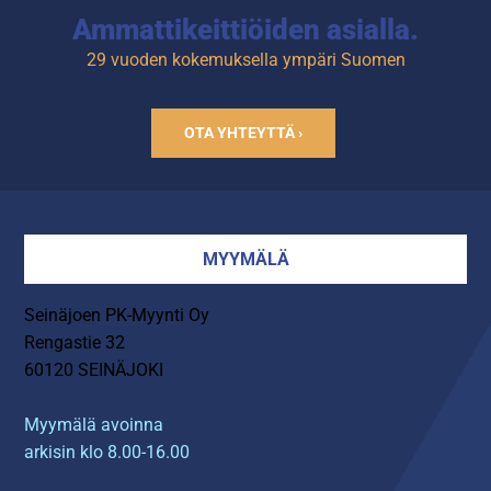
Ammattikeittiöiden asialla.
29 vuoden kokemuksella ympäri Suomen
OTA YHTEYTTÄ ›
MYYMÄLÄ
Seinäjoen PK-Myynti Oy
Rengastie 32
60120 SEINÄJOKI
Myymälä avoinna
arkisin klo 8.00-16.00