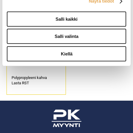
Näytä tiedot
Kokonaispituus 385 mm.
Puukahvalla.
Käsikahva muovia.
Tuotekoodi: 5302.
Konepesun kestävä.
Salli kaikki
Tuotekoodi: 5335.
Salli valinta
Kiellä
Paistolasta
Polypropyleeni kahva
Lasta RST