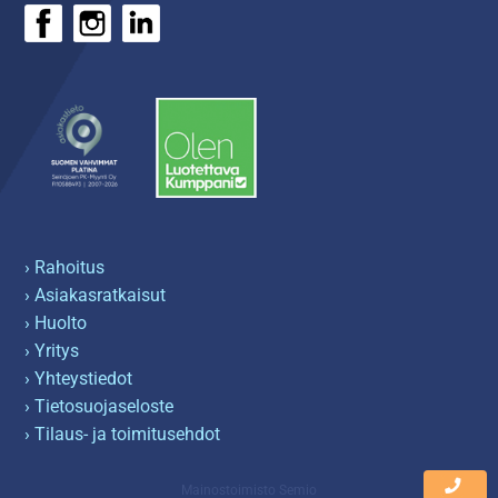
› Rahoitus
› Asiakasratkaisut
› Huolto
› Yritys
› Yhteystiedot
› Tietosuojaseloste
› Tilaus- ja toimitusehdot
Mainostoimisto Semio