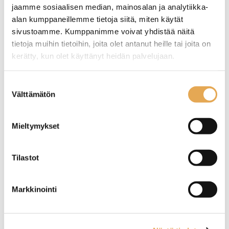
jaamme sosiaalisen median, mainosalan ja analytiikka-
alan kumppaneillemme tietoja siitä, miten käytät
sivustoamme. Kumppanimme voivat yhdistää näitä
Teppanyaki lasta
Paistotason
tietoja muihin tietoihin, joita olet antanut heille tai joita on
puukahvalla
puhdistusskrapa 30 x 15
cm, suoravartinen
kerätty, kun olet käyttänyt heidän palvelujaan.
Mitat: 240 x 105 mm
Pituus 300 mm.
seinajoenpk-myynti.fi/tietosuoja/
Lisätietoja:
Terän leveys 150 mm.
Suostumuksen
Skrapaan saatavana
Välttämätön
valinta
vaihtoteriä.
Tuotekoodi: 4356.
Mieltymykset
Tilastot
Paistolasta 38,5 cm
Paistotason
Markkinointi
puhdistusskrapa,
kolmiomalli 23 x 12cm
Metallilastan koko 200 x 70
Pituus 230 mm.
mm
Terän leveys 120 mm.