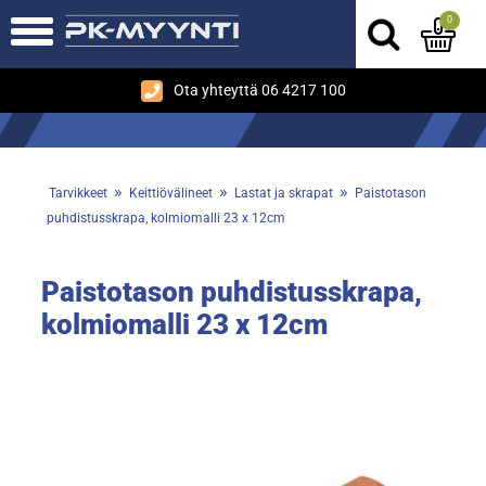
0
Ota yhteyttä 06 4217 100
»
»
»
Tarvikkeet
Keittiövälineet
Lastat ja skrapat
Paistotason
puhdistusskrapa, kolmiomalli 23 x 12cm
Paistotason puhdistusskrapa,
kolmiomalli 23 x 12cm