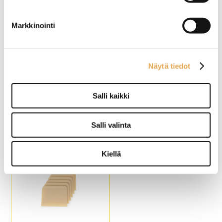
Mielenkiintoinen kuvio, joka
on saanut inspiraationsa
Markkinointi
pizzan maailmasta
Lasitettua, korkealaatuista
posliinia
Astianpesukoneen kestävä
Näytä tiedot
Pizzalautanen Recipe
Kohotuslaatikko
Salli kaikki
Collection Black
pizzapullille
Salli valinta
Erityisesti pizzan tarjoiluun
Materiaali HDPE (high
tehty
density Polyethylene)
Mielenkiintoinen kuvio, joka
Pinottava
Kiellä
on saanut inspiraationsa
Kansi myydään erikseen
pizzan maailmasta
Lasitettua, korkealaatuista
posliinia
Astianpesukoneen kestävä