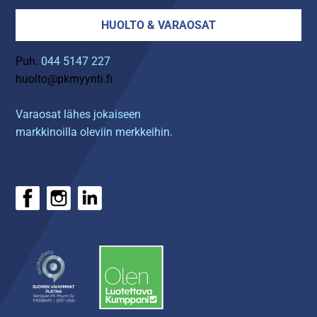
HUOLTO & VARAOSAT
Puh.
044 5147 227
huolto@pkmyynti.fi
Varaosat lähes jokaiseen
markkinoilla oleviin merkkeihin.