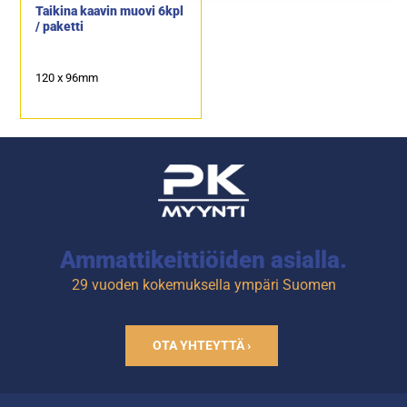
Taikina kaavin muovi 6kpl
/ paketti
120 x 96mm
Ammattikeittiöiden asialla.
29 vuoden kokemuksella ympäri Suomen
OTA YHTEYTTÄ ›