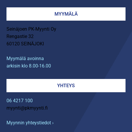
MYYMÄLÄ
Seinäjoen PK-Myynti Oy
Rengastie 32
60120 SEINÄJOKI
Myymälä avoinna
arkisin klo 8.00-16.00
YHTEYS
06 4217 100
myynti@pkmyynti.fi
Myynnin yhteystiedot ›