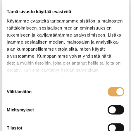
Tämäkin laite sopivasti
rahoituksella
Tämä sivusto käyttää evästeitä
Käytämme evästeitä tarjoamamme sisällön ja mainosten
TUTUSTU ›
räätälöimiseen, sosiaalisen median ominaisuuksien
tukemiseen ja kävijämäärämme analysoimiseen. Lisäksi
jaamme sosiaalisen median, mainosalan ja analytiikka-
alan kumppaneillemme tietoja siitä, miten käytät
sivustoamme. Kumppanimme voivat yhdistää näitä
tietoja muihin tietoihin, joita olet antanut heille tai joita on
kerätty, kun olet käyttänyt heidän palvelujaan.
seinajoenpk-myynti.fi/tietosuoja/
Lisätietoja:
Suostumuksen
Välttämätön
valinta
Pannupizzavuoka
Pizzalautanen Traditional
Mieltymykset
Valmistettu hiiliteräksestä
Valmistettu erityisesti pizzan
Tilastot
Useita kokoja
tarjoiluun