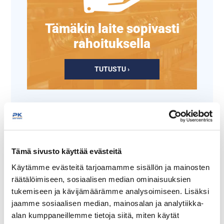
Tämäkin laite sopivasti
rahoituksella
TUTUSTU ›
Tämä sivusto käyttää evästeitä
Käytämme evästeitä tarjoamamme sisällön ja mainosten
räätälöimiseen, sosiaalisen median ominaisuuksien
tukemiseen ja kävijämäärämme analysoimiseen. Lisäksi
jaamme sosiaalisen median, mainosalan ja analytiikka-
Pizza-alusta kahvalla
Pizzalautanen Recipe
Collection Brick Red
alan kumppaneillemme tietoja siitä, miten käytät