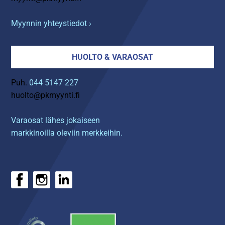
Myynnin yhteystiedot ›
HUOLTO & VARAOSAT
Puh.
044 5147 227
huolto@pkmyynti.fi
Varaosat lähes jokaiseen
markkinoilla oleviin merkkeihin.