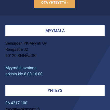
OTA YHTEYTTÄ ›
MYYMÄLÄ
Seinäjoen PK-Myynti Oy
Rengastie 32
60120 SEINÄJOKI
Myymälä avoinna
arkisin klo 8.00-16.00
YHTEYS
06 4217 100
myynti@pkmyynti.fi