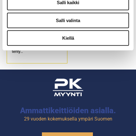
Salli kaikki
Salli valinta
Pizzalautanen Speciale
Kiellä
Erityisesti pizzan tarjoiluun
tehty
Ajaton, sileä, minimalistinen
Saatavilla useissa väreissä
Lasitettua, korkealaatuista
posliinia
Astianpesukoneen kestävä
Ammattikeittiöiden asialla.
29 vuoden kokemuksella ympäri Suomen