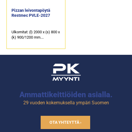
150.
Pizzan leivontapöytä
Restmec PVLE-2027
Ulkomitat: (l) 2000 x (s) 800 x
(k) 900/1200 mm.
Päällä kylmäkaukalo 100
mm syville GN-astioille.
2 kpl kylmäkaappeja ja 7 kpl
kylmävetolaatikkoja.
Ammattikeittiöiden asialla.
29 vuoden kokemuksella ympäri Suomen
OTA YHTEYTTÄ ›