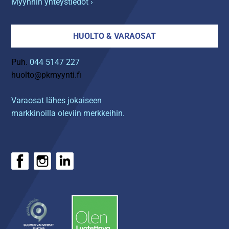
Myynnin yhteystiedot ›
HUOLTO & VARAOSAT
Puh.
044 5147 227
huolto@pkmyynti.fi
Varaosat lähes jokaiseen
markkinoilla oleviin merkkeihin.