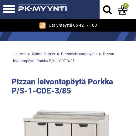
0
Ota yhteyttä 06 4217 100
»
»
»
Laitteet
Kylmäsäilytys
Pizzanleivontapöydät
Pizzan
leivontapöytä Porkka P/S-1-CDE-3/85
Pizzan leivontapöytä Porkka
P/S-1-CDE-3/85