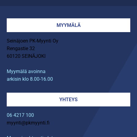
MYYMÄLÄ
Seinäjoen PK-Myynti Oy
Rengastie 32
60120 SEINÄJOKI
Myymälä avoinna
arkisin klo 8.00-16.00
YHTEYS
06 4217 100
myynti@pkmyynti.fi