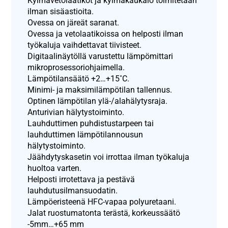
Kylmävetolaatikot ja kylmäkaukalo toimitetaan
ilman sisäastioita.
Ovessa on järeät saranat.
Ovessa ja vetolaatikoissa on helposti ilman
työkaluja vaihdettavat tiivisteet.
Digitaalinäytöllä varustettu lämpömittari
mikroprosessoriohjaimella.
Lämpötilansäätö +2…+15˚C.
Minimi- ja maksimilämpötilan tallennus.
Optinen lämpötilan ylä-/alahälytysraja.
Anturivian hälytystoiminto.
Lauhduttimen puhdistustarpeen tai
lauhduttimen lämpötilannousun
hälytystoiminto.
Jäähdytyskasetin voi irrottaa ilman työkaluja
huoltoa varten.
Helposti irrotettava ja pestävä
lauhdutusilmansuodatin.
Lämpöeristeenä HFC-vapaa polyuretaani.
Jalat ruostumatonta terästä, korkeussäätö
-5mm…+65 mm