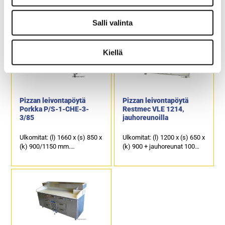
(k) 900 + jauhoreunat 100
(k) 900/1150 mm.
mm.
Kannen takaosassa on
Työpöytätasoa kiertää takaa
kallistettu kylmäkaukalo 3 x
Salli valinta
ja sivuilta korotetut
GN 1/3-150 ja GN 1 x 1/6-150
jauhoreunat.
astioille.
1 kpl kylmäkaappi ja 7 kpl
1 kpl kylmäkaappi ja 4 kpl
Kiellä
kylmävetolaatikkoja.
kylmävetolaatikoita, joiden
Laatikoiden kapasiteetti on
kapasiteetti on 3 x GN 1/1-
GN 1/1-150.
150 GN ja 1 x GN 1/1-200.
Pizzan leivontapöytä
Pizzan leivontapöytä
Porkka P/S-1-CHE-3-
Restmec VLE 1214,
3/85
jauhoreunoilla
Ulkomitat: (l) 1660 x (s) 850 x
Ulkomitat: (l) 1200 x (s) 650 x
(k) 900/1150 mm.
(k) 900 + jauhoreunat 100
Kannen takaosassa on
mm.
kallistettu kylmäkaukalo 4 x
Työpöytätasoa kiertää takaa
GN 1/3-150 astioille.
ja sivuilta korotetut
1 kpl kylmäkaappi ja 6 kpl
jauhoreunat.
kylmävetolaatikoita, joiden
1 kpl kylmäkaappi ja 4 kpl
kapasiteetti on GN 1/1-150.
kylmävetolaatikkoja.
Laatikoiden kapasiteetti on 1
x GN 1/1-200 ja 3 x GN 1/1-