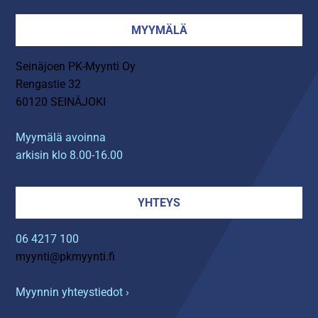
MYYMÄLÄ
Seinäjoen PK-Myynti Oy
Rengastie 32
60120 SEINÄJOKI
Myymälä avoinna
arkisin klo 8.00-16.00
YHTEYS
06 4217 100
myynti@pkmyynti.fi
Myynnin yhteystiedot ›