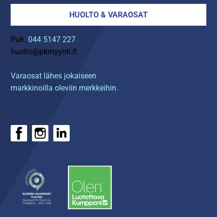
HUOLTO & VARAOSAT
Puh.
044 5147 227
huolto@pkmyynti.fi
Varaosat lähes jokaiseen
markkinoilla oleviin merkkeihin.