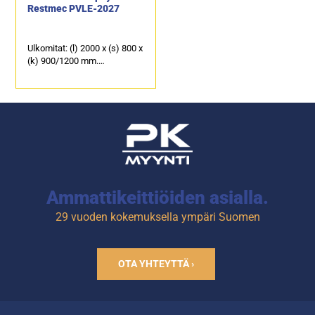
Restmec PVLE-2027
Ulkomitat: (l) 2000 x (s) 800 x
(k) 900/1200 mm.
Päällä kylmäkaukalo 100
mm syville GN-astioille.
2 kpl kylmäkaappeja ja 7 kpl
kylmävetolaatikkoja.
Ammattikeittiöiden asialla.
29 vuoden kokemuksella ympäri Suomen
OTA YHTEYTTÄ ›