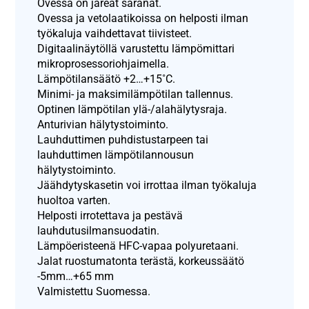
Ovessa on järeät saranat.
Ovessa ja vetolaatikoissa on helposti ilman
työkaluja vaihdettavat tiivisteet.
Digitaalinäytöllä varustettu lämpömittari
mikroprosessoriohjaimella.
Lämpötilansäätö +2…+15˚C.
Minimi- ja maksimilämpötilan tallennus.
Optinen lämpötilan ylä-/alahälytysraja.
Anturivian hälytystoiminto.
Lauhduttimen puhdistustarpeen tai
lauhduttimen lämpötilannousun
hälytystoiminto.
Jäähdytyskasetin voi irrottaa ilman työkaluja
huoltoa varten.
Helposti irrotettava ja pestävä
lauhdutusilmansuodatin.
Lämpöeristeenä HFC-vapaa polyuretaani.
Jalat ruostumatonta terästä, korkeussäätö
-5mm…+65 mm
Valmistettu Suomessa.