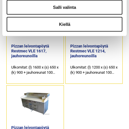
kallistettu kylmäkaukalo 3 x
kallistettu kylmäkaukalo 4 x
GN 1/3-150 ja GN 1 x 1/6-150
GN 1/3-150 astioille.
Salli valinta
astioille.
1 kpl kylmäkaappi ja 6 kpl
1 kpl kylmäkaappi ja 4 kpl
kylmävetolaatikoita, joiden
kylmävetolaatikoita, joiden
kapasiteetti on GN 1/1-150.
Kiellä
kapasiteetti on 3 x GN 1/1-
150 GN ja 1 x GN 1/1-200.
Pizzan leivontapöytä
Pizzan leivontapöytä
Restmec VLE 1617,
Restmec VLE 1214,
jauhoreunoilla
jauhoreunoilla
Ulkomitat: (l) 1600 x (s) 650 x
Ulkomitat: (l) 1200 x (s) 650 x
(k) 900 + jauhoreunat 100
(k) 900 + jauhoreunat 100
mm.
mm.
Työpöytätasoa kiertää takaa
Työpöytätasoa kiertää takaa
ja sivuilta korotetut
ja sivuilta korotetut
jauhoreunat.
jauhoreunat.
1 kpl kylmäkaappi ja 7 kpl
1 kpl kylmäkaappi ja 4 kpl
kylmävetolaatikkoja.
kylmävetolaatikkoja.
Laatikoiden kapasiteetti on
Laatikoiden kapasiteetti on 1
GN 1/1-150.
x GN 1/1-200 ja 3 x GN 1/1-
150.
Pizzan leivontapöytä