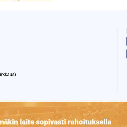
irkkaus)
äkin laite sopivasti rahoituksella