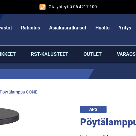
Ota yhteyttä 06 4217 100
astot
Rahoitus
Asiakasratkaisut
Huolto
Yritys
IKKEET
RST-KALUSTEET
OUTLET
VARAOS
Pöytälamppu CONE
APS
Pöytälampp