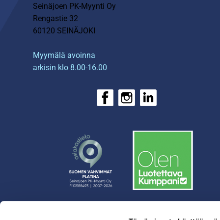
Seinäjoen PK-Myynti Oy
Rengastie 32
60120 SEINÄJOKI
Myymälä avoinna
arkisin klo 8.00-16.00