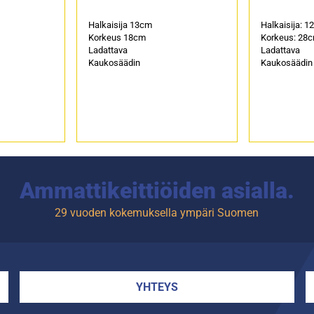
Halkaisija 13cm
Halkaisija: 1
Korkeus 18cm
Korkeus: 28
Ladattava
Ladattava
Kaukosäädin
Kaukosäädin
Ammattikeittiöiden asialla.
29 vuoden kokemuksella ympäri Suomen
YHTEYS