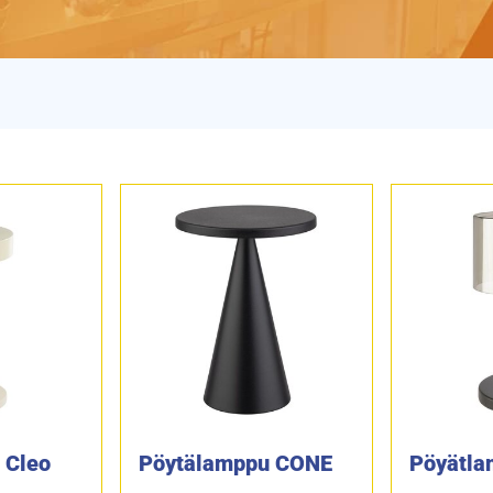
 Cleo
Pöytälamppu CONE
Pöyätla