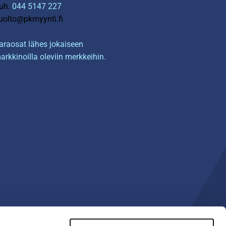
uh.
044 5147 227
uolto@pkmyynti.fi
araosat lähes jokaiseen
arkkinoilla oleviin merkkeihin.