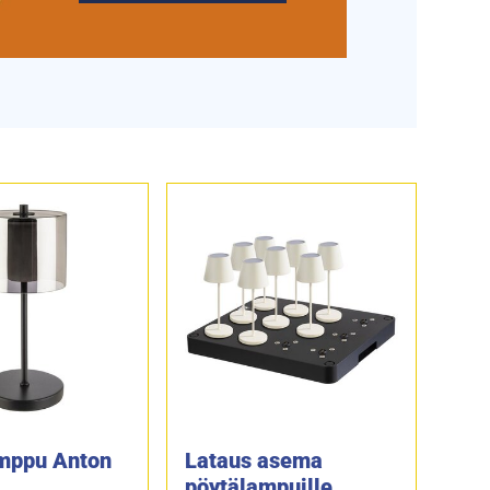
mppu Anton
Lataus asema
pöytälampuille