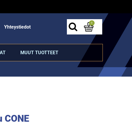
0
Yhteystiedot
AT
MUUT TUOTTEET
u CONE