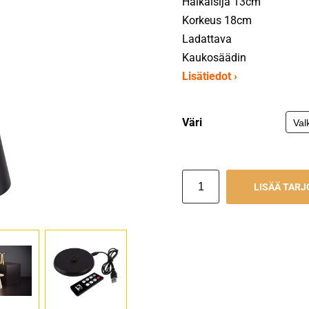
Halkaisija 13cm
Korkeus 18cm
Ladattava
Kaukosäädin
Lisätiedot ›
Väri
LISÄÄ TAR