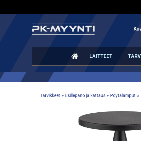
Kuv
LAITTEET
TARV
»
»
»
Tarvikkeet
Esillepano ja kattaus
Pöytälamput