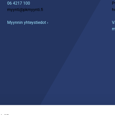
06 4217 100
P
myynti@pkmyynti.fi
h
Myynnin yhteystiedot ›
V
m