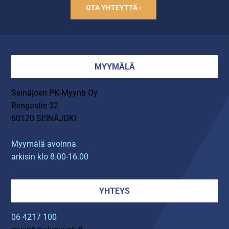
OTA YHTEYTTÄ ›
MYYMÄLÄ
Seinäjoen PK-Myynti Oy
Rengastie 32
60120 SEINÄJOKI
Myymälä avoinna
arkisin klo 8.00-16.00
YHTEYS
06 4217 100