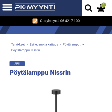
0
Ota yhteyttä 06 4217 100
»
»
»
Tarvikkeet
Esillepano ja kattaus
Pöytälamput
Pöytälamppu Nissrin
APS
Pöytälamppu Nissrin