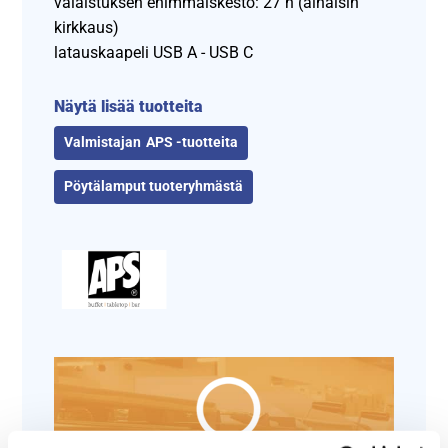
valaistuksen enimmäiskesto: 27 h (alhaisin
kirkkaus)
latauskaapeli USB A - USB C
Näytä lisää tuotteita
APS -tuotteita
Pöytälamput tuoteryhmästä