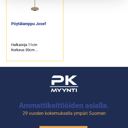
Pöytälamppu Josef
Halkaisija 11cm
Korkeus 30cm
Ladattava
Kaukosäädin
Ammattikeittiöiden asialla.
29 vuoden kokemuksella ympäri Suomen