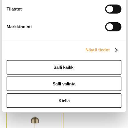
Tilastot
Halkaisija: 11cm
6-paikkainen: 43 x 31,5cm
Korkeus 16cm
12-paikkainen: 43 x 33cm
Ladattava
15-paikkainen: 75 x 43cm
Markkinointi
Kaukosäädin
Näytä tiedot
Salli kaikki
Pöyätlamppu Anton
Pöytälamppu Nissrin
Salli valinta
Halkaisija: 12cm
Halkaisija: 8cm
Korkeus: 28cm
Korkeus 25cm
Kiellä
Ladattava
Ladattava
Kaukosäädin
Kaukosäädin