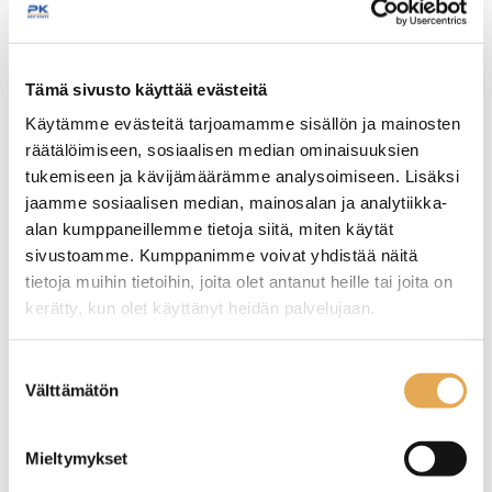
Tämäkin laite sopivasti
Tämä sivusto käyttää evästeitä
rahoituksella
Käytämme evästeitä tarjoamamme sisällön ja mainosten
räätälöimiseen, sosiaalisen median ominaisuuksien
TUTUSTU ›
tukemiseen ja kävijämäärämme analysoimiseen. Lisäksi
jaamme sosiaalisen median, mainosalan ja analytiikka-
alan kumppaneillemme tietoja siitä, miten käytät
sivustoamme. Kumppanimme voivat yhdistää näitä
tietoja muihin tietoihin, joita olet antanut heille tai joita on
kerätty, kun olet käyttänyt heidän palvelujaan.
seinajoenpk-myynti.fi/tietosuoja/
Lisätietoja:
Suostumuksen
Välttämätön
valinta
Pöytälamppu Niels
Lataus asema
Mieltymykset
pöytälampuille