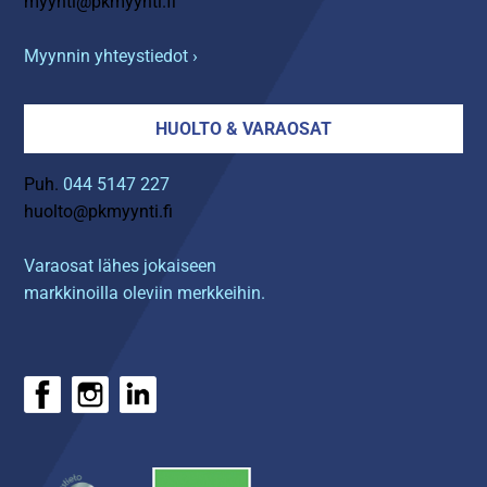
myynti@pkmyynti.fi
Myynnin yhteystiedot ›
HUOLTO & VARAOSAT
Puh.
044 5147 227
huolto@pkmyynti.fi
Varaosat lähes jokaiseen
markkinoilla oleviin merkkeihin.