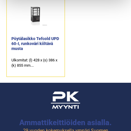
Pöytälasikko Tefcold UPD
60-I, runkoväri kiiltävä
musta
Ulkomitat: (l) 428 x (s) 386 x
(k) 855 mm.
2 säädettävää lankahyllyä ja
pohjataso.
Yksi avautuva lasiovi.
Ammattikeittiöiden asialla.
29 vuoden kokemuksella ympäri Suomen