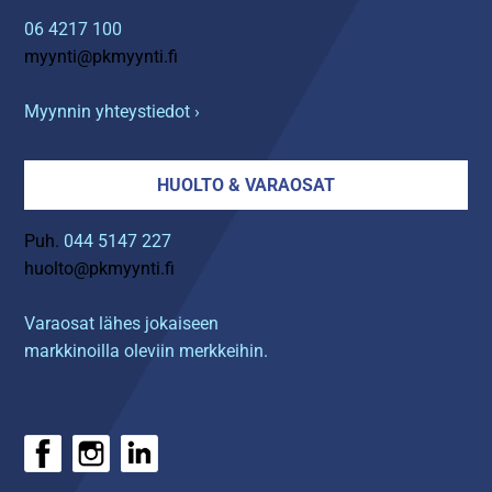
06 4217 100
myynti@pkmyynti.fi
Myynnin yhteystiedot ›
HUOLTO & VARAOSAT
Puh.
044 5147 227
huolto@pkmyynti.fi
Varaosat lähes jokaiseen
markkinoilla oleviin merkkeihin.