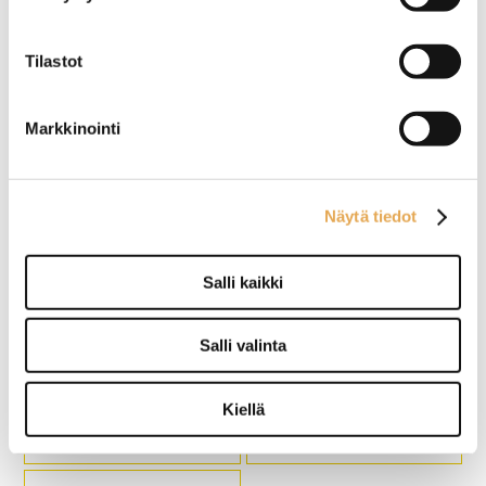
Pöytälasikko Tefcold
Pöytälasikko Tefcold
LCT900C-P, Palvelumalli
LCT750F-P, palvelumalli
Tilastot
Ulkomitat: (l) 900 x (s) 560 x
Ulkomitat: (l) 700 x (s) 560 x
(k) 670 mm.
(k) 670 mm.
Markkinointi
2 säädettävää lankahyllyä ja
2 säädettävää lankahyllyä ja
pohjataso.
pohjataso.
Takana liukulasiovet.
Takana liukulasiovet.
Näytä tiedot
Salli kaikki
Pöytälasikko Tefcold UPD
Pöytälasikko Tefcold
60-I, runkoväri harmaa
LCT900F-P, palvelumalli
Salli valinta
Ulkomitat: (l) 428 x (s) 386 x
Ulkomitat: (l) 900 x (s) 560 x
Kiellä
(k) 855 mm.
(k) 670 mm.
2 säädettävää lankahyllyä ja
2 säädettävää lankahyllyä ja
pohjataso.
pohjataso.
Yksi avautuva lasiovi.
Takana liukulasiovet.