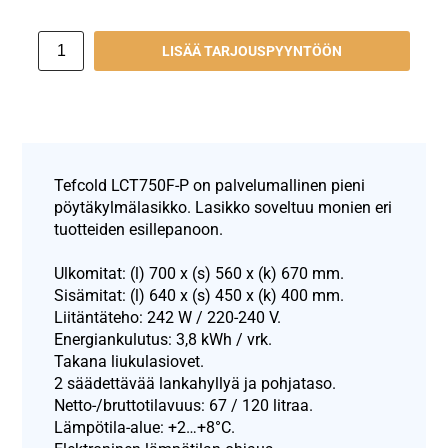
LISÄÄ TARJOUSPYYNTÖÖN
Tefcold LCT750F-P on palvelumallinen pieni
pöytäkylmälasikko. Lasikko soveltuu monien eri
tuotteiden esillepanoon.
Ulkomitat: (l) 700 x (s) 560 x (k) 670 mm.
Sisämitat: (l) 640 x (s) 450 x (k) 400 mm.
Liitäntäteho: 242 W / 220-240 V.
Energiankulutus: 3,8 kWh / vrk.
Takana liukulasiovet.
2 säädettävää lankahyllyä ja pohjataso.
Netto-/bruttotilavuus: 67 / 120 litraa.
Lämpötila-alue: +2…+8°C.