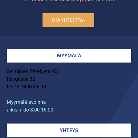
OTA YHTEYTTÄ ›
MYYMÄLÄ
Seinäjoen PK-Myynti Oy
Rengastie 32
60120 SEINÄJOKI
Myymälä avoinna
arkisin klo 8.00-16.00
YHTEYS