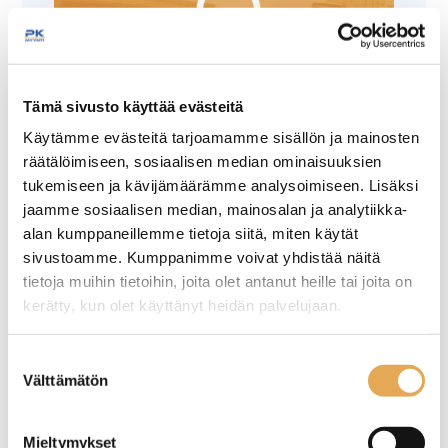
Tämäkin laite sopivasti
Tämä sivusto käyttää evästeitä
rahoituksella
Käytämme evästeitä tarjoamamme sisällön ja mainosten
räätälöimiseen, sosiaalisen median ominaisuuksien
tukemiseen ja kävijämäärämme analysoimiseen. Lisäksi
TUTUSTU ›
jaamme sosiaalisen median, mainosalan ja analytiikka-
alan kumppaneillemme tietoja siitä, miten käytät
sivustoamme. Kumppanimme voivat yhdistää näitä
tietoja muihin tietoihin, joita olet antanut heille tai joita on
kerätty, kun olet käyttänyt heidän palvelujaan.
seinajoenpk-myynti.fi/tietosuoja/
Lisätietoja:
Suostumuksen
Välttämätön
valinta
Mieltymykset