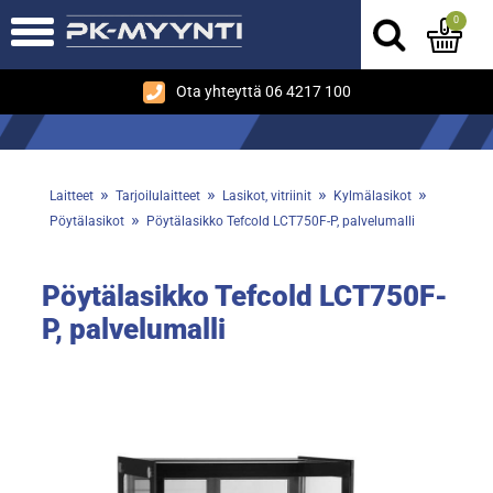
0
Ota yhteyttä 06 4217 100
»
»
»
»
Laitteet
Tarjoilulaitteet
Lasikot, vitriinit
Kylmälasikot
»
Pöytälasikot
Pöytälasikko Tefcold LCT750F-P, palvelumalli
Pöytälasikko Tefcold LCT750F-
P, palvelumalli