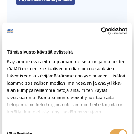
Tämä sivusto käyttää evästeitä
Käytämme evästeitä tarjoamamme sisällön ja mainosten
räätälöimiseen, sosiaalisen median ominaisuuksien
Tämäkin laite sopivasti
tukemiseen ja kävijämäärämme analysoimiseen. Lisäksi
rahoituksella
jaamme sosiaalisen median, mainosalan ja analytiikka-
alan kumppaneillemme tietoja siitä, miten käytät
sivustoamme. Kumppanimme voivat yhdistää näitä
TUTUSTU ›
tietoja muihin tietoihin, joita olet antanut heille tai joita on
kerätty, kun olet käyttänyt heidän palvelujaan.
seinajoenpk-myynti.fi/tietosuoja/
Lisätietoja:
Suostumuksen
Välttämätön