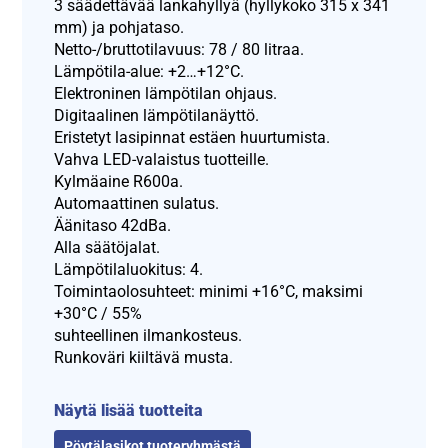
3 säädettävää lankahyllyä (hyllykoko 315 x 341
mm) ja pohjataso.
Netto-/bruttotilavuus: 78 / 80 litraa.
Lämpötila-alue: +2…+12°C.
Elektroninen lämpötilan ohjaus.
Digitaalinen lämpötilanäyttö.
Eristetyt lasipinnat estäen huurtumista.
Vahva LED-valaistus tuotteille.
Kylmäaine R600a.
Automaattinen sulatus.
Äänitaso 42dBa.
Alla säätöjalat.
Lämpötilaluokitus: 4.
Toimintaolosuhteet: minimi +16°C, maksimi
+30°C / 55%
suhteellinen ilmankosteus.
Runkoväri kiiltävä musta.
Näytä lisää tuotteita
Pöytälasikot tuoteryhmästä