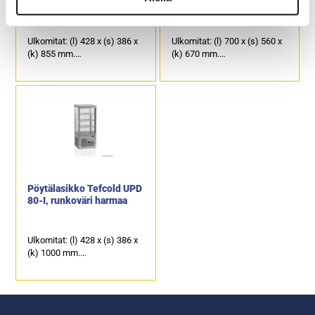
60-I, runkoväri harmaa
LCT750F-P, palvelumalli
Ulkomitat: (l) 428 x (s) 386 x
Ulkomitat: (l) 700 x (s) 560 x
(k) 855 mm.
(k) 670 mm.
2 säädettävää lankahyllyä ja
2 säädettävää lankahyllyä ja
pohjataso.
pohjataso.
Yksi avautuva lasiovi.
Takana liukulasiovet.
Pöytälasikko Tefcold UPD
80-I, runkoväri harmaa
Ulkomitat: (l) 428 x (s) 386 x
(k) 1000 mm.
3 säädettävää lankahyllyä ja
pohjataso.
Yksi avautuva lasiovi.