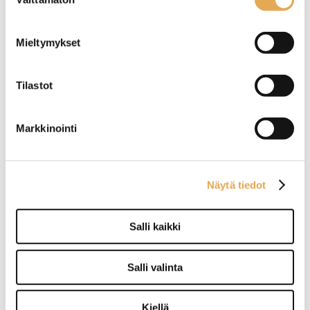
valinta
Mieltymykset
Tilastot
Pöytälasikko Tefcold
Pöytälasikko Tefcold UPD
LCT900F-P, palvelumalli
60-I, runkoväri kiiltävä
musta
Markkinointi
Ulkomitat: (l) 900 x (s) 560 x
Ulkomitat: (l) 428 x (s) 386 x
(k) 670 mm.
(k) 855 mm.
2 säädettävää lankahyllyä ja
2 säädettävää lankahyllyä ja
Näytä tiedot
pohjataso.
pohjataso.
Takana liukulasiovet.
Yksi avautuva lasiovi.
Salli kaikki
Salli valinta
Pöytälasikko Tefcold UPD
Pöytälasikko Tefcold
Kiellä