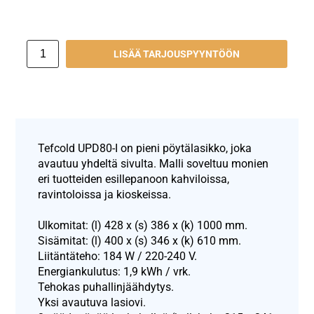
LISÄÄ TARJOUSPYYNTÖÖN
Tefcold UPD80-I on pieni pöytälasikko, joka
avautuu yhdeltä sivulta. Malli soveltuu monien
eri tuotteiden esillepanoon kahviloissa,
ravintoloissa ja kioskeissa.
Ulkomitat: (l) 428 x (s) 386 x (k) 1000 mm.
Sisämitat: (l) 400 x (s) 346 x (k) 610 mm.
Liitäntäteho: 184 W / 220-240 V.
Energiankulutus: 1,9 kWh / vrk.
Tehokas puhallinjäähdytys.
Yksi avautuva lasiovi.