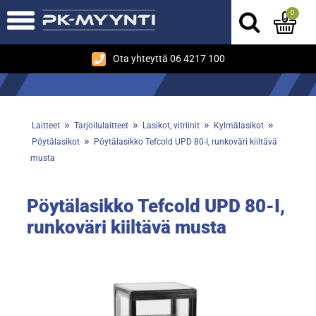
0
Ota yhteyttä 06 4217 100
»
»
»
»
Laitteet
Tarjoilulaitteet
Lasikot, vitriinit
Kylmälasikot
»
Pöytälasikot
Pöytälasikko Tefcold UPD 80-I, runkoväri kiiltävä
musta
Pöytälasikko Tefcold UPD 80-I,
runkoväri kiiltävä musta