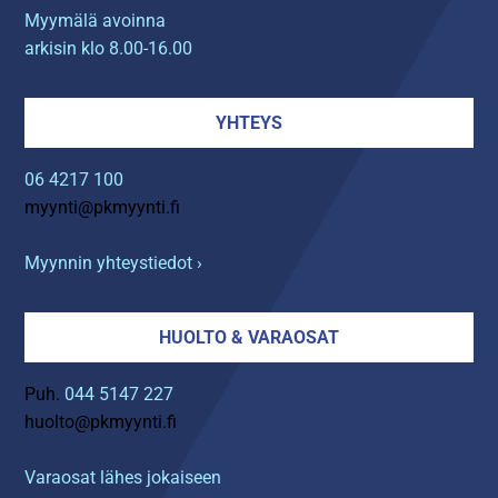
Myymälä avoinna
arkisin klo 8.00-16.00
YHTEYS
06 4217 100
myynti@pkmyynti.fi
Myynnin yhteystiedot ›
HUOLTO & VARAOSAT
Puh.
044 5147 227
huolto@pkmyynti.fi
Varaosat lähes jokaiseen