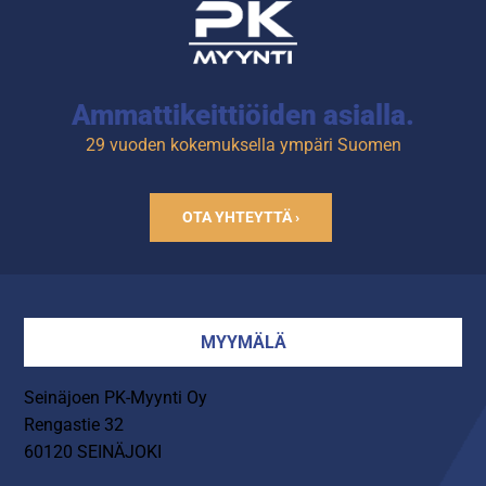
Ammattikeittiöiden asialla.
29 vuoden kokemuksella ympäri Suomen
OTA YHTEYTTÄ ›
MYYMÄLÄ
Seinäjoen PK-Myynti Oy
Rengastie 32
60120 SEINÄJOKI