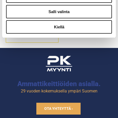
Muovivaunu Trolly 2002
Salli valinta
Kiellä
Ulkomitat: 813 x 410 x 935
mm.
3-tasoa.
Ammattikeittiöiden asialla.
29 vuoden kokemuksella ympäri Suomen
OTA YHTEYTTÄ ›