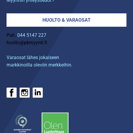
Myynnin yhteystiedot ›
HUOLTO & VARAOSAT
Puh.
044 5147 227
huolto@pkmyynti.fi
Varaosat lähes jokaiseen
markkinoilla oleviin merkkeihin.