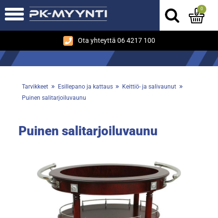
0
Ota yhteyttä 06 4217 100
»
»
»
Tarvikkeet
Esillepano ja kattaus
Keittiö- ja salivaunut
Puinen salitarjoiluvaunu
Puinen salitarjoiluvaunu