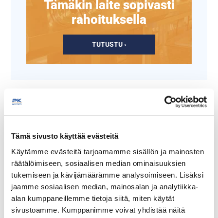
Tämäkin laite sopivasti
rahoituksella
TUTUSTU ›
Tämä sivusto käyttää evästeitä
Käytämme evästeitä tarjoamamme sisällön ja mainosten
räätälöimiseen, sosiaalisen median ominaisuuksien
tukemiseen ja kävijämäärämme analysoimiseen. Lisäksi
RST-tasovaunu Restmec
RST-tasovaunu Trolly 2,
800x500, ilman
työntökahvoilla
jaamme sosiaalisen median, mainosalan ja analytiikka-
työntökahvaa, 2-tasoinen
alan kumppaneillemme tietoja siitä, miten käytät
sivustoamme. Kumppanimme voivat yhdistää näitä
Ulkomitat: 800 x 500 x 860
Ulkomitat: 860 x 535 x 940