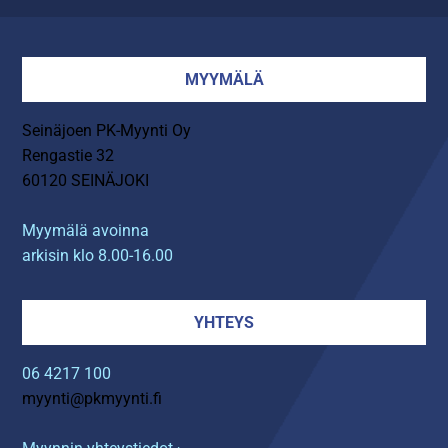
MYYMÄLÄ
Seinäjoen PK-Myynti Oy
Rengastie 32
60120 SEINÄJOKI
Myymälä avoinna
arkisin klo 8.00-16.00
YHTEYS
06 4217 100
myynti@pkmyynti.fi