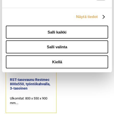
RST-tasovaunu Restmec
Puinen salitarjoiluvaunu
800x500, työntökahvalla,
3-tasoinen (Kopio)
Näytä tiedot
Ulkomitat: 800 x 500 x 860
Ulkomitat (l) 1200 x (s) 655 x
mm.
(k) 820 mm
Salli kaikki
3-tasoinen työntökahvalla.
Tason koko 900 x 580 mm.
Kantavuus: 80 kg.
Vaunussa on 4 kpl pyöriä,
Salli valinta
joista 2 kpl on lukittavia.
Kiellä
RST-tasovaunu Restmec
800x550, työntökahvalla,
3-tasoinen
Ulkomitat: 800 x 550 x 900
mm.
3-tasoinen työntökahvalla.
Kantavuus: 120 kg.