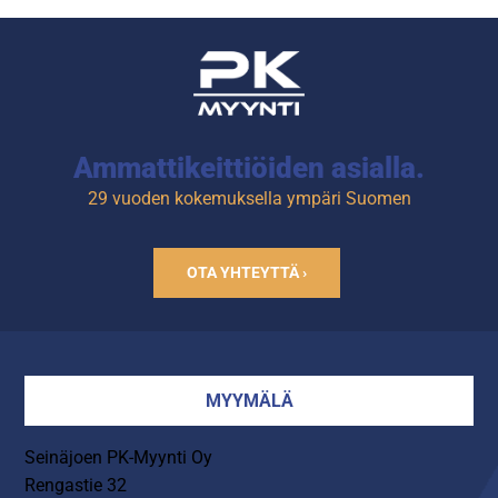
Vaunussa on 4 kpl Mannerin
kuulalaakeroituja pyöriä,
joista 2 kpl on lukittavia.
Ammattikeittiöiden asialla.
29 vuoden kokemuksella ympäri Suomen
OTA YHTEYTTÄ ›
MYYMÄLÄ
Seinäjoen PK-Myynti Oy
Rengastie 32