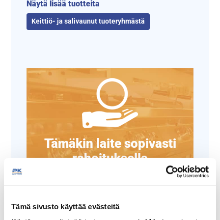
Näytä lisää tuotteita
Keittiö- ja salivaunut tuoteryhmästä
Tämäkin laite sopivasti
rahoituksella
TUTUSTU ›
Tämä sivusto käyttää evästeitä