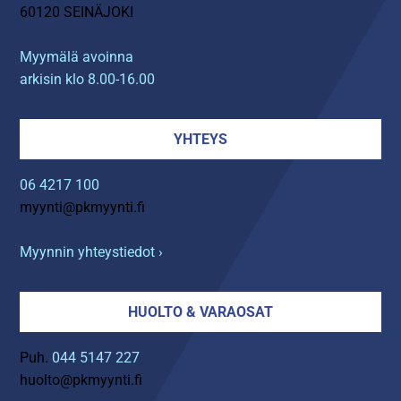
60120 SEINÄJOKI
Myymälä avoinna
arkisin klo 8.00-16.00
YHTEYS
06 4217 100
myynti@pkmyynti.fi
Myynnin yhteystiedot ›
HUOLTO & VARAOSAT
Puh.
044 5147 227
huolto@pkmyynti.fi