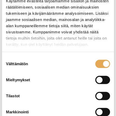
Käytämme evästeitä tarjoamamme sisällön ja mainosten
räätälöimiseen, sosiaalisen median ominaisuuksien
tukemiseen ja kävijämäärämme analysoimiseen. Lisäksi
jaamme sosiaalisen median, mainosalan ja analytiikka-
alan kumppaneillemme tietoja siitä, miten käytät
sivustoamme. Kumppanimme voivat yhdistää näitä
tietoja muihin tietoihin, joita olet antanut heille tai joita on
kerätty, kun olet käyttänyt heidän palvelujaan.
RST-tasovaunu Restmec
RST-tasovaunu Trolly 3,
800x500, ilman
työntökahvoilla
seinajoenpk-myynti.fi/tietosuoja/
Lisätietoja:
Suostumuksen
työntökahvaa, 3-tasoinen
Välttämätön
valinta
Ulkomitat: 800 x 500 x 860
Ulkomitat: 860 x 535 x 940
mm.
mm.
3-tasoinen ilman
3-tasoinen työntökahvoilla.
Mieltymykset
työntökahvaa.
Kantavuus: 120 kg.
Kantavuus: 120 kg.
Neljä pyörää, joista kaksi
Vaunussa on 4 kpl Mannerin
lukittavia.
Tilastot
kuulalaakeroituja pyöriä,
Tuotekoodi: 4219.
joista 2 kpl on lukittavia.
Markkinointi