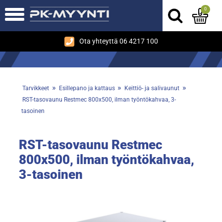
0
Ota yhteyttä 06 4217 100
»
»
»
Tarvikkeet
Esillepano ja kattaus
Keittiö- ja salivaunut
RST-tasovaunu Restmec 800x500, ilman työntökahvaa, 3-
tasoinen
RST-tasovaunu Restmec
800x500, ilman työntökahvaa,
3-tasoinen