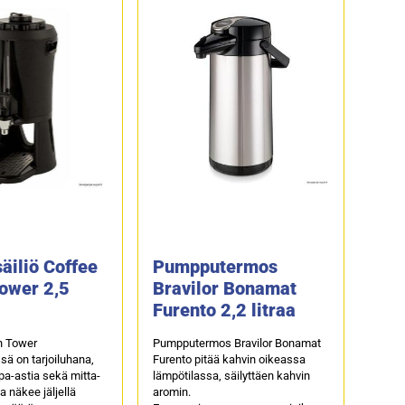
äiliö Coffee
Pumpputermos
ower 2,5
Bravilor Bonamat
Furento 2,2 litraa
n Tower
Pumpputermos Bravilor Bonamat
sä on tarjoiluhana,
Furento pitää kahvin oikeassa
ppa-astia sekä mitta-
lämpötilassa, säilyttäen kahvin
a näkee jäljellä
aromin.