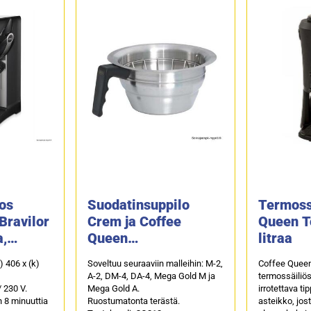
os
Suodatinsuppilo
Termoss
Bravilor
Crem ja Coffee
Queen T
,
Queen
litraa
malli
kahvinkeittimeen
s) 406 x (k)
Soveltuu seuraaviin malleihin: M-2,
Coffee Quee
A-2, DM-4, DA-4, Mega Gold M ja
termossäiliös
 230 V.
Mega Gold A.
irrotettava ti
 8 minuuttia
Ruostumatonta terästä.
asteikko, jost