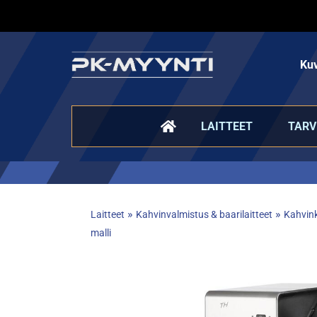
Kuv
LAITTEET
TARV
»
»
Laitteet
Kahvinvalmistus & baarilaitteet
Kahvink
malli