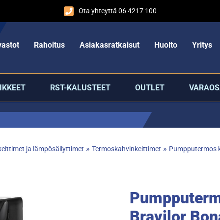
Ota yhteyttä 06 4217 100
astot
Rahoitus
Asiakasratkaisut
Huolto
Yritys
IKKEET
RST-KALUSTEET
OUTLET
VARAOS
»
»
eittimet ja lämpösäilyttimet
Termoskahvinkeittimet
Pumpputermos ka
Pumpputermo
Bravilor Bo