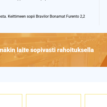
ta. Keittimeen sopii Bravilor Bonamat Furento 2,2
äkin laite sopivasti rahoituksella