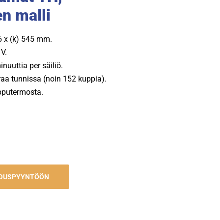
en malli
06 x (k) 545 mm.
V.
nuuttia per säiliö.
traa tunnissa (noin 152 kuppia).
pputermosta.
JOUSPYYNTÖÖN