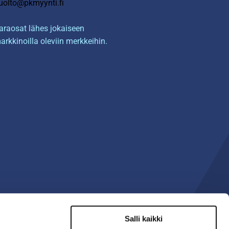
uolto@pkmyynti.fi
araosat lähes jokaiseen
arkkinoilla oleviin merkkeihin.
Salli kaikki