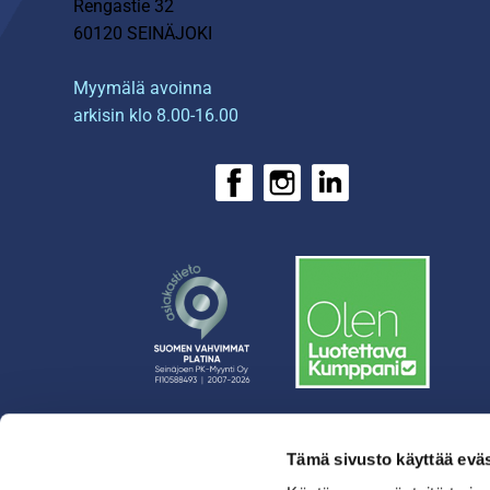
Rengastie 32
60120 SEINÄJOKI
Myymälä avoinna
arkisin klo 8.00-16.00
Tämä sivusto käyttää eväs
› Rahoitus