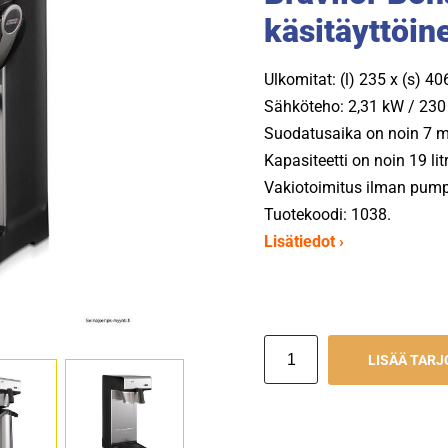
käsitäyttöin
Ulkomitat: (l) 235 x (s) 4
Sähköteho: 2,31 kW / 230 
Suodatusaika on noin 7 mi
Kapasiteetti on noin 19 li
Vakiotoimitus ilman pum
Tuotekoodi: 1038.
Lisätiedot ›
LISÄÄ TAR