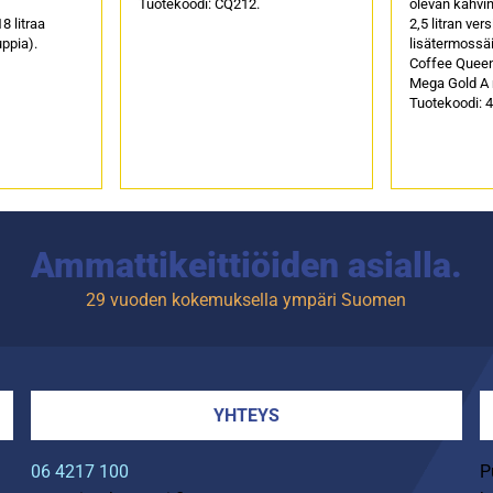
Tuotekoodi: CQ212.
olevan kahvi
8 litraa
2,5 litran ver
uppia).
lisätermossäi
Coffee Queen
Mega Gold A m
Tuotekoodi: 
Ammattikeittiöiden asialla.
29 vuoden kokemuksella ympäri Suomen
YHTEYS
06 4217 100
P