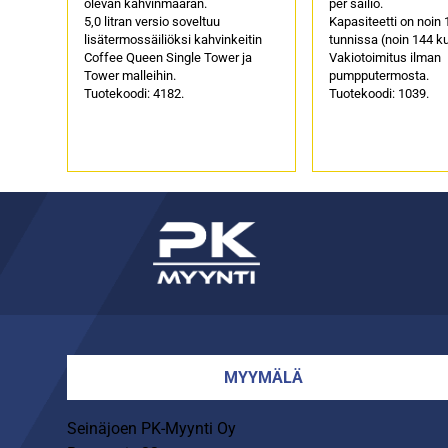
olevan kahvinmäärän.
per säiliö.
5,0 litran versio soveltuu
Kapasiteetti on noin 1
lisätermossäiliöksi kahvinkeitin
tunnissa (noin 144 k
Coffee Queen Single Tower ja
Vakiotoimitus ilman
Tower malleihin.
pumpputermosta.
Tuotekoodi: 4182.
Tuotekoodi: 1039.
MYYMÄLÄ
Seinäjoen PK-Myynti Oy