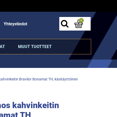
0
Yhteystiedot
AT
MUUT TUOTTEET
hvinkeitin Bravilor Bonamat TH, käsitäyttöinen
s kahvinkeitin
namat TH,