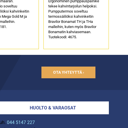
nmäärän.
Ergonominen pumppauspainike
sio soveltuu
tekee kahvintarjoilun helpoksi.
liöksi kahvinkeitin
Pumpputermos soveltuu
 Mega Gold M ja
termossäiliöksi kahvinkeitin
alleihin.
Bravilor Bonamat TH ja THa
4181.
malleihin, kuten myös Bravilor
Bonamatin kahviasemaan.
Tuotekoodi: 4675.
OTA YHTEYTTÄ ›
HUOLTO & VARAOSAT
uh.
044 5147 227