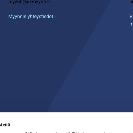
myynti@pkmyynti.fi
h
Myynnin yhteystiedot ›
V
m
teitä