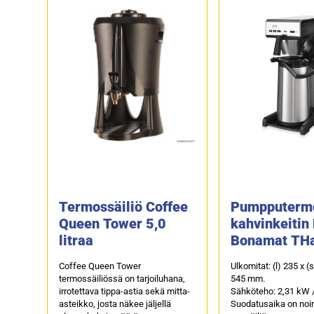
Termossäiliö Coffee
Pumpputerm
Queen Tower 5,0
kahvinkeitin 
litraa
Bonamat THa
vesiliitäntä 
Coffee Queen Tower
Ulkomitat: (l) 235 x (
termossäiliössä on tarjoiluhana,
545 mm.
irrotettava tippa-astia sekä mitta-
Sähköteho: 2,31 kW /
asteikko, josta näkee jäljellä
Suodatusaika on noin