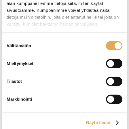
alan kumppaneillemme tietoja siitä, miten käytät
sivustoamme. Kumppanimme voivat yhdistää näitä
tietoja muihin tietoihin, joita olet antanut heille tai joita on
kerätty, kun olet käyttänyt heidän palvelujaan.
Tämäkin laite sopivasti
seinajoenpk-myynti.fi/tietosuoja/
Lisätietoja:
Suostumuksen
rahoituksella
Välttämätön
valinta
TUTUSTU ›
Mieltymykset
Tilastot
Markkinointi
Näytä tiedot