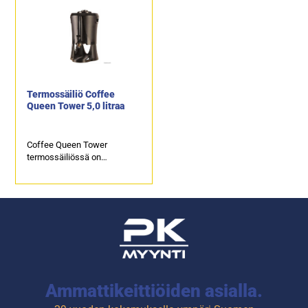
Kapasiteetti on noin 19 litraa
Ergonominen
tunnissa (noin 152 kuppia).
pumppauspainike tekee
Vakiotoimitus ilman
kahvintarjoilun helpoksi.
pumpputermosta.
Pumpputermos soveltuu
Tuotekoodi: 1038.
termossäiliöksi kahvinkeitin
Bravilor Bonamat TH ja THa
malleihin, kuten myös
Termossäiliö Coffee
Bravilor Bonamatin
Queen Tower 5,0 litraa
kahviasemaan.
Tuotekoodi: 4675.
Coffee Queen Tower
termossäiliössä on
tarjoiluhana, irrotettava tippa-
astia sekä mitta-asteikko,
josta näkee jäljellä olevan
kahvinmäärän.
5,0 litran versio soveltuu
lisätermossäiliöksi
kahvinkeitin Coffee Queen
Single Tower ja Tower
malleihin.
Tuotekoodi: 4182.
Ammattikeittiöiden asialla.