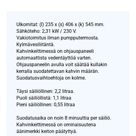
Ulkomitat: (l) 235 x (s) 406 x (k) 545 mm.
Sähköteho: 2,31 kW / 230 V.
Vakiotoimitus ilman pumpputermosta.
Kylmävesiliitäntä.
Kahvinkeittimessä on ohjauspaneeli
automaattista vedentäyttöä varten.
Ohjauspaneelin avulla voit säätää kullakin
kerralla suodatettavan kahvin määrän.
Suodatusvaihtoehtoja on kolme.
Täysi säiliöllinen: 2,2 litraa.
Puoli säiliöllistä: 1,1 litraa
Pieni säiliöllinen: 0,55 litraa
Suodatusaika on noin 8 minuuttia per säiliö.
Kahvinkeittimessä on ominaisuutena
äänimerkki keiton päätyttyä.