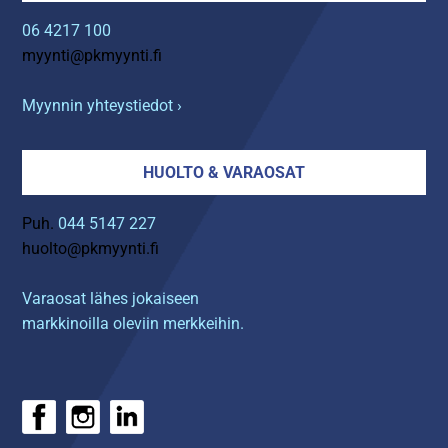
06 4217 100
myynti@pkmyynti.fi
Myynnin yhteystiedot ›
HUOLTO & VARAOSAT
Puh.
044 5147 227
huolto@pkmyynti.fi
Varaosat lähes jokaiseen
markkinoilla oleviin merkkeihin.