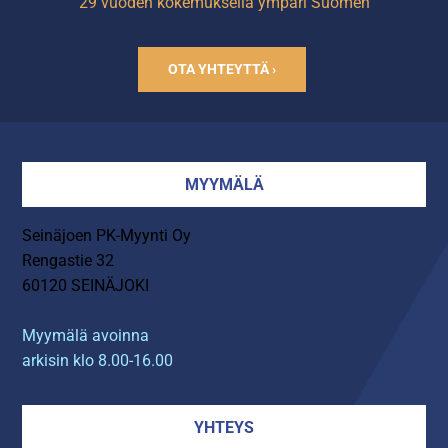
29 vuoden kokemuksella ympäri Suomen
OTA YHTEYTTÄ ›
MYYMÄLÄ
Seinäjoen PK-Myynti Oy
Rengastie 32
60120 SEINÄJOKI
Myymälä avoinna
arkisin klo 8.00-16.00
YHTEYS