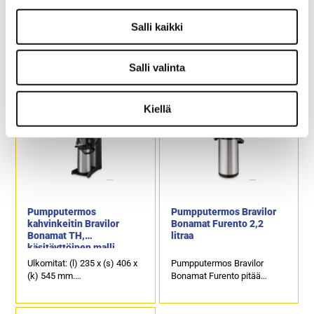
Suodatinpaperipaketti
Suodatinsuppilo Crem ja
Fredman Ø 110 mm
Coffee Queen
Salli kaikki
kahvinkeittimeen
Paketissa on 1000 kpl
Soveltuu seuraaviin
Salli valinta
suppilosuodatinpapereita,
malleihin: M-2, A-2, DM-4,
joiden pohjahalkaisija on 110
DA-4, Mega Gold M ja Mega
mm.
Gold A.
Kiellä
Puukuitupohjainen
Ruostumatonta terästä.
kotimainen valkaisematon
Tuotekoodi: CQ212.
Fredman-kahvinsuodatin on
kahvila- ja
keittiöammattilaisen
arvostama, täydellinen
työväline.
Tuotekoodi: 4207.
Pumpputermos
Pumpputermos Bravilor
kahvinkeitin Bravilor
Bonamat Furento 2,2
Bonamat TH,
litraa
käsitäyttöinen malli
Ulkomitat: (l) 235 x (s) 406 x
Pumpputermos Bravilor
(k) 545 mm.
Bonamat Furento pitää
Sähköteho: 2,31 kW / 230 V.
kahvin oikeassa
Suodatusaika on noin 7
lämpötilassa, säilyttäen
minuuttia per säiliö.
kahvin aromin.