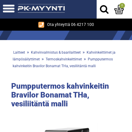
0
Ota yhteyttä 06 4217 100
»
»
Laitteet
Kahvinvalmistus & baarilaitteet
Kahvinkeittimet ja
»
»
lämpösäilyttimet
Termoskahvinkeittimet
Pumpputermos
kahvinkeitin Bravilor Bonamat THa, vesiliitäntä malli
Pumpputermos kahvinkeitin
Bravilor Bonamat THa,
vesiliitäntä malli