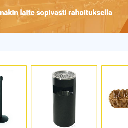
äkin laite sopivasti rahoituksella