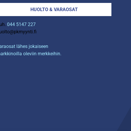
HUOLTO & VARAOSAT
uh.
044 5147 227
uolto@pkmyynti.fi
araosat lähes jokaiseen
arkkinoilla oleviin merkkeihin.