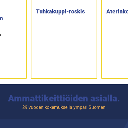
Tuhkakuppi-roskis
Aterinko
5m
m
Ammattikeittiöiden asialla.
29 vuoden kokemuksella ympäri Suomen