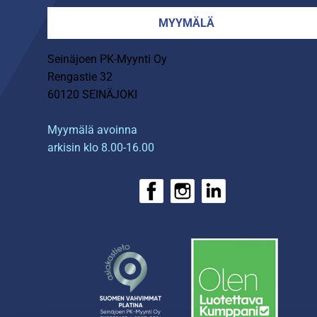
MYYMÄLÄ
Seinäjoen PK-Myynti Oy
Rengastie 32
60120 SEINÄJOKI
Myymälä avoinna
arkisin klo 8.00-16.00