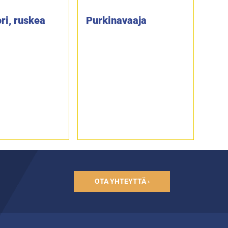
ri, ruskea
Purkinavaaja
OTA YHTEYTTÄ ›