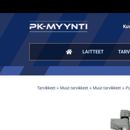
Kuv
LAITTEET
TARV
»
»
»
Tarvikkeet
Muut tarvikkeet
Muut tarvikkeet
Pu