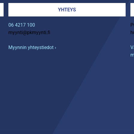
YHTEYS
06 4217 100
P
myynti@pkmyynti.fi
h
Myynnin yhteystiedot ›
V
m