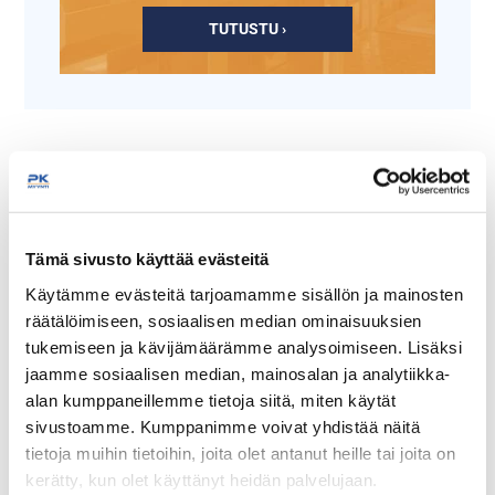
TUTUSTU ›
Tämä sivusto käyttää evästeitä
Käytämme evästeitä tarjoamamme sisällön ja mainosten
räätälöimiseen, sosiaalisen median ominaisuuksien
Rajaustolppa nauhalla
Purkinavaaja
4,5m
tukemiseen ja kävijämäärämme analysoimiseen. Lisäksi
jaamme sosiaalisen median, mainosalan ja analytiikka-
alan kumppaneillemme tietoja siitä, miten käytät
Nauhan pituus 4,5m
sivustoamme. Kumppanimme voivat yhdistää näitä
Tolpan korkeus 95cm
Paino 10kg
tietoja muihin tietoihin, joita olet antanut heille tai joita on
kerätty, kun olet käyttänyt heidän palvelujaan.