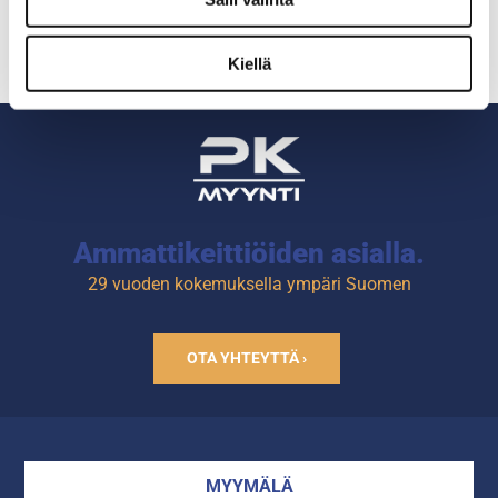
Kiellä
Ammattikeittiöiden asialla.
29 vuoden kokemuksella ympäri Suomen
OTA YHTEYTTÄ ›
MYYMÄLÄ