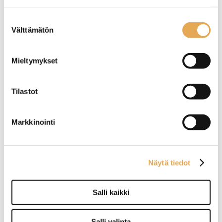
seinajoenpk-myynti.fi/tietosuoja/
Lisätietoja:
Suostumuksen
Välttämätön
valinta
Mieltymykset
Aterinkori, ruskea
Etanapannu pieni
Tilastot
6-etanalle
Halkaisija: 12cm
Markkinointi
Näytä tiedot
Salli kaikki
Pöytänumerot
Salli valinta