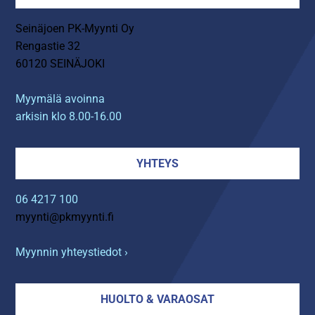
Seinäjoen PK-Myynti Oy
Rengastie 32
60120 SEINÄJOKI
Myymälä avoinna
arkisin klo 8.00-16.00
YHTEYS
06 4217 100
myynti@pkmyynti.fi
Myynnin yhteystiedot ›
HUOLTO & VARAOSAT