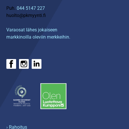
Puh.
044 5147 227
huolto@pkmyynti.fi
Varaosat lähes jokaiseen
markkinoilla oleviin merkkeihin.
› Rahoitus