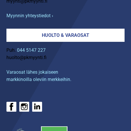
myynti@pkmyynti.fi
Myynnin yhteystiedot ›
HUOLTO & VARAOSAT
Puh.
044 5147 227
huolto@pkmyynti.fi
Varaosat lähes jokaiseen
markkinoilla oleviin merkkeihin.