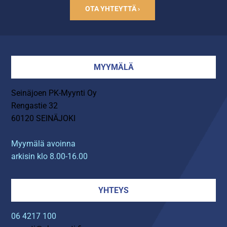
OTA YHTEYTTÄ ›
MYYMÄLÄ
Seinäjoen PK-Myynti Oy
Rengastie 32
60120 SEINÄJOKI
Myymälä avoinna
arkisin klo 8.00-16.00
YHTEYS
06 4217 100