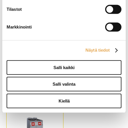
Touch 311, yksi altainen
Tilastot
Älykäs ohjelmointi, 24
Ulkomitat: (l) 300 x (s) 600 x
esiohjelmoitavaa
(k) 335 mm.
muistipaikkaa.
Sähköteho: 3,0 kW / 230 V.
Markkinointi
Ulkomitat: (l) 298 x (s) 650 x
Öljytilavuus: 9 litraa.
(k) 994 mm.
Tuotekoodi: 113.
Sähköliitäntä: 11,4 kW / 400
V.
Öljytilavuus: 12,5– 14,5 litraa.
Näytä tiedot
Kapasiteetti: 28,5 kg / tunti.
Salli kaikki
Automaattirasvakeitin
Rasvakeitin Redfox FE 77
korinostimella FriFri
T
Precision 211, yksi
Salli valinta
altainen
Yhdellä ohjelmapaikalla.
Ulkomitat: (l) 570 x (s) 420 x
Ulkomitat: (l) 200 x (s) 650 x
(k) 370 mm.
Kiellä
(k) 994 mm.
Sähköteho: 2 x 6,0 kW / 400
Sähköliitäntä: 9,0 kW / 400 V.
V.
Öljytilavuus: 7,5 - 9,0 litraa.
Öljytilavuus: 2 x 8 litraa.
Kapasiteetti: 20,0 kg
Tuotekoodi: 135.
ranskanperunaa.