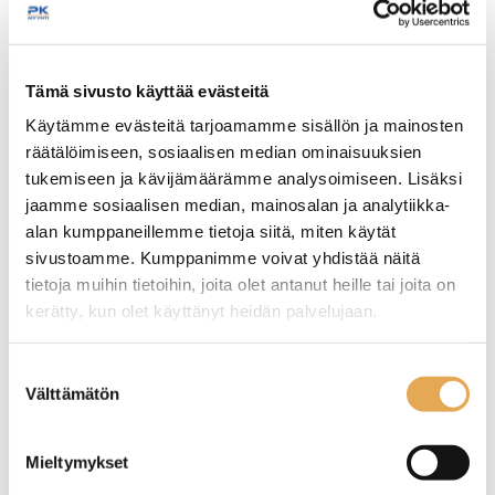
Tämäkin laite sopivasti
Tämä sivusto käyttää evästeitä
rahoituksella
Käytämme evästeitä tarjoamamme sisällön ja mainosten
räätälöimiseen, sosiaalisen median ominaisuuksien
TUTUSTU ›
tukemiseen ja kävijämäärämme analysoimiseen. Lisäksi
jaamme sosiaalisen median, mainosalan ja analytiikka-
alan kumppaneillemme tietoja siitä, miten käytät
sivustoamme. Kumppanimme voivat yhdistää näitä
tietoja muihin tietoihin, joita olet antanut heille tai joita on
kerätty, kun olet käyttänyt heidän palvelujaan.
seinajoenpk-myynti.fi/tietosuoja/
Lisätietoja:
Suostumuksen
Välttämätön
valinta
Automaattirasvakeitin
Rasvakeitin Lincat DF33
Mieltymykset
korinostimella FriFri