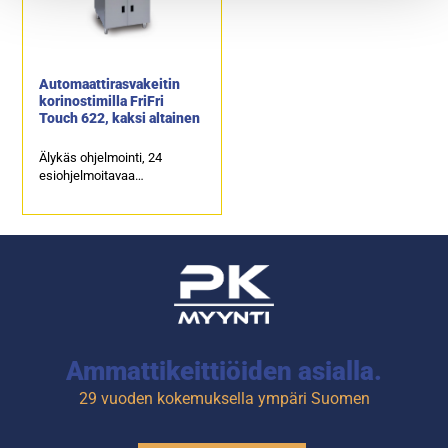
Automaattirasvakeitin
korinostimilla FriFri
Touch 622, kaksi altainen
Älykäs ohjelmointi, 24
esiohjelmoitavaa
muistipaikkaa per allas.
Ulkomitat: (l) 592 x (s) 650 x
(k) 994 mm.
Sähköliitäntä: 2 x 15,0 kW /
400 V.
Öljytilavuus: 2 x 12,5 – 14,5
litraa.
Kapasiteetti: 2 x 32,0 kg /
tunti.
Ammattikeittiöiden asialla.
29 vuoden kokemuksella ympäri Suomen