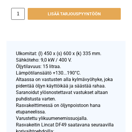
LISÄÄ TARJOUSPYYNTÖÖN
Ulkomitat: (l) 450 x (s) 600 x (k) 335 mm.
Sähköteho: 9,0 kW / 400 V.
Öljytilavuus: 15 litraa.
Lämpötilansäätö +130...190°C.
Altaassa on vastusten alla kylmävyöhyke, joka
pidentää öljyn käyttöikää ja säästää rahaa.
Saranoidut ylösnostettavat vastukset altaan
puhdistusta varten.
Rasvakeittimessä on öljynpoistoon hana
etupaneelissa.
Varustettu ylikuumenemissuojalla.
Rasvakeitin Lincat DF49 saatavana seuraavilla
korivaihtoehdoilla: