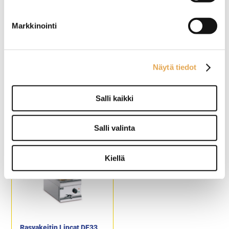
V.
Ulkomitat: (l) 592 x (s) 650 x
Öljytilavuus: 2 x 8 litraa.
(k) 994 mm.
Tuotekoodi: 130.
Sähköliitäntä: 3 x 9,0 kW /
Markkinointi
400 V.
Öljytilavuus: 3 x 7,5 – 9,0
litraa.
Kapasiteetti: 3 x 20 kg / tunti.
Näytä tiedot
Automaattirasvakeitin
Automaattirasvakeitin
korinostimella FriFri
korinostimilla FriFri
Salli kaikki
Precision 311, yksi
Precision 412, yksi
altainen
altainen
Yhdellä ohjelmapaikalla.
Yhdellä ohjelmapaikalla.
Salli valinta
Ulkomitat: (l) 300 x (s) 650 x
Ulkomitat: (l) 400 x (s) 650 x
(k) 994 mm.
(k) 994 mm.
Sähköliitäntä: 11,4 kW / 400
Sähköliitäntä: 18,0 kW / 400
V.
V.
Kiellä
Öljytilavuus: 12,5 - 14,5 litraa.
Öljytilavuus: 17,0 - 20,5 litraa.
Kapasiteetti: 28,5 kg
Kapasiteetti: 40,0 kg
ranskanperunaa.
ranskanperunaa.
Rasvakeitin Lincat DF33