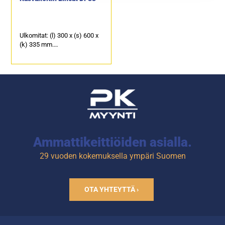
Ulkomitat: (l) 300 x (s) 600 x
(k) 335 mm.
Sähköteho: 3,0 kW / 230 V.
Öljytilavuus: 9 litraa.
Tuotekoodi: 113.
Ammattikeittiöiden asialla.
29 vuoden kokemuksella ympäri Suomen
OTA YHTEYTTÄ ›