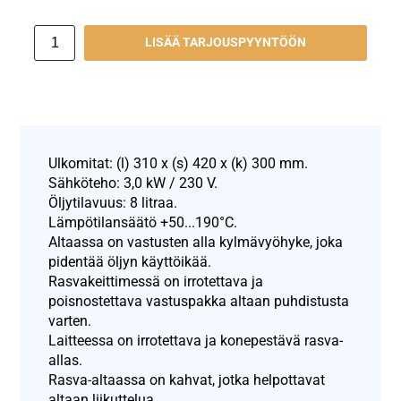
LISÄÄ TARJOUSPYYNTÖÖN
Ulkomitat: (l) 310 x (s) 420 x (k) 300 mm.
Sähköteho: 3,0 kW / 230 V.
Öljytilavuus: 8 litraa.
Lämpötilansäätö +50...190°C.
Altaassa on vastusten alla kylmävyöhyke, joka
pidentää öljyn käyttöikää.
Rasvakeittimessä on irrotettava ja
poisnostettava vastuspakka altaan puhdistusta
varten.
Laitteessa on irrotettava ja konepestävä rasva-
allas.
Rasva-altaassa on kahvat, jotka helpottavat
altaan liikuttelua.