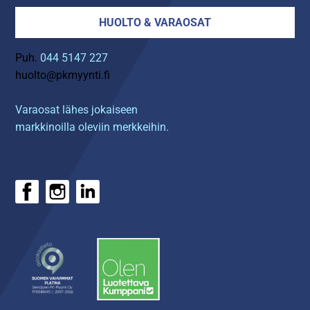
HUOLTO & VARAOSAT
Puh.
044 5147 227
huolto@pkmyynti.fi
Varaosat lähes jokaiseen
markkinoilla oleviin merkkeihin.