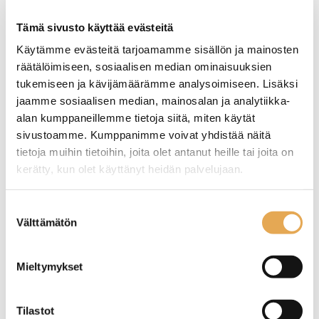
rahoituksella
Tämä sivusto käyttää evästeitä
TUTUSTU ›
Käytämme evästeitä tarjoamamme sisällön ja mainosten
räätälöimiseen, sosiaalisen median ominaisuuksien
tukemiseen ja kävijämäärämme analysoimiseen. Lisäksi
jaamme sosiaalisen median, mainosalan ja analytiikka-
alan kumppaneillemme tietoja siitä, miten käytät
sivustoamme. Kumppanimme voivat yhdistää näitä
tietoja muihin tietoihin, joita olet antanut heille tai joita on
kerätty, kun olet käyttänyt heidän palvelujaan.
seinajoenpk-myynti.fi/tietosuoja/
Lisätietoja:
Suostumuksen
Välttämätön
valinta
Rasvakeitin Redfox FE 77
Automaattirasvakeitin
VT
FriFri Touch 633, kolme
altainen
Mieltymykset
Ulkomitat: (l) 570 x (s) 420 x
Älykäs ohjelmointi, 24
(k) 370 mm.
esiohjelmoitavaa
Tilastot
Sähköteho: 2 x 6,0 kW / 400
muistipaikkaa per allas.