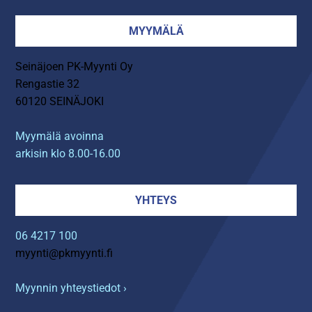
MYYMÄLÄ
Seinäjoen PK-Myynti Oy
Rengastie 32
60120 SEINÄJOKI
Myymälä avoinna
arkisin klo 8.00-16.00
YHTEYS
06 4217 100
myynti@pkmyynti.fi
Myynnin yhteystiedot ›