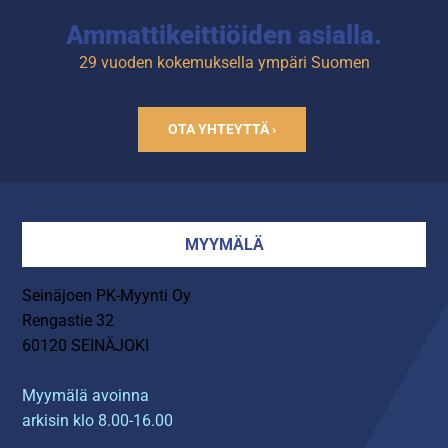
Ammattikeittiöiden asialla.
29 vuoden kokemuksella ympäri Suomen
OTA YHTEYTTÄ ›
MYYMÄLÄ
Seinäjoen PK-Myynti Oy
Rengastie 32
60120 SEINÄJOKI
Myymälä avoinna
arkisin klo 8.00-16.00