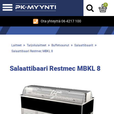
0
Ota yhteyttä 06 4217 100
»
»
»
»
Laitteet
Tarjoilulaitteet
Buffetvaunut
Salaattibaarit
Salaattibaari Restmec MBKL 8
Salaattibaari Restmec MBKL 8