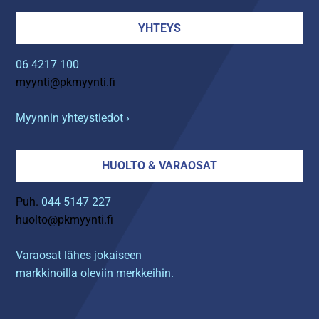
YHTEYS
06 4217 100
myynti@pkmyynti.fi
Myynnin yhteystiedot ›
HUOLTO & VARAOSAT
Puh.
044 5147 227
huolto@pkmyynti.fi
Varaosat lähes jokaiseen
markkinoilla oleviin merkkeihin.