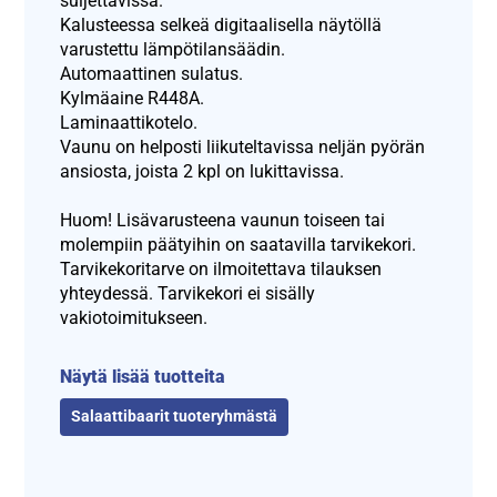
suljettavissa.
Kalusteessa selkeä digitaalisella näytöllä
varustettu lämpötilansäädin.
Automaattinen sulatus.
Kylmäaine R448A.
Laminaattikotelo.
Vaunu on helposti liikuteltavissa neljän pyörän
ansiosta, joista 2 kpl on lukittavissa.
Huom! Lisävarusteena vaunun toiseen tai
molempiin päätyihin on saatavilla tarvikekori.
Tarvikekoritarve on ilmoitettava tilauksen
yhteydessä. Tarvikekori ei sisälly
vakiotoimitukseen.
Näytä lisää tuotteita
Salaattibaarit tuoteryhmästä