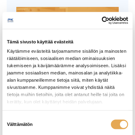
Tämä sivusto käyttää evästeitä
Tämäkin laite sopivasti
Käytämme evästeitä tarjoamamme sisällön ja mainosten
räätälöimiseen, sosiaalisen median ominaisuuksien
rahoituksella
tukemiseen ja kävijämäärämme analysoimiseen. Lisäksi
jaamme sosiaalisen median, mainosalan ja analytiikka-
TUTUSTU ›
alan kumppaneillemme tietoja siitä, miten käytät
sivustoamme. Kumppanimme voivat yhdistää näitä
tietoja muihin tietoihin, joita olet antanut heille tai joita on
kerätty, kun olet käyttänyt heidän palvelujaan.
seinajoenpk-myynti.fi/tietosuoja/
Lisätietoja:
Suostumuksen
Välttämätön
valinta