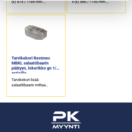
(k) 874 / 1184 mm.
x (k) 886 / 1145 mm.
Liitäntäteho: 0,4 kW / 230 V.
Liitäntäteho: 0,4 kW / 230 V.
Kapasiteetti: 5 x GN 1/1-150.
Kapasiteetti: 6 x GN 1/1-150.
Toisella puolella ainostaan
Molemmilla puolilla
ylösnostettava luukku.
ylösnostettavat luukut.
Takana peilillä varustetut
liukuluukut.
Tarvikekori Restmec
MBKL salaattibaarin
päätyyn, lokerikko gn 1/6
astioille
Tarvikekori lisää
salaattibaarin mittaa
leveyssuunnassa 354 mm.
Gn-astioiden päälle tulee
saranoitu kansi, jossa
kauhalovet.
Gn-astiat eivät sisälly
vakiotoimitukseen.