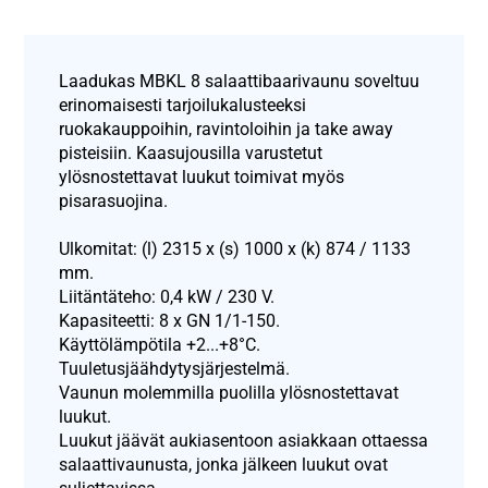
Laadukas MBKL 8 salaattibaarivaunu soveltuu
erinomaisesti tarjoilukalusteeksi
ruokakauppoihin, ravintoloihin ja take away
pisteisiin. Kaasujousilla varustetut
ylösnostettavat luukut toimivat myös
pisarasuojina.
Ulkomitat: (l) 2315 x (s) 1000 x (k) 874 / 1133
mm.
Liitäntäteho: 0,4 kW / 230 V.
Kapasiteetti: 8 x GN 1/1-150.
Käyttölämpötila +2...+8°C.
Tuuletusjäähdytysjärjestelmä.
Vaunun molemmilla puolilla ylösnostettavat
luukut.
Luukut jäävät aukiasentoon asiakkaan ottaessa
salaattivaunusta, jonka jälkeen luukut ovat