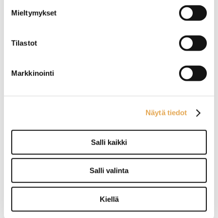
Mieltymykset
Salaattibaari Restmec
Salaattibaari Restmec
Tilastot
MBKL 5 Drop In, tasoon
MBKL 6
upotettava malli
Markkinointi
Ulkomitat: (l) 1902 x (s) 713 x
Ulkomitat: (l) 1900 x (s) 1000
(k) 309 mm.
x (k) 874 / 1133 mm.
Tason alle uppoavan rungon
Liitäntäteho: 0,4 kW / 230 V.
korkeus on 716 mn.
Kapasiteetti: 6 x GN 1/1-150.
Asennusaukon koko: (l) 1887
Molemmilla puolilla
Näytä tiedot
x (s) 698 mm.
ylösnostettavat luukut.
Liitäntäteho: 0,4 kW / 230 V.
Kapasiteetti: 5 x GN 1/1-150.
Salli kaikki
Salli valinta
Salaattibaari Restmec
Salaattibaari Restmec
MBKL 5 L1, seinää vasten
MBKL 6 Metal
asetettava malli
Kiellä
Ulkomitat: (l) 1900 x (s) 850 x
Ulkomitat: (l) 1900 x (s) 1000