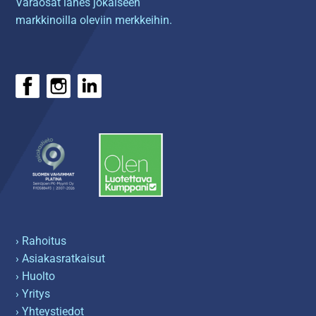
Varaosat lähes jokaiseen
markkinoilla oleviin merkkeihin.
› Rahoitus
› Asiakasratkaisut
› Huolto
› Yritys
› Yhteystiedot