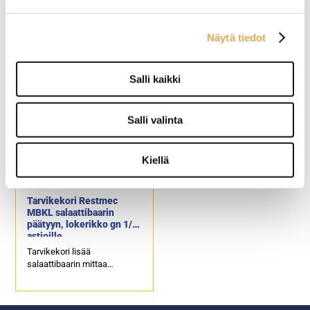
Tarvikekori Restmec
Salaattibaari Restmec
MBKL salaattibaarivaunun
MBKL 5
päätyyn, vakiomalli
Näytä tiedot
Tarvikekori lisää
Ulkomitat: (l) 1900 x (s) 799 x
salaattibaarin mittaa
(k) 874 / 1183 mm.
Salli kaikki
leveyssuunnassa 354 mm.
Liitäntäteho: 0,4 kW / 230 V.
Kapasiteetti: 5 x GN 1/1-150.
Molemmilla puolilla
ylösnostettavat luukut.
Salli valinta
Kiellä
Tarvikekori Restmec
MBKL salaattibaarin
päätyyn, lokerikko gn 1/6
astioille
Tarvikekori lisää
salaattibaarin mittaa
leveyssuunnassa 354 mm.
Gn-astioiden päälle tulee
saranoitu kansi, jossa