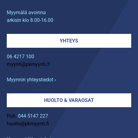
Myymälä avoinna
arkisin klo 8.00-16.00
YHTEYS
06 4217 100
myynti@pkmyynti.fi
Myynnin yhteystiedot ›
HUOLTO & VARAOSAT
Puh.
044 5147 227
huolto@pkmyynti.fi