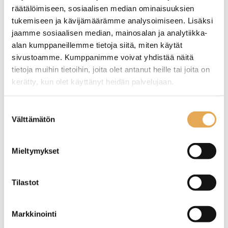
räätälöimiseen, sosiaalisen median ominaisuuksien
tukemiseen ja kävijämäärämme analysoimiseen. Lisäksi
jaamme sosiaalisen median, mainosalan ja analytiikka-
alan kumppaneillemme tietoja siitä, miten käytät
sivustoamme. Kumppanimme voivat yhdistää näitä
tietoja muihin tietoihin, joita olet antanut heille tai joita on
kerätty, kun olet käyttänyt heidän palvelujaan.
Salaattibaari Restmec
Salaattibaari Restmec
MBKL 8 Metal
MBKL 8
seinajoenpk-myynti.fi/tietosuoja/
Lisätietoja:
Suostumuksen
Välttämätön
valinta
Ulkomitat: (l) 2315 x (s) 1000
Ulkomitat: (l) 2315 x (s) 1000
x (k) 886 / 1145 mm.
x (k) 874 / 1133 mm.
Liitäntäteho: 0,4 kW / 230 V.
Liitäntäteho: 0,4 kW / 230 V.
Mieltymykset
Kapasiteetti: 8 x GN 1/1-150.
Kapasiteetti: 8 x GN 1/1-150.
Molemmilla puolilla
Molemmilla puolilla
ylösnostettavat luukut.
ylösnostettavat luukut.
Tilastot
Markkinointi