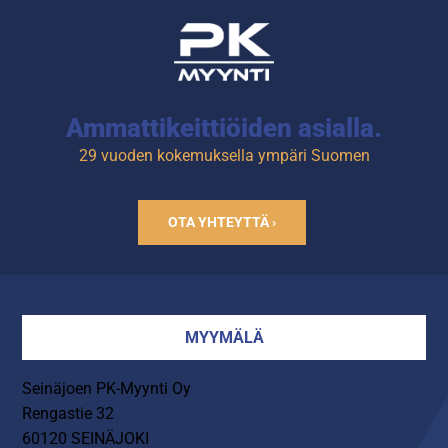
kauhalovet.
Gn-astiat eivät sisälly
vakiotoimitukseen.
Ammattikeittiöiden asialla.
29 vuoden kokemuksella ympäri Suomen
OTA YHTEYTTÄ ›
MYYMÄLÄ
Seinäjoen PK-Myynti Oy
Rengastie 32
60120 SEINÄJOKI