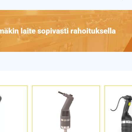
äkin laite sopivasti rahoituksella