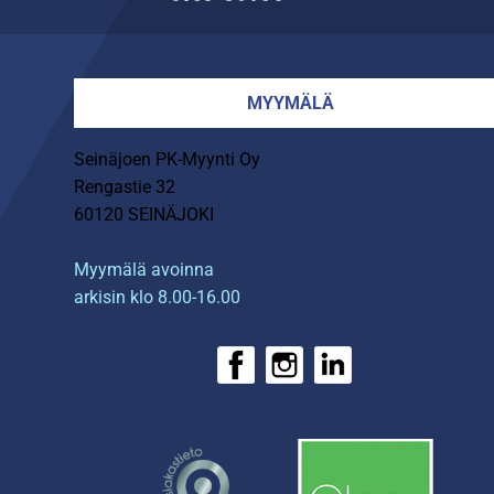
MYYMÄLÄ
Seinäjoen PK-Myynti Oy
Rengastie 32
60120 SEINÄJOKI
Myymälä avoinna
arkisin klo 8.00-16.00