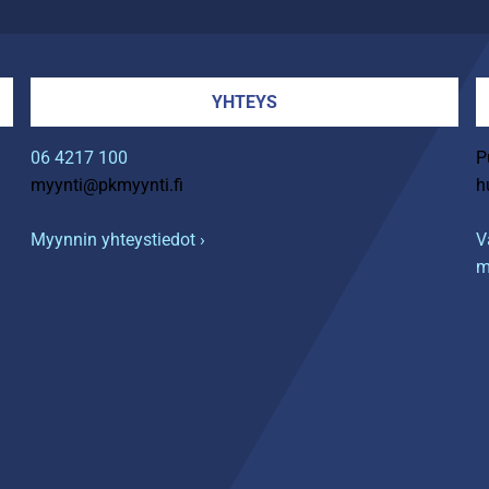
YHTEYS
06 4217 100
P
myynti@pkmyynti.fi
h
Myynnin yhteystiedot ›
V
m