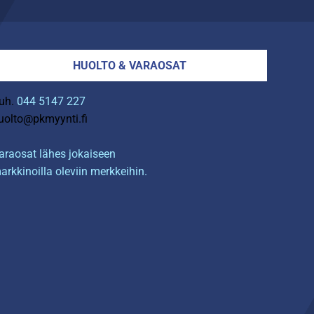
HUOLTO & VARAOSAT
uh.
044 5147 227
uolto@pkmyynti.fi
araosat lähes jokaiseen
arkkinoilla oleviin merkkeihin.