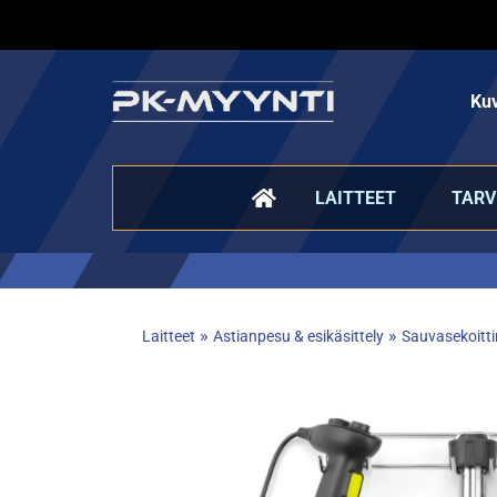
Kuv
LAITTEET
TARV
»
»
Laitteet
Astianpesu & esikäsittely
Sauvasekoitt