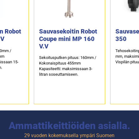
n Robot
Sauvasekoitin Robot
Sauvase
.V
Coupe mini MP 160
350
V.V
50mm /
Tehosekoitin
0mm
mm, maksimi
Sekoitusputken pituus: 160mm /
missaan 15-
Vispilän pitu
Kokonaispituus 455mm
n.
Kapasiteetti: maksimissaan 3-
litran soseuttamiseen.
Ammattikeittiöiden asialla.
29 vuoden kokemuksella ympäri Suomen