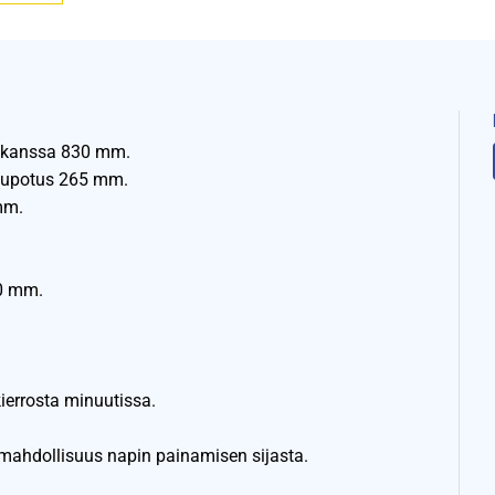
n kanssa 830 mm.
iupotus 265 mm.
mm.
80 mm.
ierrosta minuutissa.
mahdollisuus napin painamisen sijasta.