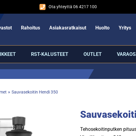
Ota yhteyttä 06 4217 100
astot
Rahoitus
Asiakasratkaisut
Huolto
Yritys
IKKEET
RST-KALUSTEET
OUTLET
VARAOS
»
imet
Sauvasekoitin Hendi 350
Sauvasekoit
Tehosekoitinputken pitu