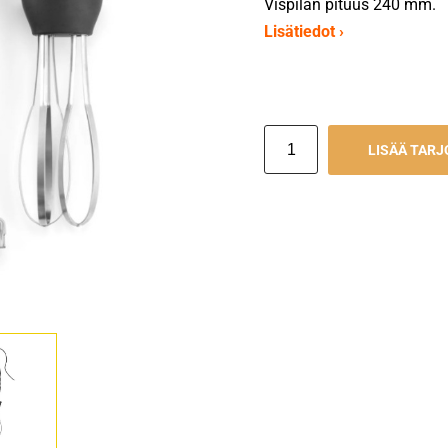
Vispilän pituus 240 mm.
Lisätiedot ›
LISÄÄ TAR