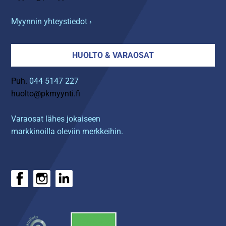
Myynnin yhteystiedot ›
HUOLTO & VARAOSAT
Puh.
044 5147 227
huolto@pkmyynti.fi
Varaosat lähes jokaiseen
markkinoilla oleviin merkkeihin.