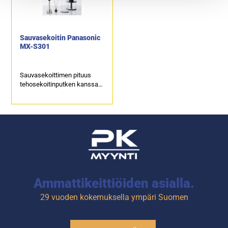
Sauvasekoitin Panasonic
MX-S301
Sauvasekoittimen pituus
tehosekoitinputken kanssa
423 mm.
Tehosekoitinputken lisäksi
varusteina pallovispilä,
sekoitusastia 700 ml ja
kannellinen minileikkuri.
Ammattikeittiöiden asialla.
29 vuoden kokemuksella ympäri Suomen