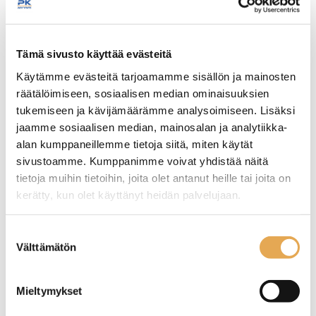
Tämäkin laite sopivasti
Tämä sivusto käyttää evästeitä
rahoituksella
Käytämme evästeitä tarjoamamme sisällön ja mainosten
räätälöimiseen, sosiaalisen median ominaisuuksien
TUTUSTU ›
tukemiseen ja kävijämäärämme analysoimiseen. Lisäksi
jaamme sosiaalisen median, mainosalan ja analytiikka-
alan kumppaneillemme tietoja siitä, miten käytät
sivustoamme. Kumppanimme voivat yhdistää näitä
tietoja muihin tietoihin, joita olet antanut heille tai joita on
kerätty, kun olet käyttänyt heidän palvelujaan.
seinajoenpk-myynti.fi/tietosuoja/
Lisätietoja:
Suostumuksen
Välttämätön
valinta
Sauvasekoitin Robot
Sauvasekoitin Robot
Mieltymykset
Coupe mini MP 190 V.V
Coupe 250 V.V