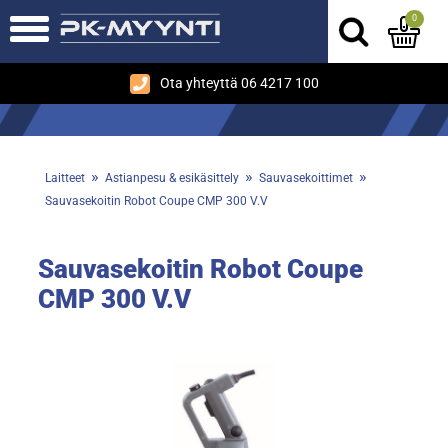
0
Ota yhteyttä 06 4217 100
»
»
»
Laitteet
Astianpesu & esikäsittely
Sauvasekoittimet
Sauvasekoitin Robot Coupe CMP 300 V.V
Sauvasekoitin Robot Coupe
CMP 300 V.V