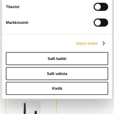
Tilastot
Sekoitusputken pituus:
Tehosekoitinputki 250mm /
190mm / Kokonaispituus
kokonaispituus 650mm
485mm
Kapasiteetti: maksimissaan
Kapasiteetti: maksimissaan
15-litran soseuttamiseen.
Markkinointi
8-litran soseuttamiseen.
Näytä tiedot
Salli kaikki
Sauvasekoitin Robot
Sauvasekoitin Hendi 350
Coupe MP 350 V.V Ultra
Salli valinta
Sekoitusputken pituus:
Tehosekoitinputken pituus
350mm / Kokonaispituus
370 mm, maksimiupotus 265
Kiellä
740mm
mm.
Kapasiteetti: maksimissaan
Vispilän pituus 240 mm.
50-litran soseuttamiseen.