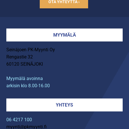
OTA YHTEYTTÄ ›
MYYMÄLÄ
Seinäjoen PK-Myynti Oy
Rengastie 32
60120 SEINÄJOKI
Myymälä avoinna
arkisin klo 8.00-16.00
YHTEYS
06 4217 100
myynti@pkmyynti.fi