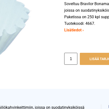
Soveltuu Bravilor Bonamat
joissa on suodatinyksiköi
Paketissa on 250 kpl supp
Tuotekoodi: 4667.
Lisätiedot ›
LISÄÄ TAR
liökahvinkeittimiin, joissa on suodatinyksiköissä