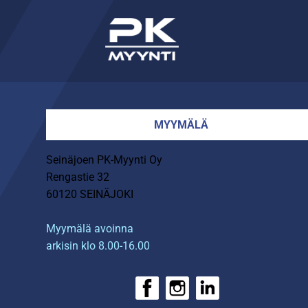
MYYMÄLÄ
Seinäjoen PK-Myynti Oy
Rengastie 32
60120 SEINÄJOKI
Myymälä avoinna
arkisin klo 8.00-16.00