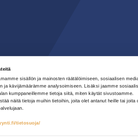
teitä
mamme sisällön ja mainosten räätälöimiseen, sosiaalisen medi
n ja kävijämäärämme analysoimiseen. Lisäksi jaamme sosiaali
alan kumppaneillemme tietoja siitä, miten käytät sivustoamme.
näitä tietoja muihin tietoihin, joita olet antanut heille tai joita 
palvelujaan.
nti.fi/tietosuoja/
teet
Kylmäsäilytys
Lämmin keittiö
RST-kalusteet