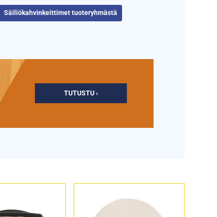
Säiliökahvinkeittimet tuoteryhmästä
TUTUSTU ›