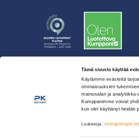
Tämä sivusto käyttää eväs
› Rahoitus
› Asiakasratkaisut
Käytämme evästeitä tarjoa
ominaisuuksien tukemisee
› Huolto
mainosalan ja analytiikka-
› Yritys
Kumppanimme voivat yhdistää 
› Yhteystiedot
kun olet käyttänyt heidän 
› Tietosuojaseloste
› Tilaus- ja toimitusehdot
seinajoenpk-myy
Lisätietoja:
Astianpesu & Esikäsittely
Kahvinvalmistus & Baarilait
Tarjoilulaitteet
Tarvikkeet