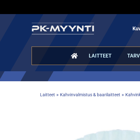
Kuv
LAITTEET
TARV
»
»
Laitteet
Kahvinvalmistus & baarilaitteet
Kahvink