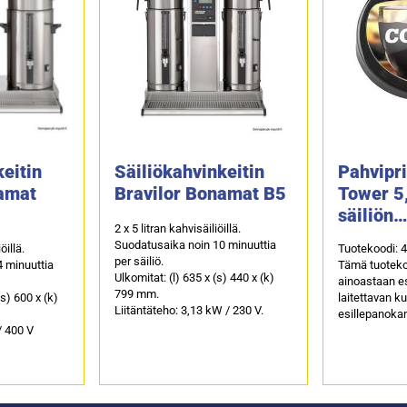
keitin
Säiliökahvinkeitin
Pahvipri
namat
Bravilor Bonamat B5
Tower 5,
säiliön
2 x 5 litran kahvisäiliöillä.
esillep
Suodatusaika noin 10 minuuttia
öillä.
Tuotekoodi: 
per säiliö.
 minuuttia
Tämä tuoteko
Ulkomitat: (l) 635 x (s) 440 x (k)
ainoastaan e
799 mm.
(s) 600 x (k)
laitettavan ku
Liitäntäteho: 3,13 kW / 230 V.
esillepanokan
/ 400 V