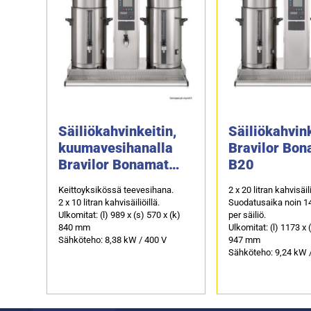
Säiliökahvinkeitin,
Säiliökahvin
kuumavesihanalla
Bravilor Bo
Bravilor Bonamat
B20
B10 HW, 2 x 10 litraa
Keittoyksikössä teevesihana.
2 x 20 litran kahvisäili
2 x 10 litran kahvisäiliöillä.
Suodatusaika noin 14
Ulkomitat: (l) 989 x (s) 570 x (k)
per säiliö.
840 mm
Ulkomitat: (l) 1173 x 
Sähköteho: 8,38 kW / 400 V
947 mm
Sähköteho: 9,24 kW 