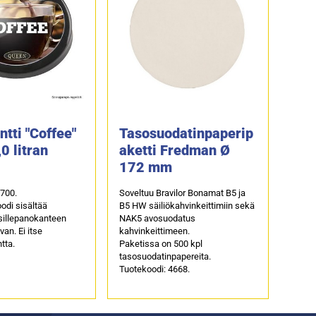
ntti "Coffee"
Tasosuodatinpaperip
0 litran
aketti Fredman Ø
172 mm
anokanteen
4700.
Soveltuu Bravilor Bonamat B5 ja
odi sisältää
B5 HW säiliökahvinkeittimiin sekä
sillepanokanteen
NAK5 avosuodatus
van. Ei itse
kahvinkeittimeen.
tta.
Paketissa on 500 kpl
tasosuodatinpapereita.
Tuotekoodi: 4668.