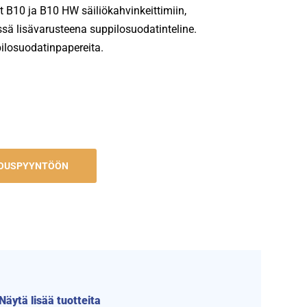
 B10 ja B10 HW säiliökahvinkeittimiin,
ssä lisävarusteena suppilosuodatinteline.
ilosuodatinpapereita.
JOUSPYYNTÖÖN
Näytä lisää tuotteita