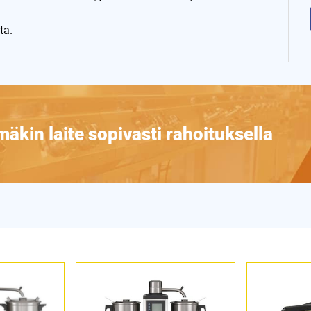
ta.
äkin laite sopivasti rahoituksella