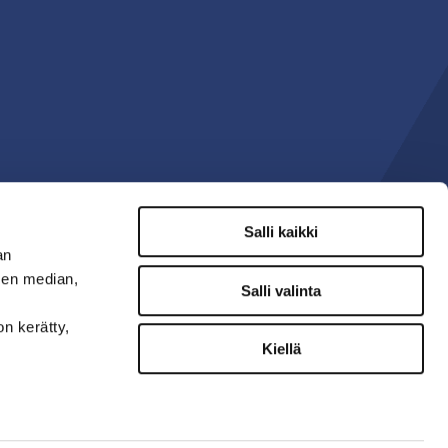
Salli kaikki
an
sen median,
Salli valinta
on kerätty,
Kiellä