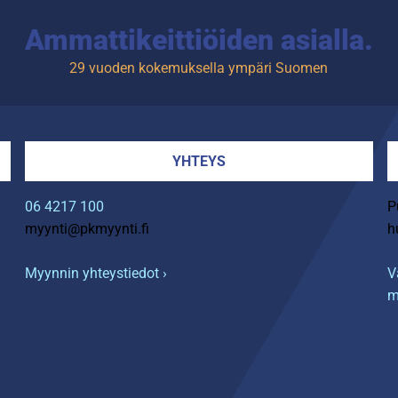
Ammattikeittiöiden asialla.
29 vuoden kokemuksella ympäri Suomen
YHTEYS
06 4217 100
P
myynti@pkmyynti.fi
h
Myynnin yhteystiedot ›
V
m