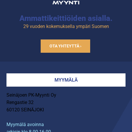
Ammattikeittiöiden asialla.
29 vuoden kokemuksella ympäri Suomen
OTA YHTEYTTÄ ›
MYYMÄLÄ
Seinäjoen PK-Myynti Oy
Rengastie 32
60120 SEINÄJOKI
Myymälä avoinna
arkisin klo 8.00-16.00