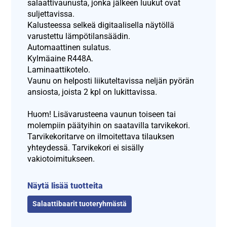
salaattivaunusta, jonka jälkeen luukut ovat
suljettavissa.
Kalusteessa selkeä digitaalisella näytöllä
varustettu lämpötilansäädin.
Automaattinen sulatus.
Kylmäaine R448A.
Laminaattikotelo.
Vaunu on helposti liikuteltavissa neljän pyörän
ansiosta, joista 2 kpl on lukittavissa.
Huom! Lisävarusteena vaunun toiseen tai
molempiin päätyihin on saatavilla tarvikekori.
Tarvikekoritarve on ilmoitettava tilauksen
yhteydessä. Tarvikekori ei sisälly
vakiotoimitukseen.
Näytä lisää tuotteita
Salaattibaarit tuoteryhmästä