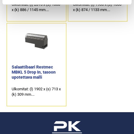
Ulkomitat: (l) 2315 x (s) 1000
Ulkomitat: (l) 1900 x (s) 1000
x (k) 886 / 1145 mm.
x (k) 874 / 1133 mm.
Liitäntäteho: 0,4 kW / 230 V.
Liitäntäteho: 0,4 kW / 230 V.
Kapasiteetti: 8 x GN 1/1-150.
Kapasiteetti: 6 x GN 1/1-150.
Molemmilla puolilla
Molemmilla puolilla
ylösnostettavat luukut.
ylösnostettavat luukut.
Salaattibaari Restmec
MBKL 5 Drop In, tasoon
upotettava malli
Ulkomitat: (l) 1902 x (s) 713 x
(k) 309 mm.
Tason alle uppoavan rungon
korkeus on 716 mn.
Asennusaukon koko: (l) 1887
x (s) 698 mm.
Liitäntäteho: 0,4 kW / 230 V.
Kapasiteetti: 5 x GN 1/1-150.