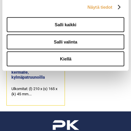
Kuvassa oikeanpuoleinen
Soveltuu kahvimaidolle ja
Näytä tiedot
termoskannu.
kermalle.
Soveltuu kahvimaidolle ja
Kannuosan halkaisija on 100
kermalle.
x korkeus 150 mm.
Salli kaikki
Kannuosan halkaisija 105 x
Saranoidulla kannella ja
korkeus 254 mm.
tukevalla käsikahvalla.
Saranoidulla kannella ja
Tuotekoodi: 4131.
Salli valinta
tukevalla käsikahvalla.
Tuotekoodi: 4728.
Kiellä
Kylmäalusta maidolle ja
kermalle,
kylmäpatruunoilla
Ulkomitat: (l) 210 x (s) 165 x
(k) 45 mm.
Kylmäalustassa tekstit
kerma & maito / grädde &
mjölk.
Sisältää kaksi kappaletta
kylmäpatruunoita.
Tuotekoodi: 4141.