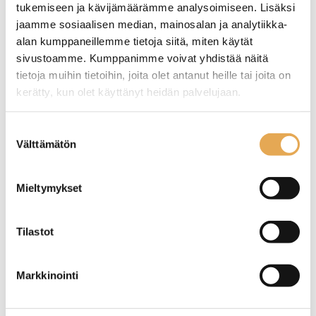
tukemiseen ja kävijämäärämme analysoimiseen. Lisäksi
jaamme sosiaalisen median, mainosalan ja analytiikka-
alan kumppaneillemme tietoja siitä, miten käytät
sivustoamme. Kumppanimme voivat yhdistää näitä
tietoja muihin tietoihin, joita olet antanut heille tai joita on
Termoskannu vacuum
Termoskannu Vacuum 1,0
Bravilor Bonamat QLine
litraa
kerätty, kun olet käyttänyt heidän palvelujaan.
0,6 litraa
seinajoenpk-myynti.fi/tietosuoja/
Lisätietoja:
Suostumuksen
Kuvassa keskimmäinen
Soveltuu kahvimaidolle ja
Välttämätön
termoskannu.
kermalle.
valinta
Soveltuu kahvimaidolle ja
Kannuosan halkaisija 110 x
kermalle.
korkeus 240 mm.
Kannuosan halkaisija 105 x
Saranoidulla kannella ja
Mieltymykset
korkeus 187 mm.
tukevalla käsikahvalla.
Saranoidulla kannella ja
Tuotekoodi: 4466.
tukevalla käsikahvalla.
Tilastot
Tuotekoodi: 4727.
Markkinointi
Termoskannu vacuum
RST-kannu kannella 1,0
Bravilor Bonamat QLine
litraa
1,0 litraa