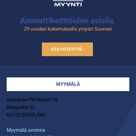
Ammattikeittiöiden asialla.
29 vuoden kokemuksella ympäri Suomen
OTA YHTEYTTÄ ›
MYYMÄLÄ
Seinäjoen PK-Myynti Oy
Rengastie 32
60120 SEINÄJOKI
Myymälä avoinna