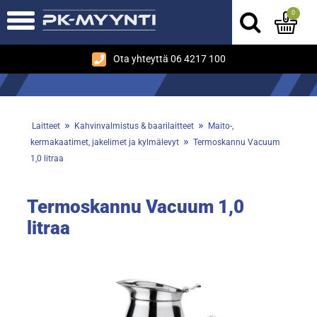
0
Ota yhteyttä 06 4217 100
»
»
Laitteet
Kahvinvalmistus & baarilaitteet
Maito-,
»
kermakaatimet, jakelimet ja kylmälevyt
Termoskannu Vacuum
1,0 litraa
Termoskannu Vacuum 1,0
litraa