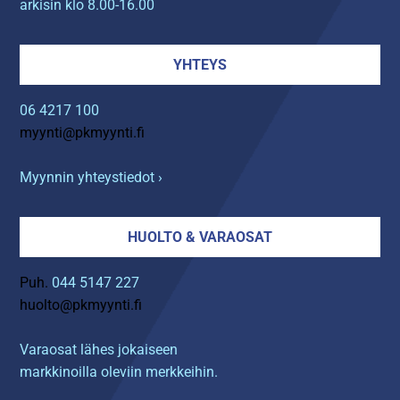
arkisin klo 8.00-16.00
YHTEYS
06 4217 100
myynti@pkmyynti.fi
Myynnin yhteystiedot ›
HUOLTO & VARAOSAT
Puh.
044 5147 227
huolto@pkmyynti.fi
Varaosat lähes jokaiseen
markkinoilla oleviin merkkeihin.