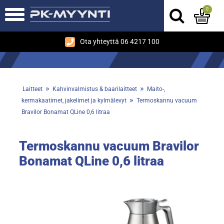
0
Ota yhteyttä 06 4217 100
»
»
Laitteet
Kahvinvalmistus & baarilaitteet
Maito-,
»
kermakaatimet, jakelimet ja kylmälevyt
Termoskannu vacuum
Bravilor Bonamat QLine 0,6 litraa
Termoskannu vacuum Bravilor
Bonamat QLine 0,6 litraa