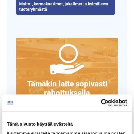
Maito-, kermakaatimet, jakelimet ja kylmälevyt
tuoteryhmästä
Tämäkin laite sopivasti
rahoituksella
TUTUSTU ›
Tämä sivusto käyttää evästeitä
Käytämme evästeitä tarjoamamme sisällön ja mainosten