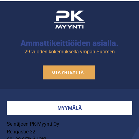
Sisältää kaksi kappaletta
kylmäpatruunoita.
Tuotekoodi: 4141.
Ammattikeittiöiden asialla.
29 vuoden kokemuksella ympäri Suomen
OTA YHTEYTTÄ ›
MYYMÄLÄ
Seinäjoen PK-Myynti Oy
Rengastie 32