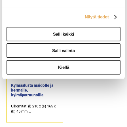
Termoskannu Vacuum 1,0
Termoskannu Vacuum,
litraa
1,5 litraa
Näytä tiedot
Soveltuu kahvimaidolle ja
Soveltuu kahvimaidolle ja
kermalle.
kermalle.
Salli kaikki
Kannuosan halkaisija 110 x
Termoskannun halkaisija
korkeus 240 mm.
125 x korkeus 250 mm.
Saranoidulla kannella ja
Saranoidulla kannella ja
Salli valinta
tukevalla käsikahvalla.
tukevalla käsikahvalla.
Tuotekoodi: 4466.
Tuotekoodi: 4538.
Kiellä
Kylmäalusta maidolle ja
kermalle,
kylmäpatruunoilla
Ulkomitat: (l) 210 x (s) 165 x
(k) 45 mm.
Kylmäalustassa tekstit
kerma & maito / grädde &
mjölk.