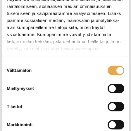
räätälöimiseen, sosiaalisen median ominaisuuksien
tukemiseen ja kävijämäärämme analysoimiseen. Lisäksi
jaamme sosiaalisen median, mainosalan ja analytiikka-
alan kumppaneillemme tietoja siitä, miten käytät
sivustoamme. Kumppanimme voivat yhdistää näitä
tietoja muihin tietoihin, joita olet antanut heille tai joita on
kerätty, kun olet käyttänyt heidän palvelujaan.
RST-kannu kannella 1,0
RST-kannu kannella 1,5
litraa
litraa
seinajoenpk-myynti.fi/tietosuoja/
Lisätietoja:
Suostumuksen
Välttämätön
valinta
Soveltuu kahvimaidolle ja
Soveltuu kahvimaidolle ja
kermalle.
kermalle.
Kannuosan halkaisija on 100
Kannuosan halkaisija on 125
Mieltymykset
x korkeus 150 mm.
x korkeus 150 mm.
Saranoidulla kannella ja
Saranoidulla kannella ja
tukevalla käsikahvalla.
tukevalla käsikahvalla.
Tilastot
Tuotekoodi: 4131.
Tuotekoodi: 4132.
Markkinointi