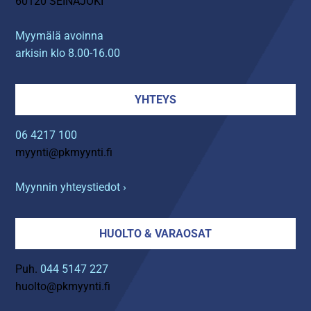
60120 SEINÄJOKI
Myymälä avoinna
arkisin klo 8.00-16.00
YHTEYS
06 4217 100
myynti@pkmyynti.fi
Myynnin yhteystiedot ›
HUOLTO & VARAOSAT
Puh.
044 5147 227
huolto@pkmyynti.fi