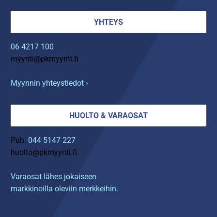
YHTEYS
06 4217 100
myynti@pkmyynti.fi
Myynnin yhteystiedot ›
HUOLTO & VARAOSAT
Puh.
044 5147 227
huolto@pkmyynti.fi
Varaosat lähes jokaiseen
markkinoilla oleviin merkkeihin.