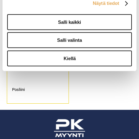
Näytä tiedot
Ei karkaistu
Reunakarkaistu
Korkeus 136mm
Korkeus 147mm
Salli kaikki
Salli valinta
Kiellä
Kahvimuki 0,29L
Posliini