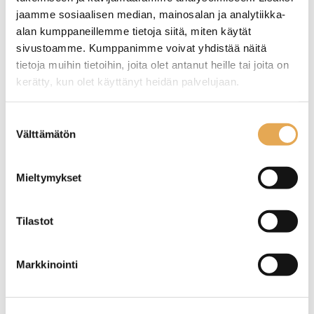
jaamme sosiaalisen median, mainosalan ja analytiikka-
alan kumppaneillemme tietoja siitä, miten käytät
sivustoamme. Kumppanimme voivat yhdistää näitä
tietoja muihin tietoihin, joita olet antanut heille tai joita on
Olutlasi Revival
Kahvikuppi
kerätty, kun olet käyttänyt heidän palvelujaan.
seinajoenpk-myynti.fi/tietosuoja/
Lisätietoja:
Suostumuksen
Pinoutuva
Posliinia
Välttämätön
valinta
Reunakarkaistu
Mieltymykset
Tilastot
Markkinointi
Pub Olutlasi 50cl
Olutlasi Parma 45cl