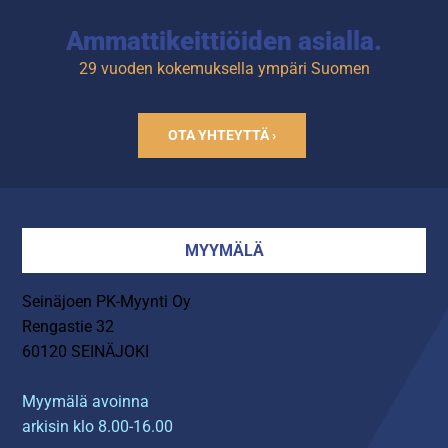
Ammattikeittiöiden asialla.
29 vuoden kokemuksella ympäri Suomen
OTA YHTEYTTÄ ›
MYYMÄLÄ
Seinäjoen PK-Myynti Oy
Rengastie 32
60120 SEINÄJOKI
Myymälä avoinna
arkisin klo 8.00-16.00