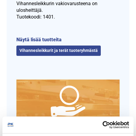
Vihannesleikkurin vakiovarusteena on
ulosheittäjä.
Tuotekoodi: 1401.
Näytä lisää tuotteita
Vihannesleikkurit ja terät tuoteryhmästä
Tämäkin laite sopivasti
rahoituksella