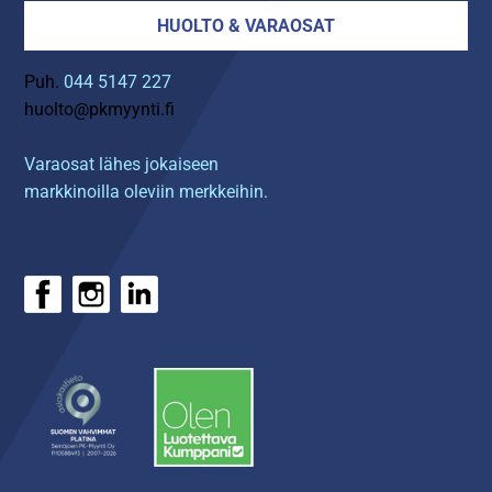
HUOLTO & VARAOSAT
Puh.
044 5147 227
huolto@pkmyynti.fi
Varaosat lähes jokaiseen
markkinoilla oleviin merkkeihin.