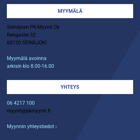
MYYMÄLÄ
Seinäjoen PK-Myynti Oy
Rengastie 32
60120 SEINÄJOKI
Myymälä avoinna
arkisin klo 8.00-16.00
YHTEYS
06 4217 100
myynti@pkmyynti.fi
Myynnin yhteystiedot ›