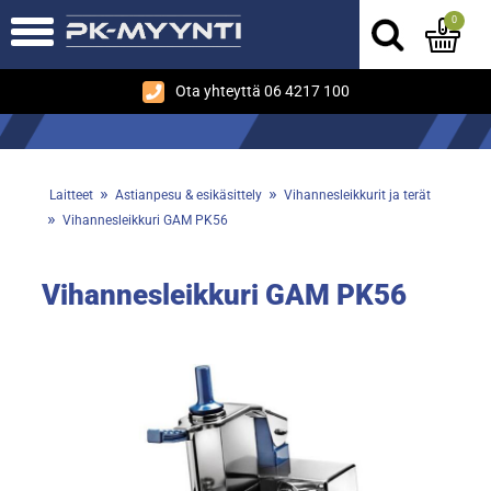
0
Ota yhteyttä 06 4217 100
»
»
Laitteet
Astianpesu & esikäsittely
Vihannesleikkurit ja terät
»
Vihannesleikkuri GAM PK56
Vihannesleikkuri GAM PK56