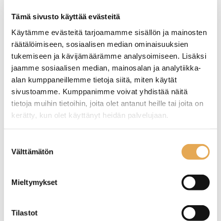
Tämä sivusto käyttää evästeitä
TUTUSTU ›
Käytämme evästeitä tarjoamamme sisällön ja mainosten
räätälöimiseen, sosiaalisen median ominaisuuksien
tukemiseen ja kävijämäärämme analysoimiseen. Lisäksi
jaamme sosiaalisen median, mainosalan ja analytiikka-
alan kumppaneillemme tietoja siitä, miten käytät
sivustoamme. Kumppanimme voivat yhdistää näitä
tietoja muihin tietoihin, joita olet antanut heille tai joita on
kerätty, kun olet käyttänyt heidän palvelujaan.
seinajoenpk-myynti.fi/tietosuoja/
Lisätietoja:
Suostumuksen
Välttämätön
valinta
Vihannesleikkuri GAM
Vihannesleikkuri Robot
PK56
Coupe CL 50
Mieltymykset
Ulkomitat: (l) 235 x (s) 550 x
Ulkomitat: (l) 380 x (s) 305 x
(k) 560/850 mm.
(k) 595mm
Sähköliitäntä: 0,5 kW / 230 V.
Teho 550W / 230V
Tilastot
Kapasiteetti max. 150 kg / h.
Kierrosnopeus 375 rpm