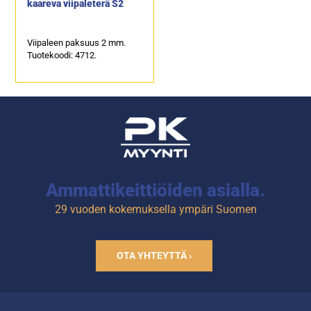
kaareva viipaleterä S2
Viipaleen paksuus 2 mm.
Tuotekoodi: 4712.
Ammattikeittiöiden asialla.
29 vuoden kokemuksella ympäri Suomen
OTA YHTEYTTÄ ›