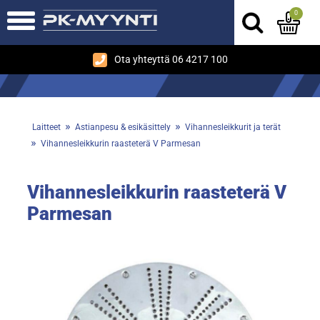
0
Ota yhteyttä 06 4217 100
»
»
Laitteet
Astianpesu & esikäsittely
Vihannesleikkurit ja terät
»
Vihannesleikkurin raasteterä V Parmesan
Vihannesleikkurin raasteterä V
Parmesan