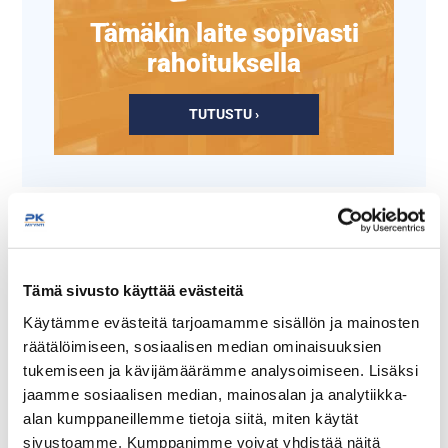
Tämäkin laite sopivasti
rahoituksella
TUTUSTU ›
Tämä sivusto käyttää evästeitä
Käytämme evästeitä tarjoamamme sisällön ja mainosten
räätälöimiseen, sosiaalisen median ominaisuuksien
tukemiseen ja kävijämäärämme analysoimiseen. Lisäksi
Vihannesleikkurin
Vihannesleikkurin
jaamme sosiaalisen median, mainosalan ja analytiikka-
kuutioterä D10x10
kaareva viipaleterä S1
alan kumppaneillemme tietoja siitä, miten käytät
sivustoamme. Kumppanimme voivat yhdistää näitä