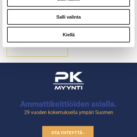
Vihannesleikkurin
Salli valinta
suikaleterä H2,5
Kiellä
Suikaleen paksuus 2,5 mm.
Tuotekoodi: 4694.
Ammattikeittiöiden asialla.
29 vuoden kokemuksella ympäri Suomen
OTA YHTEYTTÄ ›