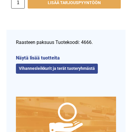
LISÄÄ TARJOUSPYYNTÖÖN
Raasteen paksuus Tuotekoodi: 4666.
Näytä lisää tuotteita
Vihannesleikkurit ja terät tuoteryhmästä