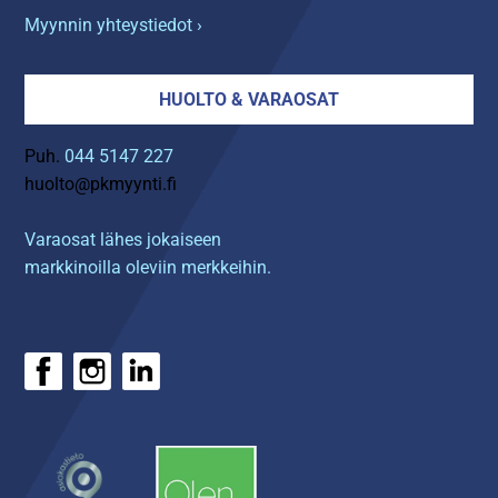
Myynnin yhteystiedot ›
HUOLTO & VARAOSAT
Puh.
044 5147 227
huolto@pkmyynti.fi
Varaosat lähes jokaiseen
markkinoilla oleviin merkkeihin.