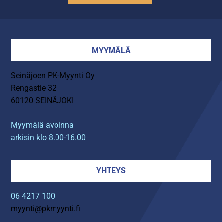
MYYMÄLÄ
Seinäjoen PK-Myynti Oy
Rengastie 32
60120 SEINÄJOKI
Myymälä avoinna
arkisin klo 8.00-16.00
YHTEYS
06 4217 100
myynti@pkmyynti.fi