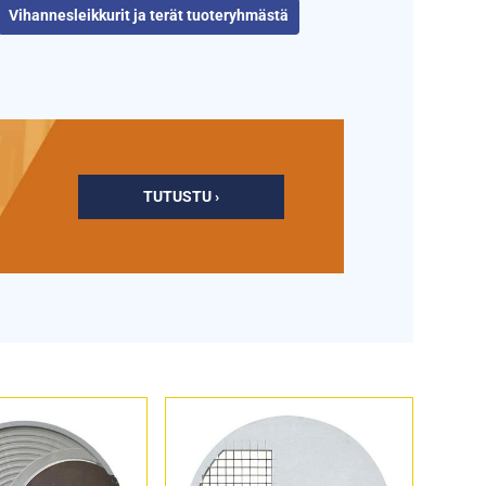
Vihannesleikkurit ja terät tuoteryhmästä
TUTUSTU ›