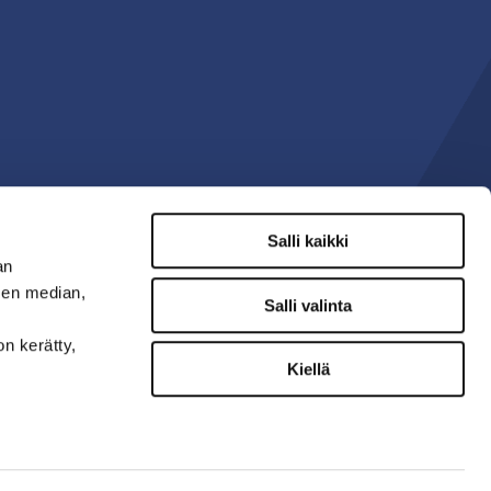
Salli kaikki
an
sen median,
Salli valinta
on kerätty,
Kiellä