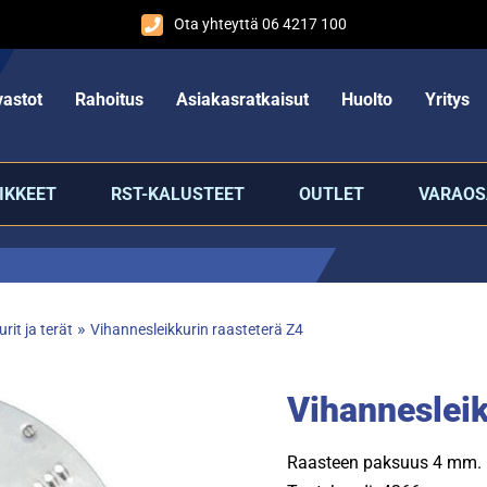
Ota yhteyttä 06 4217 100
astot
Rahoitus
Asiakasratkaisut
Huolto
Yritys
IKKEET
RST-KALUSTEET
OUTLET
VARAOS
»
rit ja terät
Vihannesleikkurin raasteterä Z4
Vihannesleik
Raasteen paksuus 4 mm.