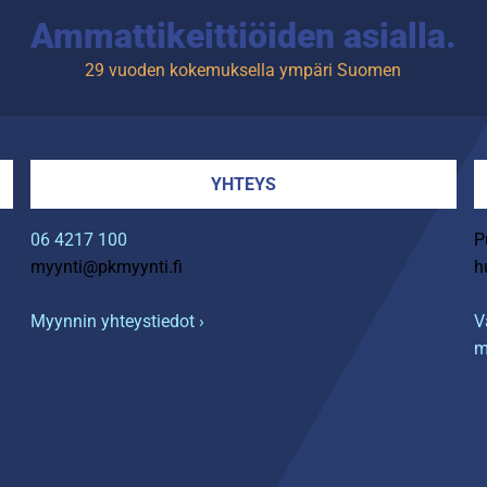
Ammattikeittiöiden asialla.
29 vuoden kokemuksella ympäri Suomen
YHTEYS
06 4217 100
P
myynti@pkmyynti.fi
h
Myynnin yhteystiedot ›
V
m