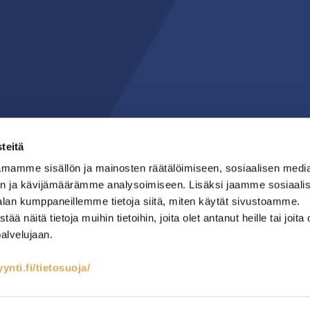
teitä
mamme sisällön ja mainosten räätälöimiseen, sosiaalisen medi
n ja kävijämäärämme analysoimiseen. Lisäksi jaamme sosiaali
alan kumppaneillemme tietoja siitä, miten käytät sivustoamme.
näitä tietoja muihin tietoihin, joita olet antanut heille tai joita 
palvelujaan.
nti.fi/tietosuoja/
teet
Kylmäsäilytys
Lämmin keittiö
RST-kalusteet