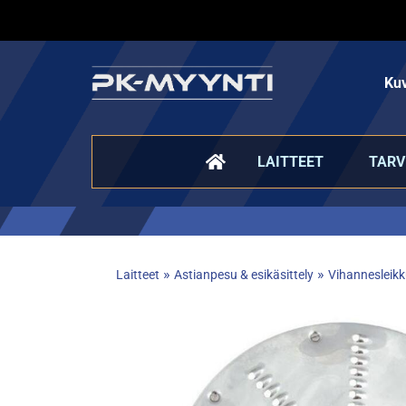
Kuv
LAITTEET
TARV
»
»
Laitteet
Astianpesu & esikäsittely
Vihannesleikku