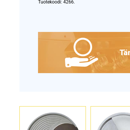
Tuotekoodi: 4266.
Täm