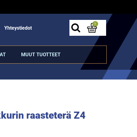
0
Yhteystiedot
AT
MUUT TUOTTEET
kurin raasteterä Z4