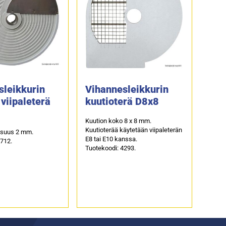
sleikkurin
Vihannesleikkurin
viipaleterä
kuutioterä D8x8
Kuution koko 8 x 8 mm.
Kuutioterää käytetään viipaleterän
ksuus 2 mm.
E8 tai E10 kanssa.
4712.
Tuotekoodi: 4293.