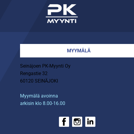
MYYMÄLÄ
Seinäjoen PK-Myynti Oy
Rengastie 32
60120 SEINÄJOKI
Myymälä avoinna
arkisin klo 8.00-16.00