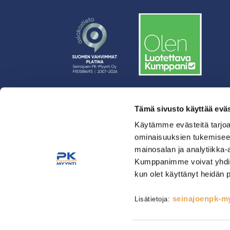
Tämä sivusto käyttää eväs
› Rahoitus
› Asiakasratkaisut
Käytämme evästeitä tarjoa
ominaisuuksien tukemisee
› Huolto
mainosalan ja analytiikka-
› Yritys
Kumppanimme voivat yhdistää 
› Yhteystiedot
kun olet käyttänyt heidän 
› Tietosuojaseloste
› Tilaus- ja toimitusehdot
seinajoenpk-myy
Lisätietoja:
Astianpesu & Esikäsittely
Kahvinvalmistus & Baarilait
Tarjoilulaitteet
Tarvikkeet