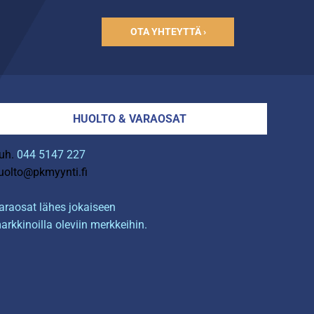
OTA YHTEYTTÄ ›
HUOLTO & VARAOSAT
uh.
044 5147 227
uolto@pkmyynti.fi
araosat lähes jokaiseen
arkkinoilla oleviin merkkeihin.