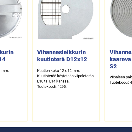
kurin
Vihannesleikkurin
Vihanne
E14
kuutioterä D12x12
kaareva 
S2
4 mm.
Kuution koko 12 x 12 mm.
Kuutioterää käytetään viipaleterän
Viipaleen pa
E10 tai E14 kanssa.
Tuotekoodi: 
Tuotekoodi: 4295.