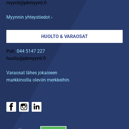
myynti@pkmyynti.fi
Myynnin yhteystiedot ›
HUOLTO & VARAOSAT
Puh.
044 5147 227
huolto@pkmyynti.fi
Varaosat lähes jokaiseen
markkinoilla oleviin merkkeihin.