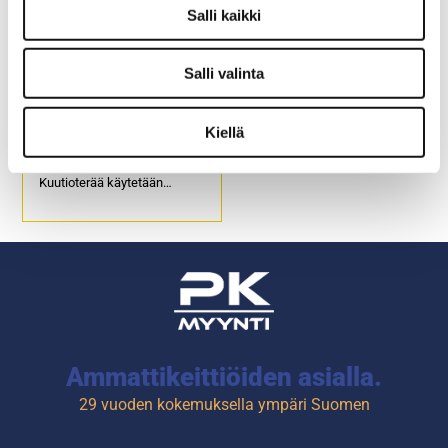
Salli kaikki
Salli valinta
Vihannesleikkurin
kuutioterä D10x10
Kiellä
Kuution koko 10 x 10 mm.
Kuutioterää käytetään
viipaleterän E8 tai E10
kanssa.
Tuotekoodi: 4294.
Ammattikeittiöiden asialla.
29 vuoden kokemuksella ympäri Suomen