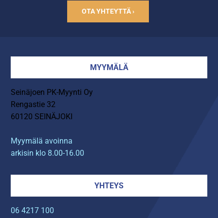
OTA YHTEYTTÄ ›
MYYMÄLÄ
Seinäjoen PK-Myynti Oy
Rengastie 32
60120 SEINÄJOKI
Myymälä avoinna
arkisin klo 8.00-16.00
YHTEYS
06 4217 100