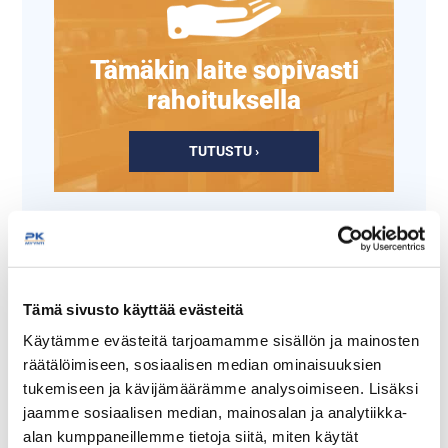
Tämäkin laite sopivasti
rahoituksella
TUTUSTU ›
Tämä sivusto käyttää evästeitä
Käytämme evästeitä tarjoamamme sisällön ja mainosten
räätälöimiseen, sosiaalisen median ominaisuuksien
tukemiseen ja kävijämäärämme analysoimiseen. Lisäksi
jaamme sosiaalisen median, mainosalan ja analytiikka-
Vihannesleikkurin
Vihannesleikkurin
alan kumppaneillemme tietoja siitä, miten käytät
suikaleterä H8
viipaleterä E2