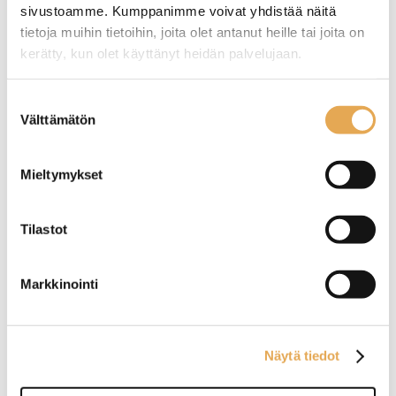
sivustoamme. Kumppanimme voivat yhdistää näitä
tietoja muihin tietoihin, joita olet antanut heille tai joita on
Suikaleen paksuus 8 mm.
Viipaleen paksuus 2 mm.
kerätty, kun olet käyttänyt heidän palvelujaan.
Tuotekoodi: 4456.
Tuotekoodi: 4260.
seinajoenpk-myynti.fi/tietosuoja/
Lisätietoja:
Suostumuksen
Välttämätön
valinta
Mieltymykset
Vihannesleikkurin
Vihannesleikkurin
Tilastot
viipaleterä EG/3
suikaleterä H4
Markkinointi
Viipaleen paksuus 3 mm.
Suikaleen paksuus 4 mm.
Tuotekoodi: 4705.
Tuotekoodi: 4268.
Näytä tiedot