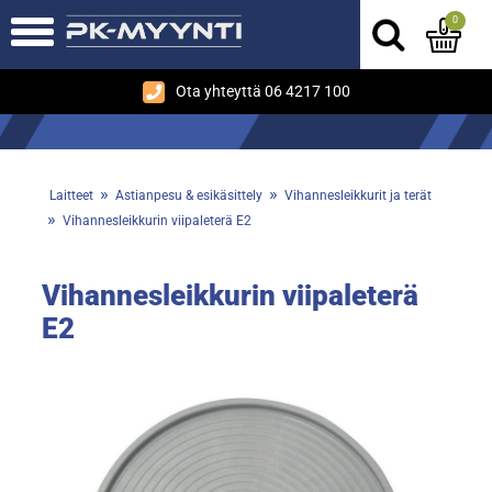
0
Ota yhteyttä 06 4217 100
»
»
Laitteet
Astianpesu & esikäsittely
Vihannesleikkurit ja terät
»
Vihannesleikkurin viipaleterä E2
Vihannesleikkurin viipaleterä
E2