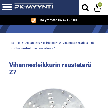
0
Ota yhteyttä 06 4217 100
»
»
Laitteet
Astianpesu & esikäsittely
Vihannesleikkurit ja terät
»
Vihannesleikkurin raasteterä Z7
Vihannesleikkurin raasteterä
Z7