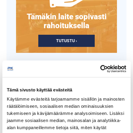
Tämäkin laite sopivasti
rahoituksella
TUTUSTU ›
Tämä sivusto käyttää evästeitä
Käytämme evästeitä tarjoamamme sisällön ja mainosten
räätälöimiseen, sosiaalisen median ominaisuuksien
tukemiseen ja kävijämäärämme analysoimiseen. Lisäksi
jaamme sosiaalisen median, mainosalan ja analytiikka-
Vihannesleikkurin
Vihannesleikkurin
suikaleterä H2,5
viipaleterä E1
alan kumppaneillemme tietoja siitä, miten käytät