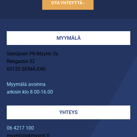
OTA YHTEYTTÄ ›
MYYMÄLÄ
Seinäjoen PK-Myynti Oy
Rengastie 32
60120 SEINÄJOKI
Myymälä avoinna
arkisin klo 8.00-16.00
YHTEYS
06 4217 100
myynti@pkmyynti.fi