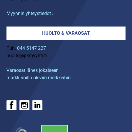
Myynnin yhteystiedot ›
HUOLTO & VARAOSAT
Puh.
044 5147 227
huolto@pkmyynti.fi
Varaosat lähes jokaiseen
markkinoilla oleviin merkkeihin.