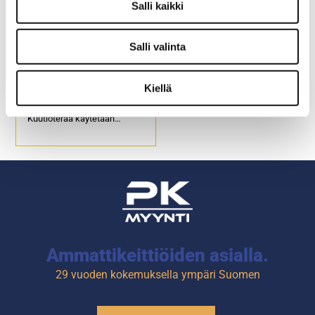
Salli kaikki
Salli valinta
Vihannesleikkurin
kuutioterä D8x8
Kiellä
Kuution koko 8 x 8 mm.
Kuutioterää käytetään
viipaleterän E8 tai E10
kanssa.
Tuotekoodi: 4293.
Ammattikeittiöiden asialla.
29 vuoden kokemuksella ympäri Suomen