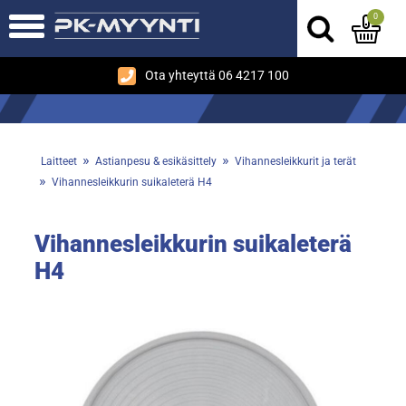
0
Ota yhteyttä 06 4217 100
»
»
Laitteet
Astianpesu & esikäsittely
Vihannesleikkurit ja terät
»
Vihannesleikkurin suikaleterä H4
Vihannesleikkurin suikaleterä
H4