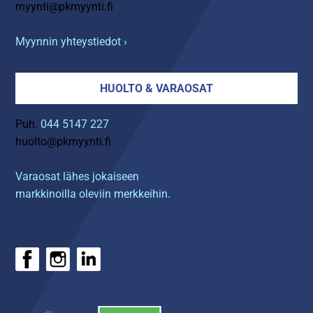
myynti@pkmyynti.fi
Myynnin yhteystiedot ›
HUOLTO & VARAOSAT
Puh.
044 5147 227
huolto@pkmyynti.fi
Varaosat lähes jokaiseen
markkinoilla oleviin merkkeihin.