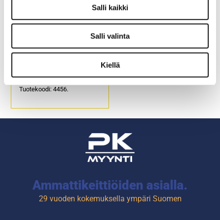
Salli kaikki
Salli valinta
Vihannesleikkurin
suikaleterä H8
Kiellä
Suikaleen paksuus 8 mm.
Tuotekoodi: 4456.
Ammattikeittiöiden asialla.
29 vuoden kokemuksella ympäri Suomen