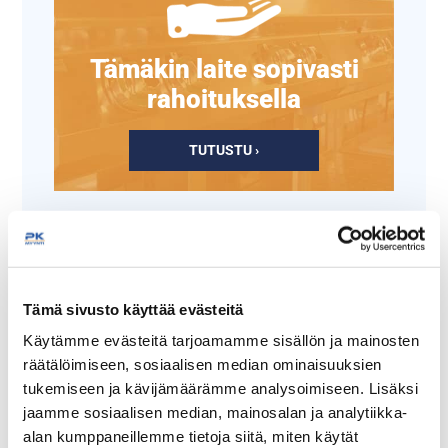
Tämäkin laite sopivasti
rahoituksella
TUTUSTU ›
Tämä sivusto käyttää evästeitä
Käytämme evästeitä tarjoamamme sisällön ja mainosten
räätälöimiseen, sosiaalisen median ominaisuuksien
tukemiseen ja kävijämäärämme analysoimiseen. Lisäksi
jaamme sosiaalisen median, mainosalan ja analytiikka-
Vihannesleikkurin
Vihannesleikkurin
alan kumppaneillemme tietoja siitä, miten käytät
viipaleterä E14
raasteterä Z7