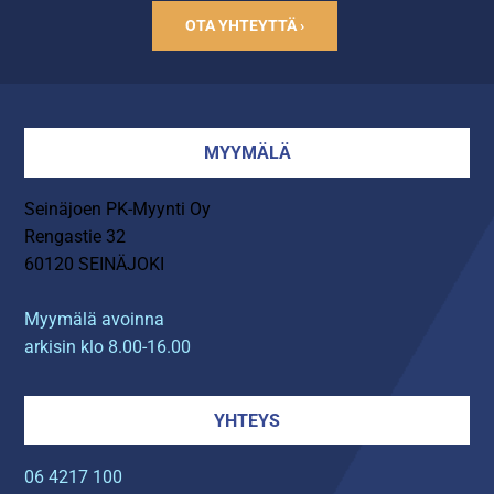
OTA YHTEYTTÄ ›
MYYMÄLÄ
Seinäjoen PK-Myynti Oy
Rengastie 32
60120 SEINÄJOKI
Myymälä avoinna
arkisin klo 8.00-16.00
YHTEYS
06 4217 100