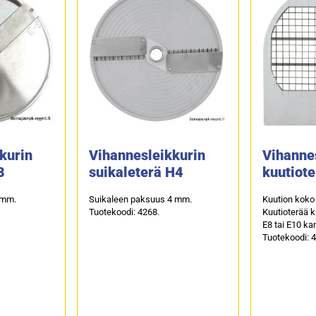
kurin
Vihannesleikkurin
Vihanne
8
suikaleterä H4
kuutiot
 mm.
Suikaleen paksuus 4 mm.
Kuution koko
Tuotekoodi: 4268.
Kuutioterää k
E8 tai E10 ka
Tuotekoodi: 