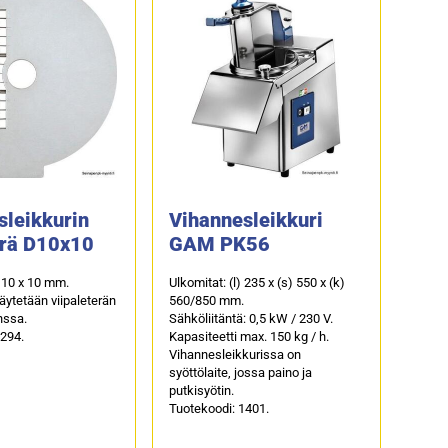
sleikkurin
Vihannesleikkuri
erä D10x10
GAM PK56
 10 x 10 mm.
Ulkomitat: (l) 235 x (s) 550 x (k)
äytetään viipaleterän
560/850 mm.
nssa.
Sähköliitäntä: 0,5 kW / 230 V.
4294.
Kapasiteetti max. 150 kg / h.
Vihannesleikkurissa on
syöttölaite, jossa paino ja
putkisyötin.
Tuotekoodi: 1401.