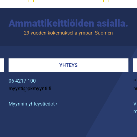
Ammattikeittiöiden asialla.
29 vuoden kokemuksella ympäri Suomen
YHTEYS
06 4217 100
P
myynti@pkmyynti.fi
h
Myynnin yhteystiedot ›
V
m