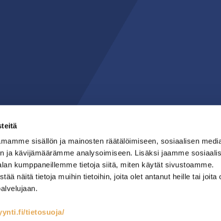
teitä
mamme sisällön ja mainosten räätälöimiseen, sosiaalisen medi
n ja kävijämäärämme analysoimiseen. Lisäksi jaamme sosiaali
alan kumppaneillemme tietoja siitä, miten käytät sivustoamme.
näitä tietoja muihin tietoihin, joita olet antanut heille tai joita 
palvelujaan.
nti.fi/tietosuoja/