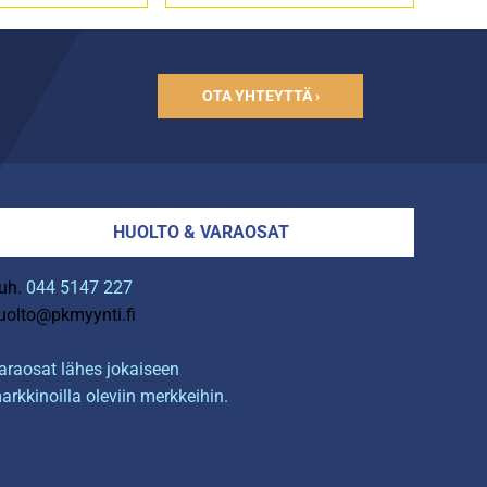
OTA YHTEYTTÄ ›
HUOLTO & VARAOSAT
uh.
044 5147 227
uolto@pkmyynti.fi
araosat lähes jokaiseen
arkkinoilla oleviin merkkeihin.