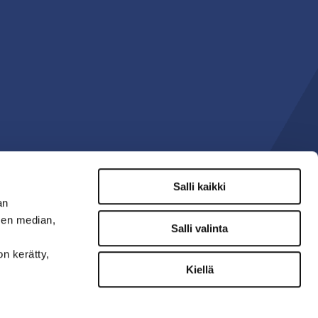
Salli kaikki
an
sen median,
Salli valinta
on kerätty,
Kiellä