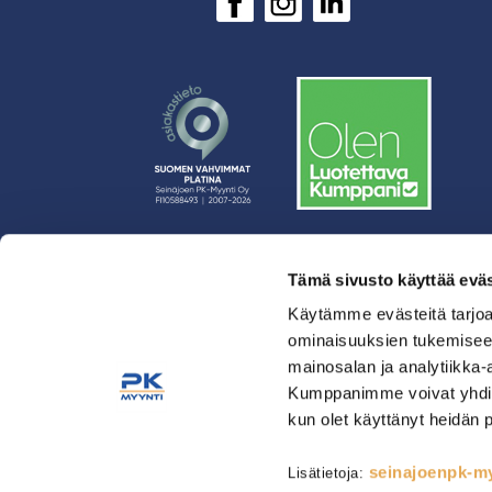
Tämä sivusto käyttää eväs
› Rahoitus
Käytämme evästeitä tarjoa
› Asiakasratkaisut
ominaisuuksien tukemisee
› Huolto
mainosalan ja analytiikka-
› Yritys
Kumppanimme voivat yhdistää 
› Yhteystiedot
kun olet käyttänyt heidän 
› Tietosuojaseloste
› Tilaus- ja toimitusehdot
seinajoenpk-myy
Lisätietoja: