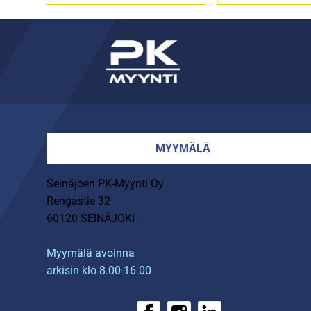
MYYMÄLÄ
Seinäjoen PK-Myynti Oy
Rengastie 32
60120 SEINÄJOKI
Myymälä avoinna
arkisin klo 8.00-16.00