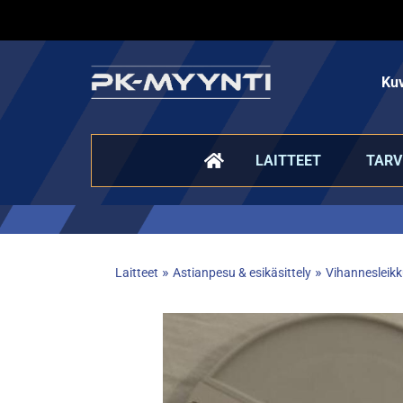
Kuv
LAITTEET
TARV
»
»
Laitteet
Astianpesu & esikäsittely
Vihannesleikku