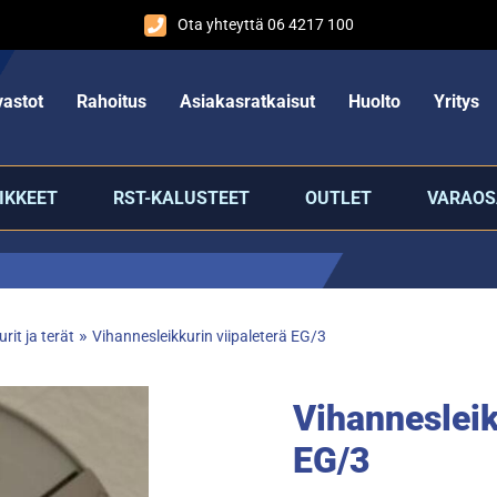
Ota yhteyttä 06 4217 100
astot
Rahoitus
Asiakasratkaisut
Huolto
Yritys
IKKEET
RST-KALUSTEET
OUTLET
VARAOS
»
rit ja terät
Vihannesleikkurin viipaleterä EG/3
Vihannesleik
EG/3