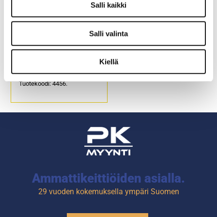
Salli kaikki
Salli valinta
Vihannesleikkurin
suikaleterä H8
Kiellä
Suikaleen paksuus 8 mm.
Tuotekoodi: 4456.
Ammattikeittiöiden asialla.
29 vuoden kokemuksella ympäri Suomen