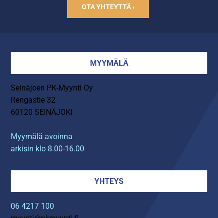
OTA YHTEYTTÄ ›
MYYMÄLÄ
Seinäjoen PK-Myynti Oy
Rengastie 32
60120 SEINÄJOKI
Myymälä avoinna
arkisin klo 8.00-16.00
YHTEYS
06 4217 100