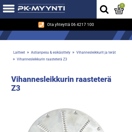
0
Ota yhteyttä 06 4217 100
»
»
Laitteet
Astianpesu & esikäsittely
Vihannesleikkurit ja terät
»
Vihannesleikkurin raasteterä Z3
Vihannesleikkurin raasteterä
Z3