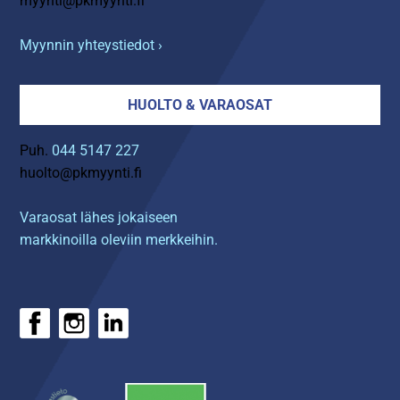
myynti@pkmyynti.fi
Myynnin yhteystiedot ›
HUOLTO & VARAOSAT
Puh.
044 5147 227
huolto@pkmyynti.fi
Varaosat lähes jokaiseen
markkinoilla oleviin merkkeihin.