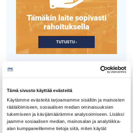
Tämäkin laite sopivasti
rahoituksella
TUTUSTU ›
Tämä sivusto käyttää evästeitä
Käytämme evästeitä tarjoamamme sisällön ja mainosten
räätälöimiseen, sosiaalisen median ominaisuuksien
tukemiseen ja kävijämäärämme analysoimiseen. Lisäksi
jaamme sosiaalisen median, mainosalan ja analytiikka-
Vihannesleikkuri GAM
Vihannesleikkurin
PK56
viipaleterä E2
alan kumppaneillemme tietoja siitä, miten käytät