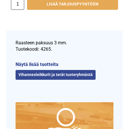
LISÄÄ TARJOUSPYYNTÖÖN
Raasteen paksuus 3 mm.
Tuotekoodi: 4265.
Näytä lisää tuotteita
Vihannesleikkurit ja terät tuoteryhmästä