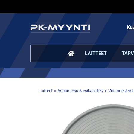
Kuv
LAITTEET
TARV
»
»
Laitteet
Astianpesu & esikäsittely
Vihannesleikku