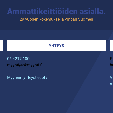
Ammattikeittiöiden asialla.
29 vuoden kokemuksella ympäri Suomen
YHTEYS
06 4217 100
P
myynti@pkmyynti.fi
h
Myynnin yhteystiedot ›
V
m