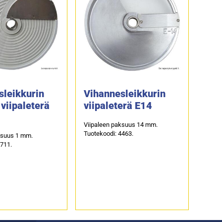
sleikkurin
Vihannesleikkurin
viipaleterä
viipaleterä E14
Viipaleen paksuus 14 mm.
Tuotekoodi: 4463.
ksuus 1 mm.
4711.