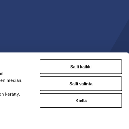
Salli kaikki
an
sen median,
Salli valinta
on kerätty,
Kiellä