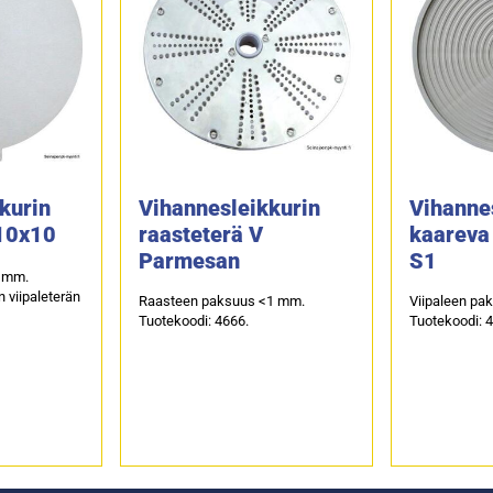
kurin
Vihannesleikkurin
Vihanne
D10x10
raasteterä V
kaareva 
Parmesan
S1
0 mm.
 viipaleterän
Raasteen paksuus <1 mm.
Viipaleen pa
Tuotekoodi: 4666.
Tuotekoodi: 