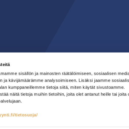
teitä
mamme sisällön ja mainosten räätälöimiseen, sosiaalisen medi
n ja kävijämäärämme analysoimiseen. Lisäksi jaamme sosiaali
alan kumppaneillemme tietoja siitä, miten käytät sivustoamme.
näitä tietoja muihin tietoihin, joita olet antanut heille tai joita 
palvelujaan.
nti.fi/tietosuoja/
teet
Kylmäsäilytys
Lämmin keittiö
RST-kalusteet