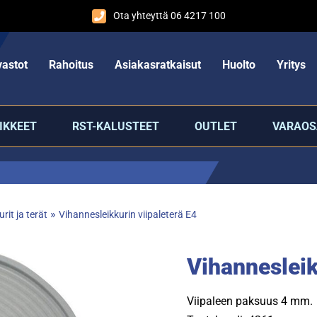
Ota yhteyttä 06 4217 100
astot
Rahoitus
Asiakasratkaisut
Huolto
Yritys
IKKEET
RST-KALUSTEET
OUTLET
VARAOS
»
rit ja terät
Vihannesleikkurin viipaleterä E4
Vihannesleik
Viipaleen paksuus 4 mm.