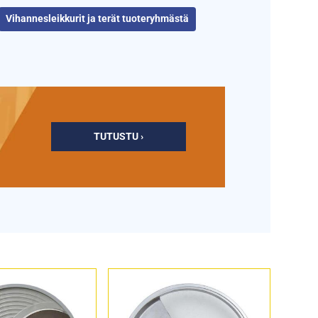
Vihannesleikkurit ja terät tuoteryhmästä
TUTUSTU ›