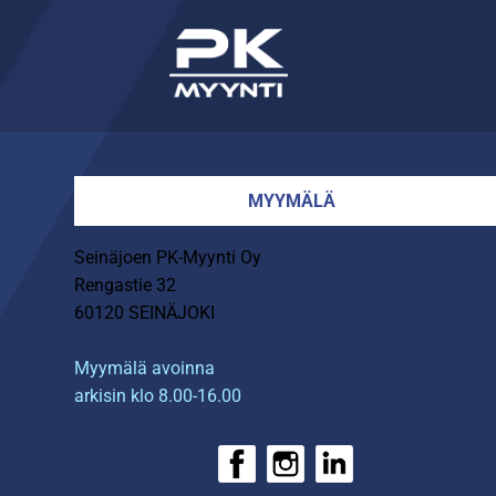
MYYMÄLÄ
Seinäjoen PK-Myynti Oy
Rengastie 32
60120 SEINÄJOKI
Myymälä avoinna
arkisin klo 8.00-16.00