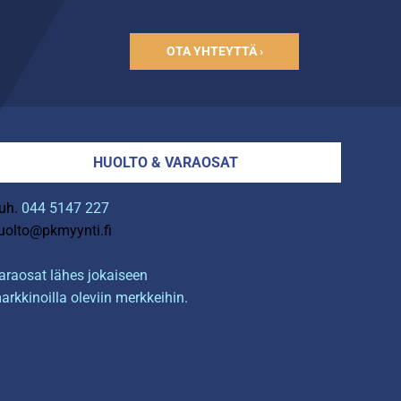
OTA YHTEYTTÄ ›
HUOLTO & VARAOSAT
uh.
044 5147 227
uolto@pkmyynti.fi
araosat lähes jokaiseen
arkkinoilla oleviin merkkeihin.