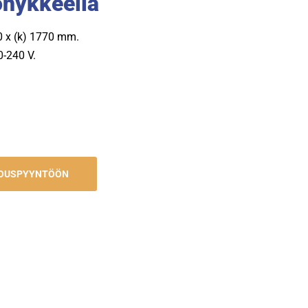
öhykkeellä
80 x (k) 1770 mm.
0-240 V.
JOUSPYYNTÖÖN