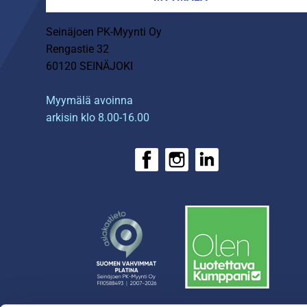
Seinäjoen PK-Myynti Oy
Rengastie 32
60120 SEINÄJOKI
Myymälä avoinna
arkisin klo 8.00-16.00