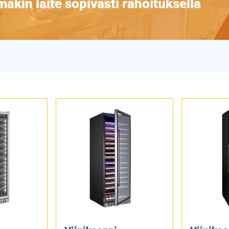
äkin laite sopivasti rahoituksella