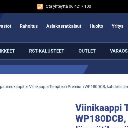
Ota yhteyttä 06 4217 100
astot
Rahoitus
Asiakasratkaisut
Huolto
Yritys
IKKEET
RST-KALUSTEET
OUTLET
VARAOS
»
ja panimokaapit
Viinikaappi Temptech Premium WP180DCB, kahdella läm
Viinikaappi
WP180DCB, 