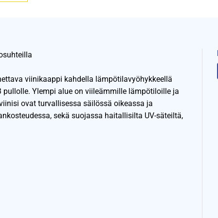
osuhteilla
nnettava viinikaappi kahdella lämpötilavyöhykkeellä
 pullolle. Ylempi alue on viileämmille lämpötiloille ja
inisi ovat turvallisessa säilössä oikeassa ja
nkosteudessa, sekä suojassa haitallisilta UV-säteiltä,