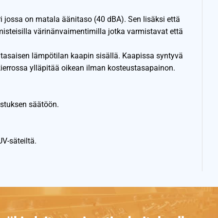
i jossa on matala äänitaso (40 dBA). Sen lisäksi että
misteisilla värinänvaimentimilla jotka varmistavat että
a tasaisen lämpötilan kaapin sisällä. Kaapissa syntyvä
errossa ylläpitää oikean ilman kosteustasapainon.
istuksen säätöön.
UV-säteiltä.