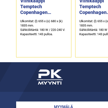
Viinikaappi
Viinikaappi
Temptech
Temptech
Copenhagen
Copenhagen
CPRO1800SRB
CPRO1800S
Ulkomitat: (l) 655 x (s) 680 x (k)
Ulkomitat: (l) 655 x (
1835 mm.
1835 mm.
Sähköliitäntä: 180 W / 220-240 V.
Sähköliitäntä: 180 W 
Kapasiteetti: 143 pulloa.
Kapasiteetti: 143 pul
MYYMÄLÄ