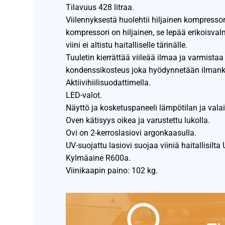
Tilavuus 428 litraa.
Viilennyksestä huolehtii hiljainen kompressor
kompressori on hiljainen, se lepää erikoisval
viini ei altistu haitalliselle tärinälle.
Tuuletin kierrättää viileää ilmaa ja varmista
kondenssikosteus joka hyödynnetään ilmanki
Aktiivihiilisuodattimella.
LED-valot.
Näyttö ja kosketuspaneeli lämpötilan ja vala
Oven kätisyys oikea ja varustettu lukolla.
Ovi on 2-kerroslasiovi argonkaasulla.
UV-suojattu lasiovi suojaa viiniä haitallisilta 
Kylmäaine R600a.
Viinikaapin paino: 102 kg.