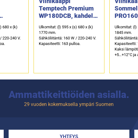
Viinikaappi
Viinikaa
Temptech Premium
Sommel
WP180DCB, kahdella
PRO16
X
lämpötilavyöhykkeell
s) 680 x (k)
Ulkomitat: (l) 595 x (s) 680 x (k)
Ulkomitat: (l)
ä
1770 mm.
1845 mm.
/ 220-240 V.
Sähköliitäntä: 160 W / 220-240 V.
Sähköliitäntä
loa.
Kapasiteetti: 163 pulloa.
Kapasiteetti: 
Kaksi lämpöti
+5…+12°C ja a
Ammattikeittiöiden asialla.
29 vuoden kokemuksella ympäri Suomen
YHTEYS