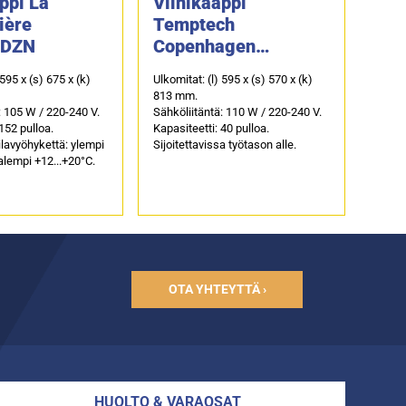
ppi La
Viinikaappi
ière
Temptech
0DZN
Copenhagen
CPROX60SRB
 595 x (s) 675 x (k)
Ulkomitat: (l) 595 x (s) 570 x (k)
813 mm.
: 105 W / 220-240 V.
Sähköliitäntä: 110 W / 220-240 V.
152 pulloa.
Kapasiteetti: 40 pulloa.
lavyöhykettä: ylempi
Sijoitettavissa työtason alle.
lempi +12...+20°C.
OTA YHTEYTTÄ ›
HUOLTO & VARAOSAT