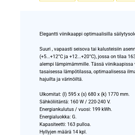
Elegantti viinikaappi optimaalisilla säilytysol
Suuri , vapaasti seisova tai kalusteisiin ase
(+5...+12°C ja +12...+20°C), jossa on tilaa 163
alempi lämpimämmille. Tässä viinikaapissa vi
tasaisessa lämpötilassa, optimaalisessa ilma
hajuilta ja värinöiltä.
Ulkomitat: (l) 595 x (s) 680 x (k) 1770 mm.
Sähköliitäntä: 160 W / 220-240 V.
Energiankulutus / vuosi: 199 kWh.
Energialuokka: G.
Kapasiteetti: 163 pulloa.
Hyllyjen määrä 14 kpl.