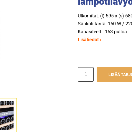
lämpötilavy
Ulkomitat: (l) 595 x (s) 6
Sähköliitäntä: 160 W / 22
Kapasiteetti: 163 pulloa.
Lisätiedot ›
LISÄÄ TAR