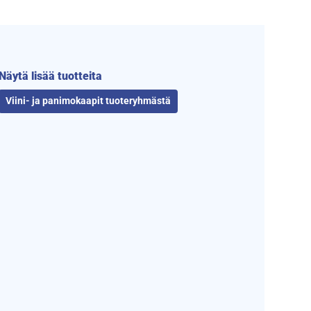
Näytä lisää tuotteita
Viini- ja panimokaapit tuoteryhmästä