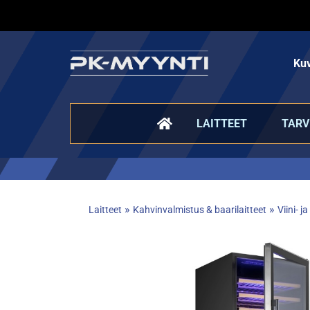
Kuv
LAITTEET
TARV
»
»
Laitteet
Kahvinvalmistus & baarilaitteet
Viini- 