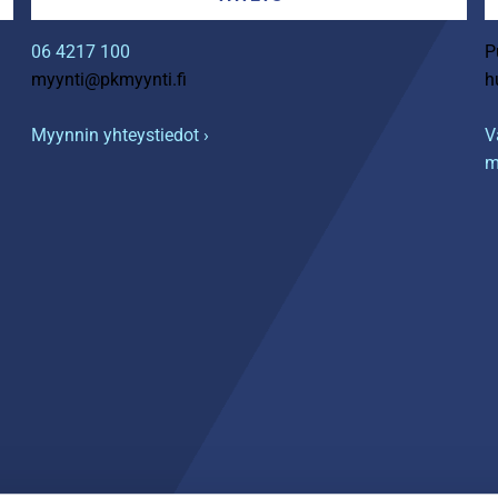
06 4217 100
P
myynti@pkmyynti.fi
h
Myynnin yhteystiedot ›
V
m