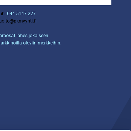
uh.
044 5147 227
uolto@pkmyynti.fi
araosat lähes jokaiseen
arkkinoilla oleviin merkkeihin.