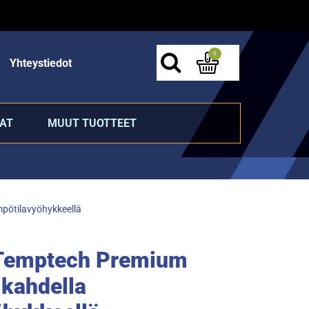
0
Yhteystiedot
AT
MUUT TUOTTEET
pötilavyöhykkeellä
 Temptech Premium
kahdella