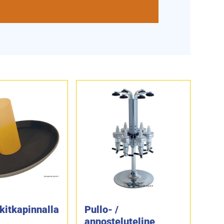
 kitkapinnalla
Pullo- /
annosteluteline