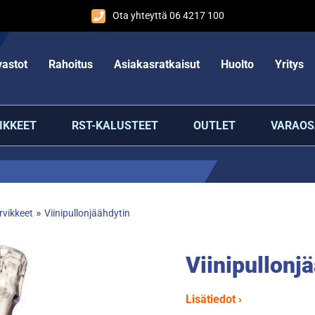
Ota yhteyttä 06 4217 100
astot
Rahoitus
Asiakasratkaisut
Huolto
Yritys
IKKEET
RST-KALUSTEET
OUTLET
VARAOS
»
rvikkeet
Viinipullonjäähdytin
Viinipullonj
Lisätiedot ›