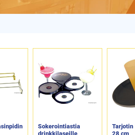
asinpidin
Sokerointiastia
Tarjotin
drinkkilaseille
28 cm