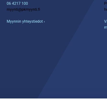
06 4217 100
P
myynti@pkmyynti.fi
h
Myynnin yhteystiedot ›
V
m