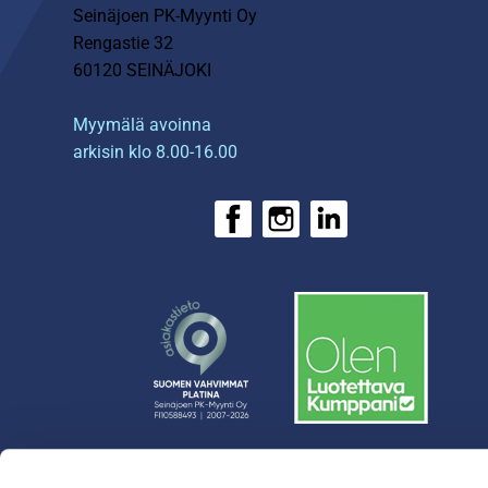
Seinäjoen PK-Myynti Oy
Rengastie 32
60120 SEINÄJOKI
Myymälä avoinna
arkisin klo 8.00-16.00