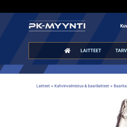
Kuv
LAITTEET
TARV
»
»
Laitteet
Kahvinvalmistus & baarilaitteet
Baarita