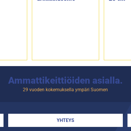
Ammattikeittiöiden asialla.
29 vuoden kokemuksella ympäri Suomen
YHTEYS