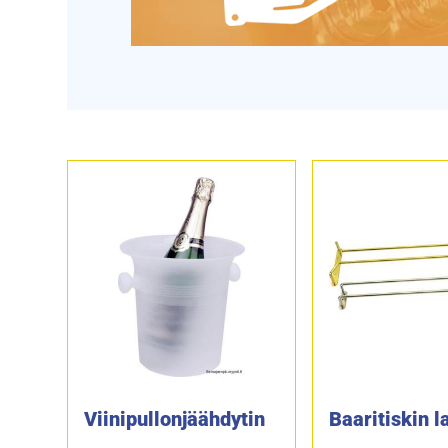
Viinipullonjäähdytin
Baaritiskin l