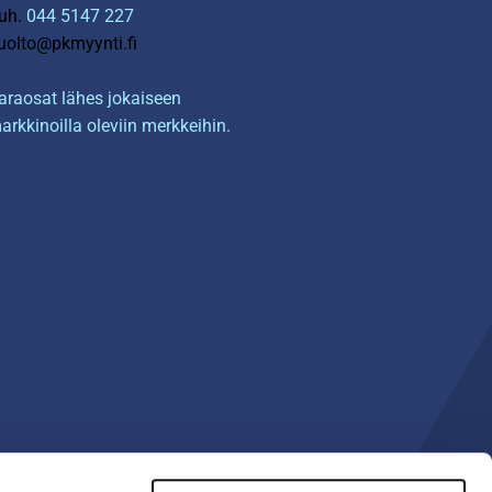
uh.
044 5147 227
uolto@pkmyynti.fi
araosat lähes jokaiseen
arkkinoilla oleviin merkkeihin.