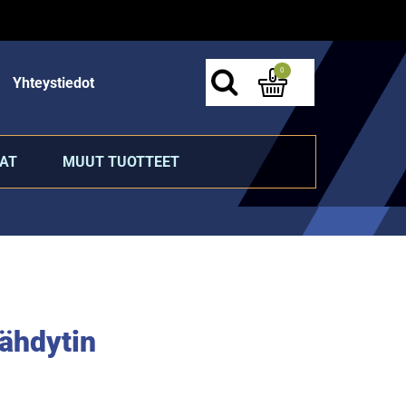
0
Yhteystiedot
AT
MUUT TUOTTEET
äähdytin