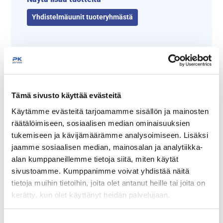
Yhdistelmäuunit tuoteryhmästä
Tämä sivusto käyttää evästeitä
Käytämme evästeitä tarjoamamme sisällön ja mainosten
räätälöimiseen, sosiaalisen median ominaisuuksien
tukemiseen ja kävijämäärämme analysoimiseen. Lisäksi
Tämäkin laite sopivasti
jaamme sosiaalisen median, mainosalan ja analytiikka-
rahoituksella
alan kumppaneillemme tietoja siitä, miten käytät
sivustoamme. Kumppanimme voivat yhdistää näitä
TUTUSTU ›
tietoja muihin tietoihin, joita olet antanut heille tai joita on
kerätty, kun olet käyttänyt heidän palvelujaan.
seinajoenpk-myynti.fi/tietosuoja/
Lisätietoja:
Suostumuksen