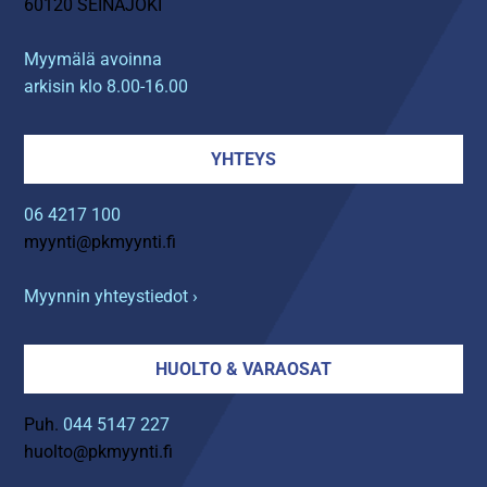
60120 SEINÄJOKI
Myymälä avoinna
arkisin klo 8.00-16.00
YHTEYS
06 4217 100
myynti@pkmyynti.fi
Myynnin yhteystiedot ›
HUOLTO & VARAOSAT
Puh.
044 5147 227
huolto@pkmyynti.fi