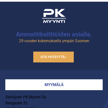
Kapasiteetti 6 x GN 1/1.
Ammattikeittiöiden asialla.
29 vuoden kokemuksella ympäri Suomen
OTA YHTEYTTÄ ›
MYYMÄLÄ
Seinäjoen PK-Myynti Oy
Rengastie 32