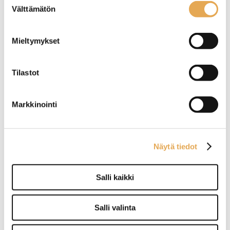
Välttämätön
valinta
Mieltymykset
Tilastot
Yhdistelmäuuni Unox
Yhdistelmäuuni Primax
Markkinointi
Cheftop X - XEDA-0611-
Kompact PK-DME107-HS
EXRS
Huippuluokan pöytämallinen
Ulkomitat: (l) 523 x (s) 906 x
yhdistelmäuuni
(k) 877mm
Näytä tiedot
Kapasiteetti: 6 x GN 1/1
Sähköteho: 8,5kW / 400V
Mitat: 750 × 841 × 789 mm
Kapasiteetti 7 x GN 1/1
Salli kaikki
Salli valinta