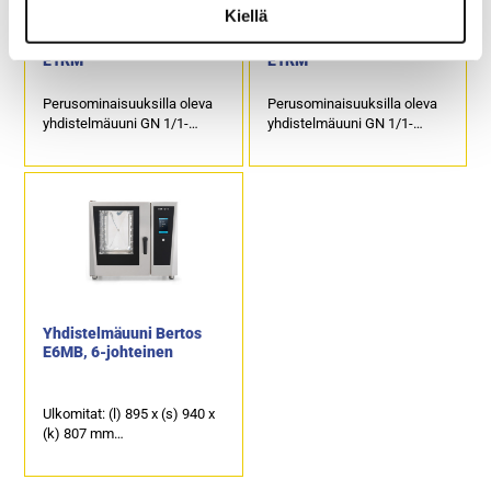
Kiellä
Yhdistelmäuuni Unox
Yhdistelmäuuni Unox
Cheftop One XEVC-0511-
Cheftop One XEVC-0711-
E1RM
E1RM
Perusominaisuuksilla oleva
Perusominaisuuksilla oleva
yhdistelmäuuni GN 1/1-
yhdistelmäuuni GN 1/1-
astioille.
astioille.
Johteikko uuniin on
Johteikko uuniin on
tilattavissa joko 5 x GN 1/1-
tilattavissa joko 7 x GN 1/1-
40 tai 4 x GN 1/1-65
40 tai 6 x GN 1/1-65
kapasiteetilla.
kapasiteetilla.
Ulkomitat: (l) 750 x (s) 783 x
Ulkomitat: (l) 750 x (s) 783 x
(k) 675 mm.
(k) 843 mm.
Sähköteho: 9,3 kW / 400 V.
Sähköteho: 11,7 kW / 400 V.
Yhdistelmäuuni Bertos
E6MB, 6-johteinen
Ulkomitat: (l) 895 x (s) 940 x
(k) 807 mm
Sähköteho: 10 kW / 400 V
(16 ampeeria)