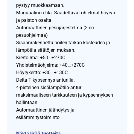
pystyy muokkaamaan.
Manuaalinen tila: Säädettävät ohjelmat höyryn
ja paiston osalta.
Automaattinen pesujärjestelmä (3 eri
pesuohjelmaa)
Sisäänrakennettu boileri tarkan kosteuden ja
lämpötila säätöjen mukaan.
Kiertoilma: +50…+270C
Yhdistelmäohjelma: +40…+270C
Höyrykeitto: +30…+130C
Delta T kypsennys anturilla.
4-pisteinen sisälämpötila-anturi
maksimaaliseen tarkkuuteen ja kypsennyksen
hallintaan
Automaattinen jäähdytys ja
esilämmitystoiminto
Näytä lisää tuotteita